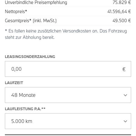
Beschreibung
Betrag
Unverbindliche Preisempfehlung
75.829 €
Nettopreis*
41.596,64 €
Gesamtpreis* (inkl. MwSt.)
49.500 €
* Es fallen keine zusätzlichen Versandkosten an. Das Fahrzeug
steht zur Abholung bereit.
Leasingoptionen: Sonderzahlung und Laufzeit
LEASINGSONDERZAHLUNG
LAUFZEIT
LAUFLEISTUNG P.A.**