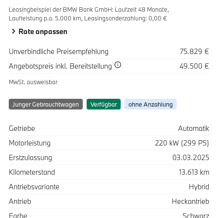
Leasingbeispiel der BMW Bank GmbH
:
Laufzeit 48 Monate,
Laufleistung p.a. 5.000 km,
Leasingsonderzahlung: 0,00 €
Rate anpassen
Spezifikation
Wert
Unverbindliche Preisempfehlung
75.829 €
Spezifikation
Wert
Angebotspreis
inkl. Bereitstellung
49.500 €
MwSt. ausweisbar
Junger Gebrauchtwagen
Verfügbar
ohne Anzahlung
Spezifikation
Wert
Getriebe
Automatik
Motorleistung
220 kW (299 PS)
Erstzulassung
03.03.2025
Kilometerstand
13.613 km
Antriebsvariante
Hybrid
Antrieb
Heckantrieb
Farbe
Schwarz