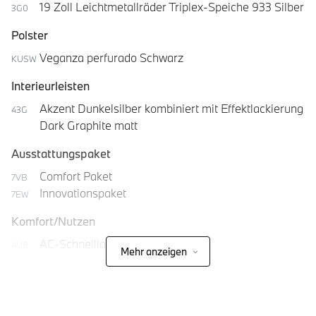
19 Zoll Leichtmetallräder Triplex-Speiche 933 Silber
3G0
Polster
Veganza perfurado Schwarz
KUSW
Interieurleisten
Akzent Dunkelsilber kombiniert mit Effektlackierung
43G
Dark Graphite matt
Ausstattungspaket
Comfort Paket
7VB
Innovationspaket
7EW
Komfort/Nutzen
AC-Schnellladen
4U8
Mehr anzeigen
BMW Digital Key
3DK