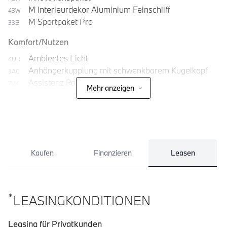
M Interieurdekor Aluminium Feinschliff
43W
M Sportpaket Pro
33B
Komfort/Nutzen
Ambientes Licht
4UR
Anhängerkupplung mit schwenkbarem Kugelkopf
3AC
Assistenz Paket
7VK
Mehr anzeigen
Komfortzugang
322
Kaufen
Finanzieren
Leasen
*
LEASINGKONDITIONEN
Leasing für Privatkunden