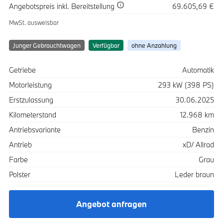
Spezifikation
Wert
Angebotspreis
inkl. Bereitstellung
69.605,69 €
MwSt. ausweisbar
Junger Gebrauchtwagen
Verfügbar
ohne Anzahlung
Spezifikation
Wert
Getriebe
Automatik
Motorleistung
293 kW (398 PS)
Erstzulassung
30.06.2025
Kilometerstand
12.968 km
Antriebsvariante
Benzin
Antrieb
xD/ Allrad
Farbe
Grau
Polster
Leder braun
Angebot anfragen