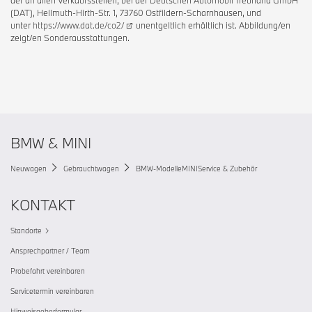
(DAT), Hellmuth-Hirth-Str. 1, 73760 Ostfildern-Scharnhausen, und
unter
https://www.dat.de/co2/
unentgeltlich erhältlich ist. Abbildung/en
zeigt/en Sonderausstattungen.
BMW & MINI
Neuwagen
Gebrauchtwagen
BMW-Modelle
MINI
Service & Zubehör
KONTAKT
Standorte
Ansprechpartner / Team
Probefahrt vereinbaren
Servicetermin vereinbaren
Hinweisgeberformular