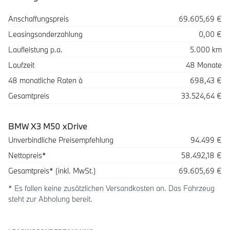
Spezifikation
Wert
Anschaffungspreis
69.605,69 €
Leasingsonderzahlung
0,00 €
Laufleistung p.a.
5.000 km
Laufzeit
48 Monate
48 monatliche Raten à
698,43 €
Gesamtpreis
33.524,64 €
BMW X3 M50 xDrive
Beschreibung
Betrag
Unverbindliche Preisempfehlung
94.499 €
Nettopreis*
58.492,18 €
Gesamtpreis* (inkl. MwSt.)
69.605,69 €
* Es fallen keine zusätzlichen Versandkosten an. Das Fahrzeug
steht zur Abholung bereit.
Leasingoptionen: Sonderzahlung und Laufzeit