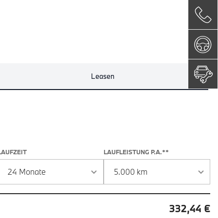
Leasen
 und Laufzeit
LAUFZEIT
LAUFLEISTUNG P.A.**
332,44 €