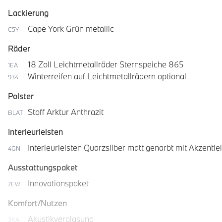
Lackierung
Cape York Grün metallic
C5Y
Räder
18 Zoll Leichtmetallräder Sternspeiche 865
1EA
Winterreifen auf Leichtmetallrädern optional
934
Polster
Stoff Arktur Anthrazit
BLAT
Interieurleisten
Interieurleisten Quarzsilber matt genarbt mit Akzentl
4GN
Ausstattungspaket
Innovationspaket
7EW
Komfort/Nutzen
Akustikverglasung
3KA