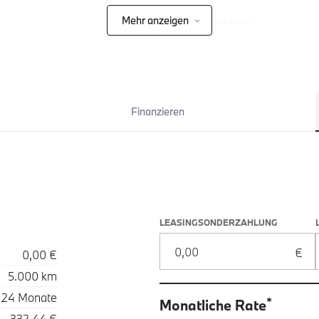
Mehr anzeigen
Polsterung/ Sitze
Finanzieren
Leasingoptionen: Sonderzahlung
LEASINGSONDERZAHLUNG
0,00 €
5.000 km
24 Monate
*
Monatliche Rate
332,44 €