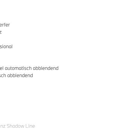
erfer
z
sional
el automatisch abblendend
isch abblendend
anz Shadow Line