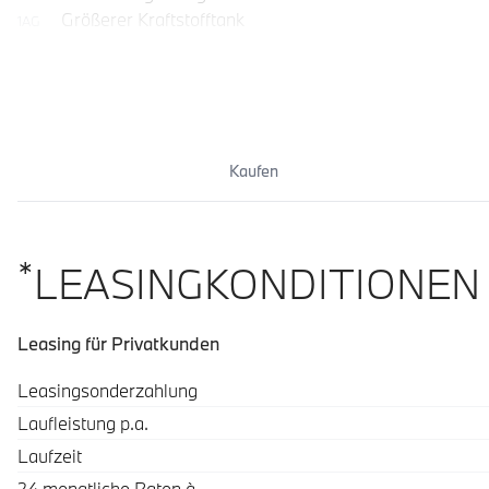
Größerer Kraftstofftank
1AG
Komfortzugang
322
Kaufen
*
LEASINGKONDITIONEN
Leasing für Privatkunden
Spezifikation
Wert
Leasingsonderzahlung
Laufleistung p.a.
Laufzeit
24 monatliche Raten à