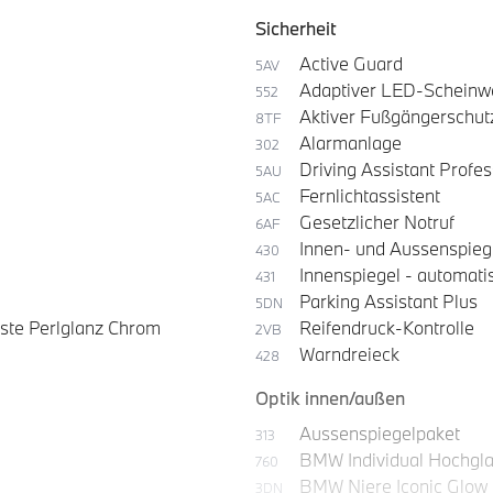
Sicherheit
Active Guard
5AV
Adaptiver LED-Scheinw
552
Aktiver Fußgängerschut
8TF
Alarmanlage
302
Driving Assistant Profes
5AU
Fernlichtassistent
5AC
Gesetzlicher Notruf
6AF
Innen- und Aussenspieg
430
Innenspiegel - automat
431
Parking Assistant Plus
5DN
eiste Perlglanz Chrom
Reifendruck-Kontrolle
2VB
Warndreieck
428
Optik innen/außen
Aussenspiegelpaket
313
BMW Individual Hochgl
760
BMW Niere Iconic Glow
3DN