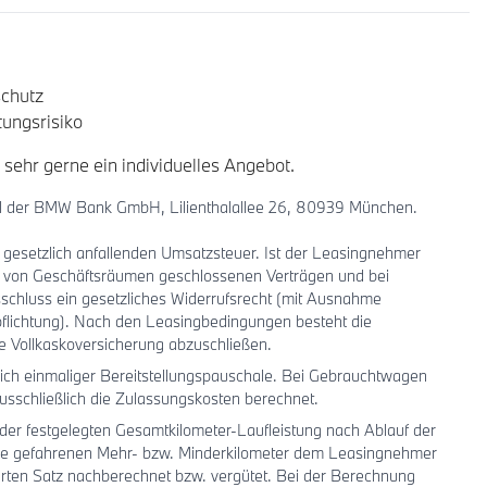
chutz
ungsrisiko
 sehr gerne ein individuelles Angebot.
iel der BMW Bank GmbH, Lilienthalallee 26, 80939 München.
ls gesetzlich anfallenden Umsatzsteuer. Ist der Leasingnehmer
b von Geschäftsräumen geschlossenen Verträgen und bei
schluss ein gesetzliches Widerrufsrecht (mit Ausnahme
flichtung). Nach den Leasingbedingungen besteht die
ne Vollkaskoversicherung abzuschließen.
ch einmaliger Bereitstellungspauschale. Bei Gebrauchtwagen
sschließlich die Zulassungskosten berechnet.
der festgelegten Gesamtkilometer-Laufleistung nach Ablauf der
die gefahrenen Mehr- bzw. Minderkilometer dem Leasingnehmer
rten Satz nachberechnet bzw. vergütet. Bei der Berechnung