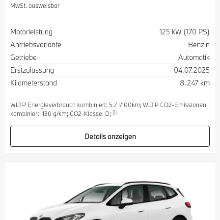
MwSt. ausweisbar
Spezifikation
Wert
Motorleistung
125 kW (170 PS)
Antriebsvariante
Benzin
Getriebe
Automatik
Erstzulassung
04.07.2025
Kilometerstand
8.247 km
WLTP Energieverbrauch kombiniert: 5.7 l/100km; WLTP CO2-Emissionen
[1]
kombiniert: 130 g/km; CO2-Klasse: D;
Details anzeigen