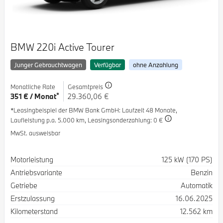
BMW 220i Active Tourer
Junger Gebrauchtwagen
Verfügbar
ohne Anzahlung
Monatliche Rate
Gesamtpreis
*
351 € / Monat
29.360,06 €
*Leasingbeispiel der BMW Bank GmbH
: Laufzeit 48 Monate,
Laufleistung p.a. 5.000 km,
Leasingsonderzahlung: 0 €
MwSt. ausweisbar
Spezifikation
Wert
Motorleistung
125 kW (170 PS)
Antriebsvariante
Benzin
Getriebe
Automatik
Erstzulassung
16.06.2025
Kilometerstand
12.562 km