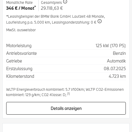
Monatliche Rate
Gesamtpreis
*
346 € / Monat
29.118,63 €
*Leasingbeispiel der BMW Bank GmbH
: Laufzeit 48 Monate,
Laufleistung p.a. 5.000 km,
Leasingsonderzahlung: 0 €
MwSt. ausweisbar
Spezifikation
Wert
Motorleistung
125 kW (170 PS)
Antriebsvariante
Benzin
Getriebe
Automatik
Erstzulassung
08.07.2025
Kilometerstand
4.723 km
WLTP Energieverbrauch kombiniert: 5.7 l/100km; WLTP CO2-Emissionen
[1]
kombiniert: 129 g/km; CO2-Klasse: D;
Details anzeigen