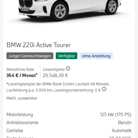
BMW 220i Active Tourer
Junger Gebrauchtwagen
Verfügbar
ohne Anzahlung
Monatliche Rate
Gesamtpreis
*
354 € / Monat
29.548,39 €
*Leasingbeispiel der BMW Bank GmbH
: Laufzeit 48 Monate,
Laufleistung p.a. 5.000 km,
Leasingsonderzahlung: 0 €
MwSt. ausweisbar
Spezifikation
Wert
Motorleistung
125 kW (170 PS)
Antriebsvariante
Benzin
Getriebe
Automatik