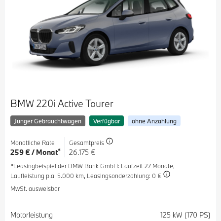
BMW 220i Active Tourer
Junger Gebrauchtwagen
Verfügbar
ohne Anzahlung
Monatliche Rate
Gesamtpreis
*
259 € / Monat
26.175 €
*Leasingbeispiel der BMW Bank GmbH
: Laufzeit 27 Monate,
Laufleistung p.a. 5.000 km,
Leasingsonderzahlung: 0 €
MwSt. ausweisbar
Spezifikation
Wert
Motorleistung
125 kW (170 PS)