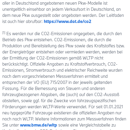
aller in Deutschland angebotenen neuen Pkw-Modelle ist
unentgeltlich einsehbar an jedem Verkaufsort in Deutschland, an
dem neue Pkw ausgestellt oder angeboten werden. Der Leitfaden
ist auch hier abrufbar:
https://www.dat.de/co2
[1]
Es werden nur die CO2-Emissionen angegeben, die durch den
Betrieb des Pkw entstehen. CO2-Emissionen, die durch die
Produktion und Bereitstellung des Pkw sowie des Kraftstoffes bzw.
der Energieträger entstehen oder vermieden werden, werden bei
der Ermittlung der CO2-Emissionen gemäß WLTP nicht
berücksichtigt. Offizielle Angaben zu Kraftstoffverbrauch, CO2-
Emissionen, Stromverbrauch und elektrischer Reichweite wurden
nach dem vorgeschriebenen Messverfahren ermittelt und
entsprechen der VO (EU) 715/2007 in der jeweils geltenden
Fassung. Für die Bemessung von Steuern und anderen
fahrzeugbezogenen Abgaben, die (auch) auf den CO2-Ausstoß
abstellen, sowie ggf. für die Zwecke von fahrzeugspezifischen
Förderungen werden WLTP-Werte verwendet. Für seit 01.01.2021
neu typgeprüfte Fahrzeuge existieren die offiziellen Angaben nur
noch nach WLTP. Weitere Informationen zum Messverfahren finden
Sie unter
www.bmw.de/wltp
sowie eine Vergleichstabelle zu