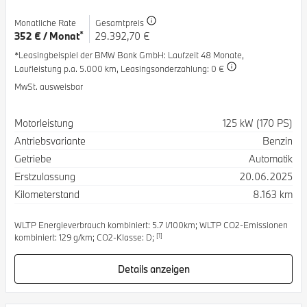
Monatliche Rate
Gesamtpreis
*
352 € / Monat
29.392,70 €
*Leasingbeispiel der BMW Bank GmbH
: Laufzeit 48 Monate,
Laufleistung p.a. 5.000 km,
Leasingsonderzahlung: 0 €
MwSt. ausweisbar
Spezifikation
Wert
Motorleistung
125 kW (170 PS)
Antriebsvariante
Benzin
Getriebe
Automatik
Erstzulassung
20.06.2025
Kilometerstand
8.163 km
WLTP Energieverbrauch kombiniert: 5.7 l/100km; WLTP CO2-Emissionen
[1]
kombiniert: 129 g/km; CO2-Klasse: D;
Details anzeigen