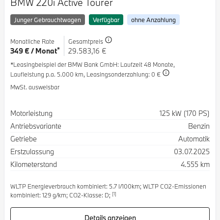
BMW 220i Active Tourer
Junger Gebrauchtwagen
Verfügbar
ohne Anzahlung
Monatliche Rate
Gesamtpreis
*
349 € / Monat
29.583,16 €
*Leasingbeispiel der BMW Bank GmbH
: Laufzeit 48 Monate,
Laufleistung p.a. 5.000 km,
Leasingsonderzahlung: 0 €
MwSt. ausweisbar
Spezifikation
Wert
Motorleistung
125 kW (170 PS)
Antriebsvariante
Benzin
Getriebe
Automatik
Erstzulassung
03.07.2025
Kilometerstand
4.555 km
WLTP Energieverbrauch kombiniert: 5.7 l/100km; WLTP CO2-Emissionen
[1]
kombiniert: 129 g/km; CO2-Klasse: D;
Details anzeigen