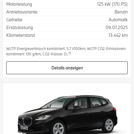
Spezifikation
Wert
Motorleistung
125 kW (170 PS)
Antriebsvariante
Benzin
Getriebe
Automatik
Erstzulassung
09.07.2025
Kilometerstand
13.442 km
WLTP Energieverbrauch kombiniert: 5.7 l/100km; WLTP CO2-Emissionen
[1]
kombiniert: 130 g/km; CO2-Klasse: D;
Details anzeigen