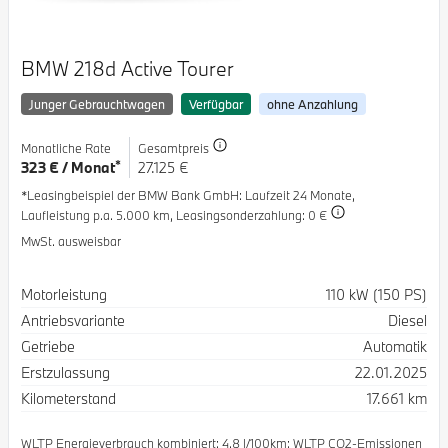
BMW 218d Active Tourer
Junger Gebrauchtwagen
Verfügbar
ohne Anzahlung
Monatliche Rate
Gesamtpreis
*
323 € / Monat
27.125 €
*Leasingbeispiel der BMW Bank GmbH
: Laufzeit 24 Monate,
Laufleistung p.a. 5.000 km,
Leasingsonderzahlung: 0 €
MwSt. ausweisbar
Spezifikation
Wert
Motorleistung
110 kW (150 PS)
Antriebsvariante
Diesel
Getriebe
Automatik
Erstzulassung
22.01.2025
Kilometerstand
17.661 km
WLTP Energieverbrauch kombiniert: 4.8 l/100km; WLTP CO2-Emissionen