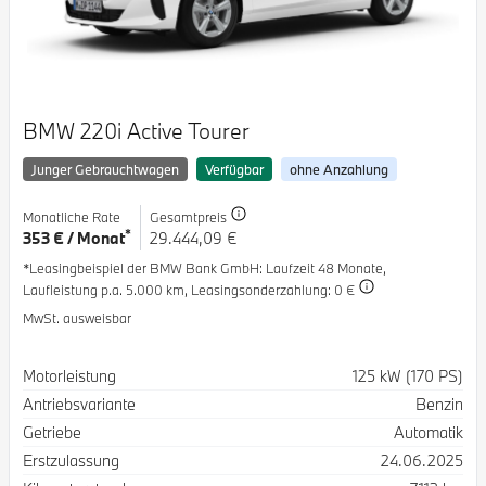
BMW 220i Active Tourer
Junger Gebrauchtwagen
Verfügbar
ohne Anzahlung
Monatliche Rate
Gesamtpreis
*
353 € / Monat
29.444,09 €
*Leasingbeispiel der BMW Bank GmbH
: Laufzeit 48 Monate,
Laufleistung p.a. 5.000 km,
Leasingsonderzahlung: 0 €
MwSt. ausweisbar
Spezifikation
Wert
Motorleistung
125 kW (170 PS)
Antriebsvariante
Benzin
Getriebe
Automatik
Erstzulassung
24.06.2025