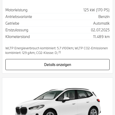
Spezifikation
Wert
Motorleistung
125 kW (170 PS)
Antriebsvariante
Benzin
Getriebe
Automatik
Erstzulassung
02.07.2025
Kilometerstand
11.489 km
WLTP Energieverbrauch kombiniert: 5.7 l/100km; WLTP CO2-Emissionen
[1]
kombiniert: 129 g/km; CO2-Klasse: D;
Details anzeigen