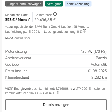
Junger Gebrauchtwagen
Verfügbar
ohne Anzahlung
Monatliche Rate
Gesamtpreis
*
353 € / Monat
29.496,88 €
*Leasingbeispiel der BMW Bank GmbH
: Laufzeit 48 Monate,
Laufleistung p.a. 5.000 km,
Leasingsonderzahlung: 0 €
MwSt. ausweisbar
Spezifikation
Wert
Motorleistung
125 kW (170 PS)
Antriebsvariante
Benzin
Getriebe
Automatik
Erstzulassung
01.08.2025
Kilometerstand
8.232 km
WLTP Energieverbrauch kombiniert: 5.7 l/100km; WLTP CO2-Emissionen
[1]
kombiniert: 129 g/km; CO2-Klasse: D;
Details anzeigen