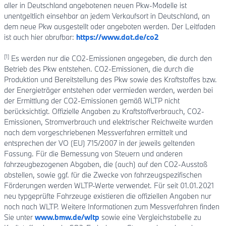
aller in Deutschland angebotenen neuen Pkw-Modelle ist
unentgeltlich einsehbar an jedem Verkaufsort in Deutschland, an
dem neue Pkw ausgestellt oder angeboten werden. Der Leitfaden
ist auch hier abrufbar:
https://www.dat.de/co2
[1]
Es werden nur die CO2-Emissionen angegeben, die durch den
Betrieb des Pkw entstehen. CO2-Emissionen, die durch die
Produktion und Bereitstellung des Pkw sowie des Kraftstoffes bzw.
der Energieträger entstehen oder vermieden werden, werden bei
der Ermittlung der CO2-Emissionen gemäß WLTP nicht
berücksichtigt. Offizielle Angaben zu Kraftstoffverbrauch, CO2-
Emissionen, Stromverbrauch und elektrischer Reichweite wurden
nach dem vorgeschriebenen Messverfahren ermittelt und
entsprechen der VO (EU) 715/2007 in der jeweils geltenden
Fassung. Für die Bemessung von Steuern und anderen
fahrzeugbezogenen Abgaben, die (auch) auf den CO2-Ausstoß
abstellen, sowie ggf. für die Zwecke von fahrzeugspezifischen
Förderungen werden WLTP-Werte verwendet. Für seit 01.01.2021
neu typgeprüfte Fahrzeuge existieren die offiziellen Angaben nur
noch nach WLTP. Weitere Informationen zum Messverfahren finden
Sie unter
www.bmw.de/wltp
sowie eine Vergleichstabelle zu