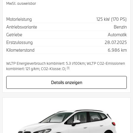
MwSt. ausweisbar
Spezifikation
Wert
Motorleistung
125 kW (170 PS)
Antriebsvariante
Benzin
Getriebe
Automatik
Erstzulassung
28.07.2025
Kilometerstand
6.986 km
WLTP Energieverbrauch kombiniert: 5.3 l/100km; WLTP CO2-Emissionen
[1]
kombiniert: 121 g/km; CO2-Klasse: D;
Details anzeigen