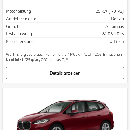
Spezifikation
Wert
Motorleistung
125 kW (170 PS)
Antriebsvariante
Benzin
Getriebe
Automatik
Erstzulassung
24.06.2025
Kilometerstand
7.113 km
WLTP Energieverbrauch kombiniert: 5.7 l/100km; WLTP CO2-Emissionen
[1]
kombiniert: 129 g/km; CO2-Klasse: D;
Details anzeigen