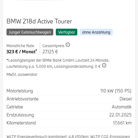
BMW 218d Active Tourer
Junger Gebrauchtwagen
Verfügbar
ohne Anzahlung
Monatliche Rate
Gesamtpreis
*
323 € / Monat
27.125 €
*Leasingbeispiel der BMW Bank GmbH
: Laufzeit 24 Monate,
Laufleistung p.a. 5.000 km,
Leasingsonderzahlung: 0 €
MwSt. ausweisbar
Spezifikation
Wert
Motorleistung
110 kW (150 PS)
Antriebsvariante
Diesel
Getriebe
Automatik
Erstzulassung
22.01.2025
Kilometerstand
17.661 km
WLTP Energieverbrauch kombiniert: 4.8 l/100km; WLTP CO2-Emissionen