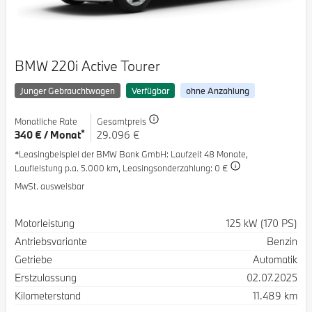
BMW 220i Active Tourer
Junger Gebrauchtwagen
Verfügbar
ohne Anzahlung
Monatliche Rate
Gesamtpreis
*
340 € / Monat
29.096 €
*Leasingbeispiel der BMW Bank GmbH
: Laufzeit 48 Monate,
Laufleistung p.a. 5.000 km,
Leasingsonderzahlung: 0 €
MwSt. ausweisbar
Spezifikation
Wert
Motorleistung
125 kW (170 PS)
Antriebsvariante
Benzin
Getriebe
Automatik
Erstzulassung
02.07.2025
Kilometerstand
11.489 km