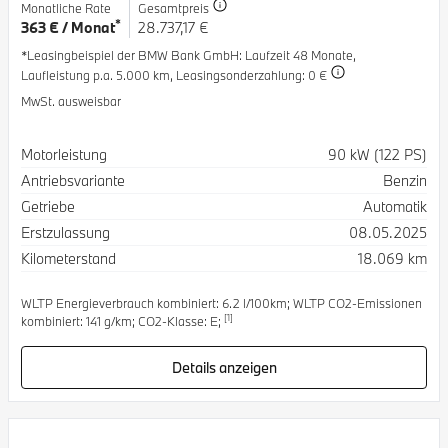
Monatliche Rate
Gesamtpreis
*
363 € / Monat
28.737,17 €
*Leasingbeispiel der BMW Bank GmbH
: Laufzeit 48 Monate,
Laufleistung p.a. 5.000 km,
Leasingsonderzahlung: 0 €
MwSt. ausweisbar
Spezifikation
Wert
Motorleistung
90 kW (122 PS)
Antriebsvariante
Benzin
Getriebe
Automatik
Erstzulassung
08.05.2025
Kilometerstand
18.069 km
WLTP Energieverbrauch kombiniert: 6.2 l/100km; WLTP CO2-Emissionen
[1]
kombiniert: 141 g/km; CO2-Klasse: E;
Details anzeigen