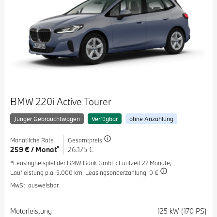
BMW 220i Active Tourer
Junger Gebrauchtwagen
Verfügbar
ohne Anzahlung
Monatliche Rate
Gesamtpreis
*
259 € / Monat
26.175 €
*Leasingbeispiel der BMW Bank GmbH
: Laufzeit 27 Monate,
Laufleistung p.a. 5.000 km,
Leasingsonderzahlung: 0 €
MwSt. ausweisbar
Spezifikation
Wert
Motorleistung
125 kW (170 PS)