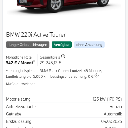
BMW 220i Active Tourer
Junger Gebrauchtwagen
Verfügbar
ohne Anzahlung
Monatliche Rate
Gesamtpreis
*
342 € / Monat
29.245,12 €
*Leasingbeispiel der BMW Bank GmbH
: Laufzeit 48 Monate,
Laufleistung p.a. 5.000 km,
Leasingsonderzahlung: 0 €
MwSt. ausweisbar
Spezifikation
Wert
Motorleistung
125 kW (170 PS)
Antriebsvariante
Benzin
Getriebe
Automatik
Erstzulassung
04.07.2025