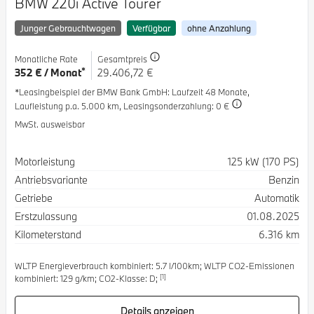
BMW 220i Active Tourer
Junger Gebrauchtwagen
Verfügbar
ohne Anzahlung
Monatliche Rate
Gesamtpreis
*
352 € / Monat
29.406,72 €
*Leasingbeispiel der BMW Bank GmbH
: Laufzeit 48 Monate,
Laufleistung p.a. 5.000 km,
Leasingsonderzahlung: 0 €
MwSt. ausweisbar
Spezifikation
Wert
Motorleistung
125 kW (170 PS)
Antriebsvariante
Benzin
Getriebe
Automatik
Erstzulassung
01.08.2025
Kilometerstand
6.316 km
WLTP Energieverbrauch kombiniert: 5.7 l/100km; WLTP CO2-Emissionen
[1]
kombiniert: 129 g/km; CO2-Klasse: D;
Details anzeigen