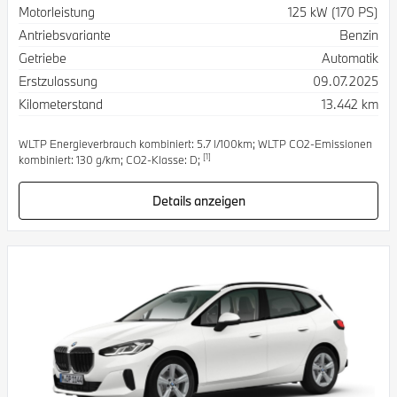
Spezifikation
Wert
Motorleistung
125 kW (170 PS)
Antriebsvariante
Benzin
Getriebe
Automatik
Erstzulassung
09.07.2025
Kilometerstand
13.442 km
WLTP Energieverbrauch kombiniert: 5.7 l/100km; WLTP CO2-Emissionen
[1]
kombiniert: 130 g/km; CO2-Klasse: D;
Details anzeigen