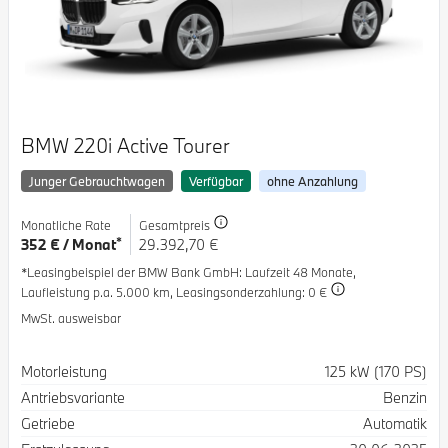
BMW 220i Active Tourer
Junger Gebrauchtwagen
Verfügbar
ohne Anzahlung
Monatliche Rate
Gesamtpreis
*
352 € / Monat
29.392,70 €
*Leasingbeispiel der BMW Bank GmbH
: Laufzeit 48 Monate,
Laufleistung p.a. 5.000 km,
Leasingsonderzahlung: 0 €
MwSt. ausweisbar
Spezifikation
Wert
Motorleistung
125 kW (170 PS)
Antriebsvariante
Benzin
Getriebe
Automatik