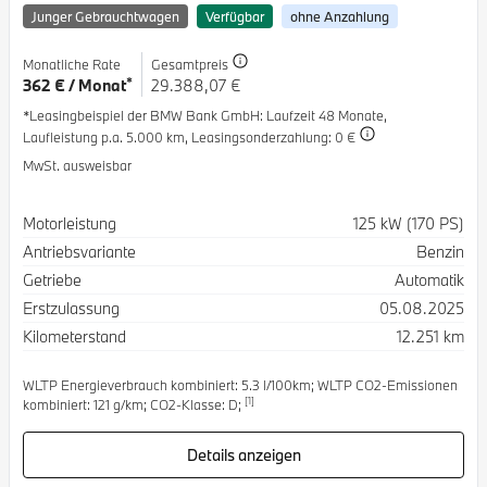
Junger Gebrauchtwagen
Verfügbar
ohne Anzahlung
Monatliche Rate
Gesamtpreis
*
362 € / Monat
29.388,07 €
*Leasingbeispiel der BMW Bank GmbH
: Laufzeit 48 Monate,
Laufleistung p.a. 5.000 km,
Leasingsonderzahlung: 0 €
MwSt. ausweisbar
Spezifikation
Wert
Motorleistung
125 kW (170 PS)
Antriebsvariante
Benzin
Getriebe
Automatik
Erstzulassung
05.08.2025
Kilometerstand
12.251 km
WLTP Energieverbrauch kombiniert: 5.3 l/100km; WLTP CO2-Emissionen
[1]
kombiniert: 121 g/km; CO2-Klasse: D;
Details anzeigen