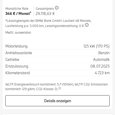
Monatliche Rate
Gesamtpreis
*
346 € / Monat
29.118,63 €
*Leasingbeispiel der BMW Bank GmbH
: Laufzeit 48 Monate,
Laufleistung p.a. 5.000 km,
Leasingsonderzahlung: 0 €
MwSt. ausweisbar
Spezifikation
Wert
Motorleistung
125 kW (170 PS)
Antriebsvariante
Benzin
Getriebe
Automatik
Erstzulassung
08.07.2025
Kilometerstand
4.723 km
WLTP Energieverbrauch kombiniert: 5.7 l/100km; WLTP CO2-Emissionen
[1]
kombiniert: 129 g/km; CO2-Klasse: D;
Details anzeigen