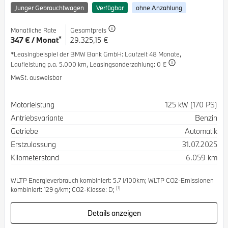
Junger Gebrauchtwagen
Verfügbar
ohne Anzahlung
Monatliche Rate
Gesamtpreis
*
347 € / Monat
29.325,15 €
*Leasingbeispiel der BMW Bank GmbH
: Laufzeit 48 Monate,
Laufleistung p.a. 5.000 km,
Leasingsonderzahlung: 0 €
MwSt. ausweisbar
Spezifikation
Wert
Motorleistung
125 kW (170 PS)
Antriebsvariante
Benzin
Getriebe
Automatik
Erstzulassung
31.07.2025
Kilometerstand
6.059 km
WLTP Energieverbrauch kombiniert: 5.7 l/100km; WLTP CO2-Emissionen
[1]
kombiniert: 129 g/km; CO2-Klasse: D;
Details anzeigen