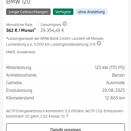
BMW 120
Junger Gebrauchtwagen
Verfügbar
ohne Anzahlung
Monatliche Rate
Gesamtpreis
*
362 € / Monat
29.394,49 €
*Leasingbeispiel der BMW Bank GmbH
: Laufzeit 48 Monate,
Laufleistung p.a. 5.000 km,
Leasingsonderzahlung: 0 €
MwSt. ausweisbar
Spezifikation
Wert
Motorleistung
125 kW (170 PS)
Antriebsvariante
Benzin
Getriebe
Automatik
Erstzulassung
29.08.2025
Kilometerstand
12.865 km
WLTP Energieverbrauch kombiniert: 5.3 l/100km; WLTP CO2-Emissionen
[1]
kombiniert: 121 g/km; CO2-Klasse: D;
Details anzeigen