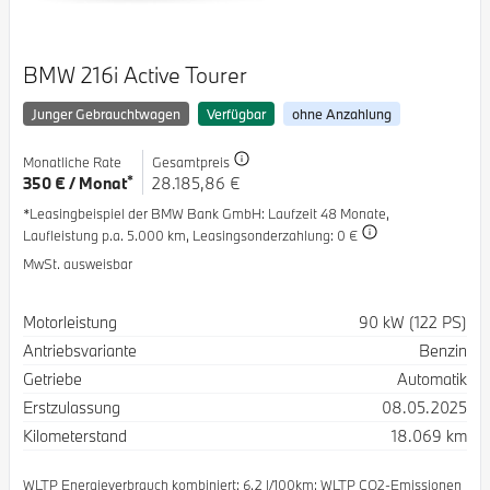
BMW 216i Active Tourer
Junger Gebrauchtwagen
Verfügbar
ohne Anzahlung
Monatliche Rate
Gesamtpreis
*
350 € / Monat
28.185,86 €
*Leasingbeispiel der BMW Bank GmbH
: Laufzeit 48 Monate,
Laufleistung p.a. 5.000 km,
Leasingsonderzahlung: 0 €
MwSt. ausweisbar
Spezifikation
Wert
Motorleistung
90 kW (122 PS)
Antriebsvariante
Benzin
Getriebe
Automatik
Erstzulassung
08.05.2025
Kilometerstand
18.069 km
WLTP Energieverbrauch kombiniert: 6.2 l/100km; WLTP CO2-Emissionen