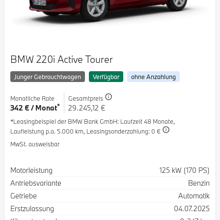
BMW 220i Active Tourer
Junger Gebrauchtwagen
Verfügbar
ohne Anzahlung
Monatliche Rate
Gesamtpreis
*
342 € / Monat
29.245,12 €
*Leasingbeispiel der BMW Bank GmbH
: Laufzeit 48 Monate,
Laufleistung p.a. 5.000 km,
Leasingsonderzahlung: 0 €
MwSt. ausweisbar
Spezifikation
Wert
Motorleistung
125 kW (170 PS)
Antriebsvariante
Benzin
Getriebe
Automatik
Erstzulassung
04.07.2025