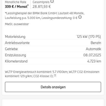
Monatliche Rate
Gesamtpreis
*
339 € / Monat
28.811,93 €
*Leasingbeispiel der BMW Bank GmbH
: Laufzeit 48 Monate,
Laufleistung p.a. 5.000 km,
Leasingsonderzahlung: 0 €
MwSt. ausweisbar
Spezifikation
Wert
Motorleistung
125 kW (170 PS)
Antriebsvariante
Benzin
Getriebe
Automatik
Erstzulassung
08.07.2025
Kilometerstand
4.723 km
WLTP Energieverbrauch kombiniert: 5.7 l/100km; WLTP CO2-Emissionen
[1]
kombiniert: 129 g/km; CO2-Klasse: D;
Details anzeigen