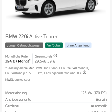
BMW 220i Active Tourer
Junger Gebrauchtwagen
Verfügbar
ohne Anzahlung
Monatliche Rate
Gesamtpreis
*
354 € / Monat
29.548,39 €
*Leasingbeispiel der BMW Bank GmbH
: Laufzeit 48 Monate,
Laufleistung p.a. 5.000 km,
Leasingsonderzahlung: 0 €
MwSt. ausweisbar
Spezifikation
Wert
Motorleistung
125 kW (170 PS)
Antriebsvariante
Benzin
Getriebe
Automatik