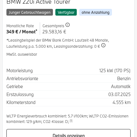
BMW 220i Active Tourer
Junger Gebrauchtwagen
Verfügbar
ohne Anzahlung
Monatliche Rate
Gesamtpreis
*
349 € / Monat
29.583,16 €
*Leasingbeispiel der BMW Bank GmbH
: Laufzeit 48 Monate,
Laufleistung p.a. 5.000 km,
Leasingsonderzahlung: 0 €
MwSt. ausweisbar
Spezifikation
Wert
Motorleistung
125 kW (170 PS)
Antriebsvariante
Benzin
Getriebe
Automatik
Erstzulassung
03.07.2025
Kilometerstand
4.555 km
WLTP Energieverbrauch kombiniert: 5.7 l/100km; WLTP CO2-Emissionen
[1]
kombiniert: 129 g/km; CO2-Klasse: D;
Details anzeigen