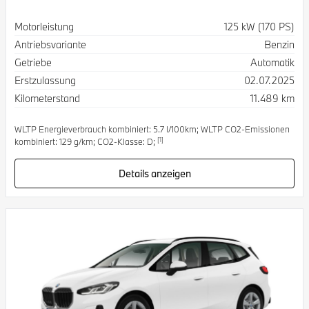
Spezifikation
Wert
Motorleistung
125 kW (170 PS)
Antriebsvariante
Benzin
Getriebe
Automatik
Erstzulassung
02.07.2025
Kilometerstand
11.489 km
WLTP Energieverbrauch kombiniert: 5.7 l/100km; WLTP CO2-Emissionen
[1]
kombiniert: 129 g/km; CO2-Klasse: D;
Details anzeigen