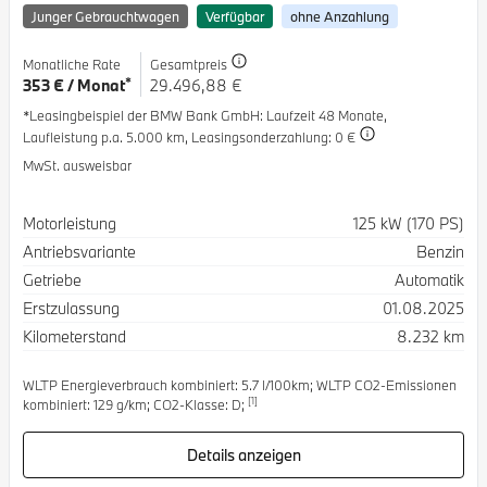
Junger Gebrauchtwagen
Verfügbar
ohne Anzahlung
Monatliche Rate
Gesamtpreis
*
353 € / Monat
29.496,88 €
*Leasingbeispiel der BMW Bank GmbH
: Laufzeit 48 Monate,
Laufleistung p.a. 5.000 km,
Leasingsonderzahlung: 0 €
MwSt. ausweisbar
Spezifikation
Wert
Motorleistung
125 kW (170 PS)
Antriebsvariante
Benzin
Getriebe
Automatik
Erstzulassung
01.08.2025
Kilometerstand
8.232 km
WLTP Energieverbrauch kombiniert: 5.7 l/100km; WLTP CO2-Emissionen
[1]
kombiniert: 129 g/km; CO2-Klasse: D;
Details anzeigen