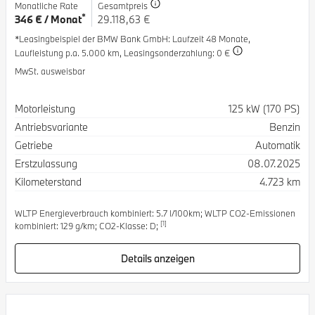
Monatliche Rate
Gesamtpreis
*
346 € / Monat
29.118,63 €
*Leasingbeispiel der BMW Bank GmbH
: Laufzeit 48 Monate,
Laufleistung p.a. 5.000 km,
Leasingsonderzahlung: 0 €
MwSt. ausweisbar
Spezifikation
Wert
Motorleistung
125 kW (170 PS)
Antriebsvariante
Benzin
Getriebe
Automatik
Erstzulassung
08.07.2025
Kilometerstand
4.723 km
WLTP Energieverbrauch kombiniert: 5.7 l/100km; WLTP CO2-Emissionen
[1]
kombiniert: 129 g/km; CO2-Klasse: D;
Details anzeigen