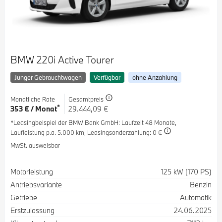
BMW 220i Active Tourer
Junger Gebrauchtwagen
Verfügbar
ohne Anzahlung
Monatliche Rate
Gesamtpreis
*
353 € / Monat
29.444,09 €
*Leasingbeispiel der BMW Bank GmbH
: Laufzeit 48 Monate,
Laufleistung p.a. 5.000 km,
Leasingsonderzahlung: 0 €
MwSt. ausweisbar
Spezifikation
Wert
Motorleistung
125 kW (170 PS)
Antriebsvariante
Benzin
Getriebe
Automatik
Erstzulassung
24.06.2025