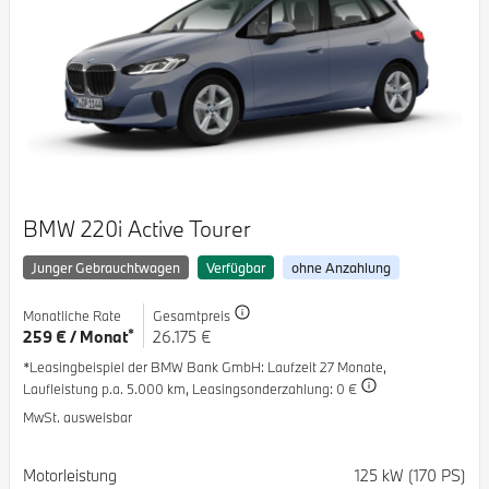
BMW 220i Active Tourer
Junger Gebrauchtwagen
Verfügbar
ohne Anzahlung
Monatliche Rate
Gesamtpreis
*
259 € / Monat
26.175 €
*Leasingbeispiel der BMW Bank GmbH
: Laufzeit 27 Monate,
Laufleistung p.a. 5.000 km,
Leasingsonderzahlung: 0 €
MwSt. ausweisbar
Spezifikation
Wert
Motorleistung
125 kW (170 PS)