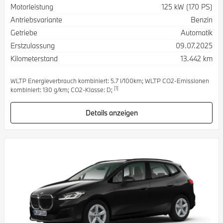
Spezifikation
Wert
Motorleistung
125 kW (170 PS)
Antriebsvariante
Benzin
Getriebe
Automatik
Erstzulassung
09.07.2025
Kilometerstand
13.442 km
WLTP Energieverbrauch kombiniert: 5.7 l/100km; WLTP CO2-Emissionen
[1]
kombiniert: 130 g/km; CO2-Klasse: D;
Details anzeigen