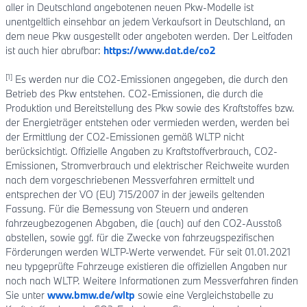
aller in Deutschland angebotenen neuen Pkw-Modelle ist
unentgeltlich einsehbar an jedem Verkaufsort in Deutschland, an
dem neue Pkw ausgestellt oder angeboten werden. Der Leitfaden
ist auch hier abrufbar:
https://www.dat.de/co2
[1]
Es werden nur die CO2-Emissionen angegeben, die durch den
Betrieb des Pkw entstehen. CO2-Emissionen, die durch die
Produktion und Bereitstellung des Pkw sowie des Kraftstoffes bzw.
der Energieträger entstehen oder vermieden werden, werden bei
der Ermittlung der CO2-Emissionen gemäß WLTP nicht
berücksichtigt. Offizielle Angaben zu Kraftstoffverbrauch, CO2-
Emissionen, Stromverbrauch und elektrischer Reichweite wurden
nach dem vorgeschriebenen Messverfahren ermittelt und
entsprechen der VO (EU) 715/2007 in der jeweils geltenden
Fassung. Für die Bemessung von Steuern und anderen
fahrzeugbezogenen Abgaben, die (auch) auf den CO2-Ausstoß
abstellen, sowie ggf. für die Zwecke von fahrzeugspezifischen
Förderungen werden WLTP-Werte verwendet. Für seit 01.01.2021
neu typgeprüfte Fahrzeuge existieren die offiziellen Angaben nur
noch nach WLTP. Weitere Informationen zum Messverfahren finden
Sie unter
www.bmw.de/wltp
sowie eine Vergleichstabelle zu