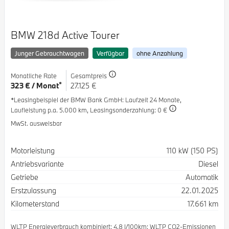
BMW 218d Active Tourer
Junger Gebrauchtwagen
Verfügbar
ohne Anzahlung
Monatliche Rate
Gesamtpreis
*
323 € / Monat
27.125 €
*Leasingbeispiel der BMW Bank GmbH
: Laufzeit 24 Monate,
Laufleistung p.a. 5.000 km,
Leasingsonderzahlung: 0 €
MwSt. ausweisbar
Spezifikation
Wert
Motorleistung
110 kW (150 PS)
Antriebsvariante
Diesel
Getriebe
Automatik
Erstzulassung
22.01.2025
Kilometerstand
17.661 km
WLTP Energieverbrauch kombiniert: 4.8 l/100km; WLTP CO2-Emissionen