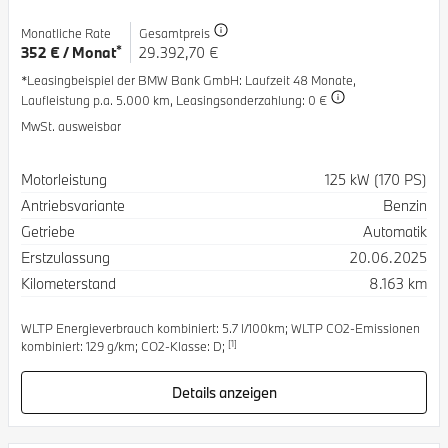
Monatliche Rate
Gesamtpreis
*
352 € / Monat
29.392,70 €
*Leasingbeispiel der BMW Bank GmbH
: Laufzeit 48 Monate,
Laufleistung p.a. 5.000 km,
Leasingsonderzahlung: 0 €
MwSt. ausweisbar
Spezifikation
Wert
Motorleistung
125 kW (170 PS)
Antriebsvariante
Benzin
Getriebe
Automatik
Erstzulassung
20.06.2025
Kilometerstand
8.163 km
WLTP Energieverbrauch kombiniert: 5.7 l/100km; WLTP CO2-Emissionen
[1]
kombiniert: 129 g/km; CO2-Klasse: D;
Details anzeigen