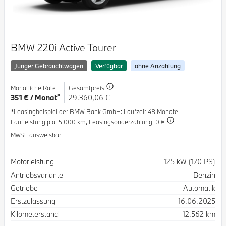
BMW 220i Active Tourer
Junger Gebrauchtwagen
Verfügbar
ohne Anzahlung
Monatliche Rate
Gesamtpreis
*
351 € / Monat
29.360,06 €
*Leasingbeispiel der BMW Bank GmbH
: Laufzeit 48 Monate,
Laufleistung p.a. 5.000 km,
Leasingsonderzahlung: 0 €
MwSt. ausweisbar
Spezifikation
Wert
Motorleistung
125 kW (170 PS)
Antriebsvariante
Benzin
Getriebe
Automatik
Erstzulassung
16.06.2025
Kilometerstand
12.562 km