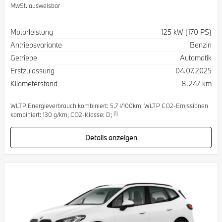
MwSt. ausweisbar
Spezifikation
Wert
Motorleistung
125 kW (170 PS)
Antriebsvariante
Benzin
Getriebe
Automatik
Erstzulassung
04.07.2025
Kilometerstand
8.247 km
WLTP Energieverbrauch kombiniert: 5.7 l/100km; WLTP CO2-Emissionen
[1]
kombiniert: 130 g/km; CO2-Klasse: D;
Details anzeigen