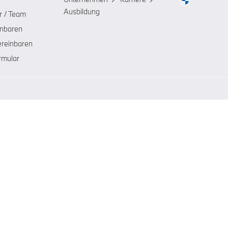
Ausbildung
r / Team
inbaren
ereinbaren
rmular