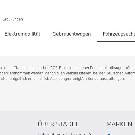
Großkunden
Elektromobilität
Gebrauchtwagen
Fahrzeugsuch
 und den offiziellen spezifischen CO2-Emissionen neuer Personenkraftwagen könne
en' entnommen werden, der an allen Verkaufsstellen, bei der Deutschen Automo
/
unentgeltlich erhältlich ist. Abbildung/en zeigt/en Sonderausstattungen.
ÜBER STADEL
MARKEN
Unternehmen
Karriere