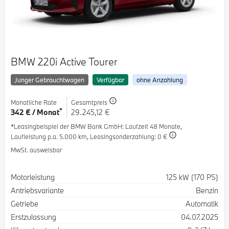
BMW 220i Active Tourer
Junger Gebrauchtwagen
Verfügbar
ohne Anzahlung
Monatliche Rate
Gesamtpreis
*
342 € / Monat
29.245,12 €
*Leasingbeispiel der BMW Bank GmbH
: Laufzeit 48 Monate,
Laufleistung p.a. 5.000 km,
Leasingsonderzahlung: 0 €
MwSt. ausweisbar
Spezifikation
Wert
Motorleistung
125 kW (170 PS)
Antriebsvariante
Benzin
Getriebe
Automatik
Erstzulassung
04.07.2025