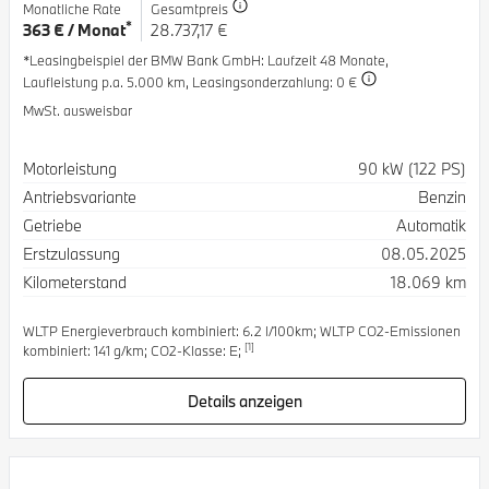
Monatliche Rate
Gesamtpreis
*
363 € / Monat
28.737,17 €
*Leasingbeispiel der BMW Bank GmbH
: Laufzeit 48 Monate,
Laufleistung p.a. 5.000 km,
Leasingsonderzahlung: 0 €
MwSt. ausweisbar
Spezifikation
Wert
Motorleistung
90 kW (122 PS)
Antriebsvariante
Benzin
Getriebe
Automatik
Erstzulassung
08.05.2025
Kilometerstand
18.069 km
WLTP Energieverbrauch kombiniert: 6.2 l/100km; WLTP CO2-Emissionen
[1]
kombiniert: 141 g/km; CO2-Klasse: E;
Details anzeigen