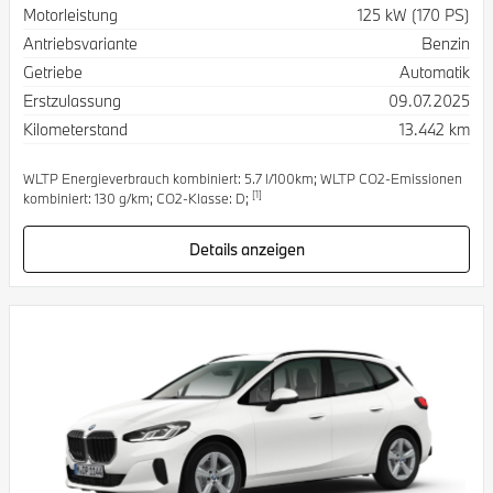
Spezifikation
Wert
Motorleistung
125 kW (170 PS)
Antriebsvariante
Benzin
Getriebe
Automatik
Erstzulassung
09.07.2025
Kilometerstand
13.442 km
WLTP Energieverbrauch kombiniert: 5.7 l/100km; WLTP CO2-Emissionen
[1]
kombiniert: 130 g/km; CO2-Klasse: D;
Details anzeigen