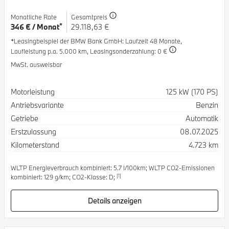
Monatliche Rate
Gesamtpreis
*
346 € / Monat
29.118,63 €
*Leasingbeispiel der BMW Bank GmbH
: Laufzeit 48 Monate,
Laufleistung p.a. 5.000 km,
Leasingsonderzahlung: 0 €
MwSt. ausweisbar
Spezifikation
Wert
Motorleistung
125 kW (170 PS)
Antriebsvariante
Benzin
Getriebe
Automatik
Erstzulassung
08.07.2025
Kilometerstand
4.723 km
WLTP Energieverbrauch kombiniert: 5.7 l/100km; WLTP CO2-Emissionen
[1]
kombiniert: 129 g/km; CO2-Klasse: D;
Details anzeigen