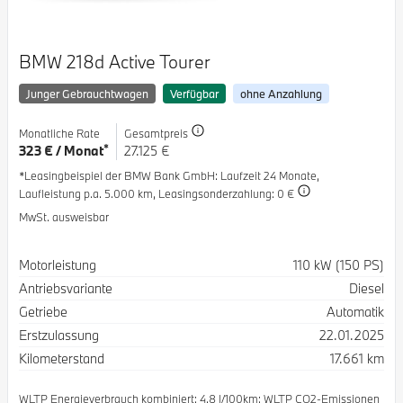
BMW 218d Active Tourer
Junger Gebrauchtwagen
Verfügbar
ohne Anzahlung
Monatliche Rate
Gesamtpreis
*
323 € / Monat
27.125 €
*Leasingbeispiel der BMW Bank GmbH
: Laufzeit 24 Monate,
Laufleistung p.a. 5.000 km,
Leasingsonderzahlung: 0 €
MwSt. ausweisbar
Spezifikation
Wert
Motorleistung
110 kW (150 PS)
Antriebsvariante
Diesel
Getriebe
Automatik
Erstzulassung
22.01.2025
Kilometerstand
17.661 km
WLTP Energieverbrauch kombiniert: 4.8 l/100km; WLTP CO2-Emissionen