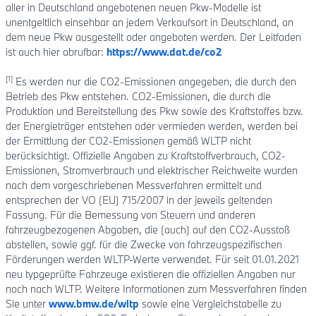
aller in Deutschland angebotenen neuen Pkw-Modelle ist
unentgeltlich einsehbar an jedem Verkaufsort in Deutschland, an
dem neue Pkw ausgestellt oder angeboten werden. Der Leitfaden
ist auch hier abrufbar:
https://www.dat.de/co2
[1]
Es werden nur die CO2-Emissionen angegeben, die durch den
Betrieb des Pkw entstehen. CO2-Emissionen, die durch die
Produktion und Bereitstellung des Pkw sowie des Kraftstoffes bzw.
der Energieträger entstehen oder vermieden werden, werden bei
der Ermittlung der CO2-Emissionen gemäß WLTP nicht
berücksichtigt. Offizielle Angaben zu Kraftstoffverbrauch, CO2-
Emissionen, Stromverbrauch und elektrischer Reichweite wurden
nach dem vorgeschriebenen Messverfahren ermittelt und
entsprechen der VO (EU) 715/2007 in der jeweils geltenden
Fassung. Für die Bemessung von Steuern und anderen
fahrzeugbezogenen Abgaben, die (auch) auf den CO2-Ausstoß
abstellen, sowie ggf. für die Zwecke von fahrzeugspezifischen
Förderungen werden WLTP-Werte verwendet. Für seit 01.01.2021
neu typgeprüfte Fahrzeuge existieren die offiziellen Angaben nur
noch nach WLTP. Weitere Informationen zum Messverfahren finden
Sie unter
www.bmw.de/wltp
sowie eine Vergleichstabelle zu