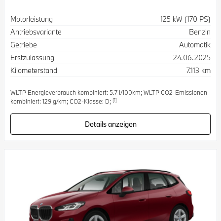
Spezifikation
Wert
Motorleistung
125 kW (170 PS)
Antriebsvariante
Benzin
Getriebe
Automatik
Erstzulassung
24.06.2025
Kilometerstand
7.113 km
WLTP Energieverbrauch kombiniert: 5.7 l/100km; WLTP CO2-Emissionen
[1]
kombiniert: 129 g/km; CO2-Klasse: D;
Details anzeigen