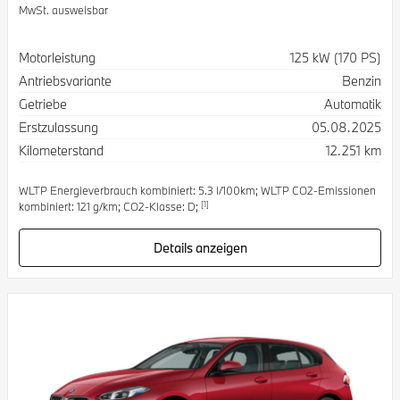
MwSt. ausweisbar
Spezifikation
Wert
Motorleistung
125 kW (170 PS)
Antriebsvariante
Benzin
Getriebe
Automatik
Erstzulassung
05.08.2025
Kilometerstand
12.251 km
WLTP Energieverbrauch kombiniert: 5.3 l/100km; WLTP CO2-Emissionen
[1]
kombiniert: 121 g/km; CO2-Klasse: D;
Details anzeigen