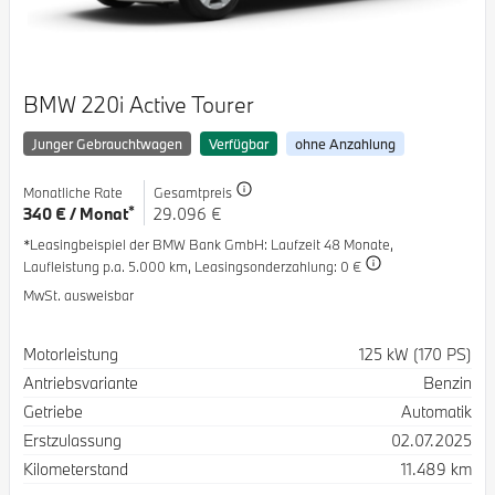
BMW 220i Active Tourer
Junger Gebrauchtwagen
Verfügbar
ohne Anzahlung
Monatliche Rate
Gesamtpreis
*
340 € / Monat
29.096 €
*Leasingbeispiel der BMW Bank GmbH
: Laufzeit 48 Monate,
Laufleistung p.a. 5.000 km,
Leasingsonderzahlung: 0 €
MwSt. ausweisbar
Spezifikation
Wert
Motorleistung
125 kW (170 PS)
Antriebsvariante
Benzin
Getriebe
Automatik
Erstzulassung
02.07.2025
Kilometerstand
11.489 km