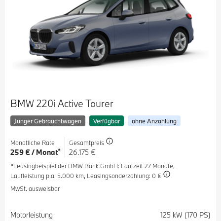
BMW 220i Active Tourer
Junger Gebrauchtwagen
Verfügbar
ohne Anzahlung
Monatliche Rate
Gesamtpreis
*
259 € / Monat
26.175 €
*Leasingbeispiel der BMW Bank GmbH
: Laufzeit 27 Monate,
Laufleistung p.a. 5.000 km,
Leasingsonderzahlung: 0 €
MwSt. ausweisbar
Spezifikation
Wert
Motorleistung
125 kW (170 PS)