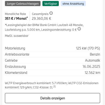
Junger Gebrauchtwagen
Verfügbar
ohne Anzahlung
Monatliche Rate
Gesamtpreis
*
351 € / Monat
29.360,06 €
*Leasingbeispiel der BMW Bank GmbH
: Laufzeit 48 Monate,
Laufleistung p.a. 5.000 km,
Leasingsonderzahlung: 0 €
MwSt. ausweisbar
Spezifikation
Wert
Motorleistung
125 kW (170 PS)
Antriebsvariante
Benzin
Getriebe
Automatik
Erstzulassung
16.06.2025
Kilometerstand
12.562 km
WLTP Energieverbrauch kombiniert: 5.7 l/100km; WLTP CO2-Emissionen
[1]
kombiniert: 129 g/km; CO2-Klasse: D;
Details anzeigen