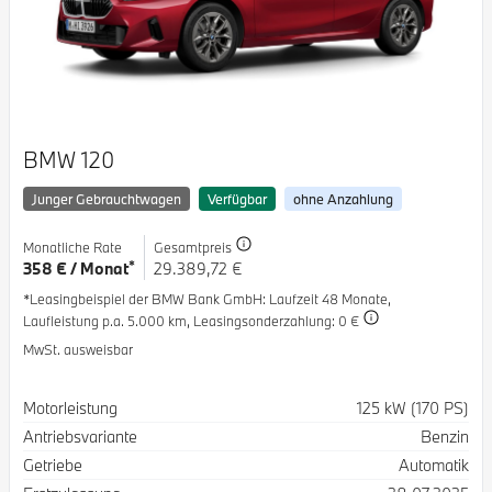
BMW 120
Junger Gebrauchtwagen
Verfügbar
ohne Anzahlung
Monatliche Rate
Gesamtpreis
*
358 € / Monat
29.389,72 €
*Leasingbeispiel der BMW Bank GmbH
: Laufzeit 48 Monate,
Laufleistung p.a. 5.000 km,
Leasingsonderzahlung: 0 €
MwSt. ausweisbar
Spezifikation
Wert
Motorleistung
125 kW (170 PS)
Antriebsvariante
Benzin
Getriebe
Automatik