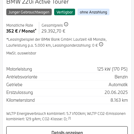
BMW 220i Active Tourer
Junger Gebrauchtwagen
Verfügbar
ohne Anzahlung
Monatliche Rate
Gesamtpreis
*
352 € / Monat
29.392,70 €
*Leasingbeispiel der BMW Bank GmbH
: Laufzeit 48 Monate,
Laufleistung p.a. 5.000 km,
Leasingsonderzahlung: 0 €
MwSt. ausweisbar
Spezifikation
Wert
Motorleistung
125 kW (170 PS)
Antriebsvariante
Benzin
Getriebe
Automatik
Erstzulassung
20.06.2025
Kilometerstand
8.163 km
WLTP Energieverbrauch kombiniert: 5.7 l/100km; WLTP CO2-Emissionen
[1]
kombiniert: 129 g/km; CO2-Klasse: D;
Details anzeigen