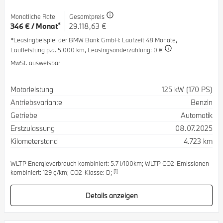
Monatliche Rate
Gesamtpreis
*
346 € / Monat
29.118,63 €
*Leasingbeispiel der BMW Bank GmbH
: Laufzeit 48 Monate,
Laufleistung p.a. 5.000 km,
Leasingsonderzahlung: 0 €
MwSt. ausweisbar
Spezifikation
Wert
Motorleistung
125 kW (170 PS)
Antriebsvariante
Benzin
Getriebe
Automatik
Erstzulassung
08.07.2025
Kilometerstand
4.723 km
WLTP Energieverbrauch kombiniert: 5.7 l/100km; WLTP CO2-Emissionen
[1]
kombiniert: 129 g/km; CO2-Klasse: D;
Details anzeigen