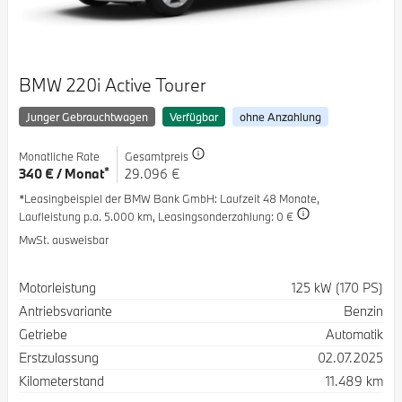
BMW 220i Active Tourer
Junger Gebrauchtwagen
Verfügbar
ohne Anzahlung
Monatliche Rate
Gesamtpreis
*
340 € / Monat
29.096 €
*Leasingbeispiel der BMW Bank GmbH
: Laufzeit 48 Monate,
Laufleistung p.a. 5.000 km,
Leasingsonderzahlung: 0 €
MwSt. ausweisbar
Spezifikation
Wert
Motorleistung
125 kW (170 PS)
Antriebsvariante
Benzin
Getriebe
Automatik
Erstzulassung
02.07.2025
Kilometerstand
11.489 km