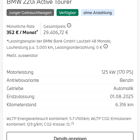
BMW 220i Active Tourer
Junger Gebrauchtwagen
Verfügbar
ohne Anzahlung
Monatliche Rate
Gesamtpreis
*
352 € / Monat
29.406,72 €
*Leasingbeispiel der BMW Bank GmbH
: Laufzeit 48 Monate,
Laufleistung p.a. 5.000 km,
Leasingsonderzahlung: 0 €
MwSt. ausweisbar
Spezifikation
Wert
Motorleistung
125 kW (170 PS)
Antriebsvariante
Benzin
Getriebe
Automatik
Erstzulassung
01.08.2025
Kilometerstand
6.316 km
WLTP Energieverbrauch kombiniert: 5.7 l/100km; WLTP CO2-Emissionen
[1]
kombiniert: 129 g/km; CO2-Klasse: D;
Details anzeigen