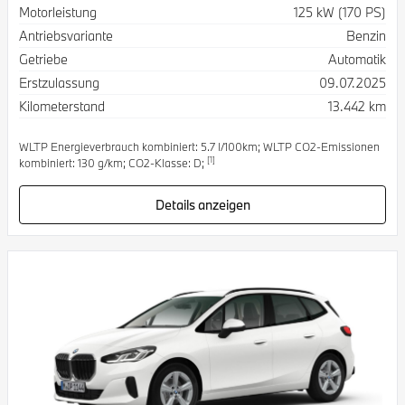
Spezifikation
Wert
Motorleistung
125 kW (170 PS)
Antriebsvariante
Benzin
Getriebe
Automatik
Erstzulassung
09.07.2025
Kilometerstand
13.442 km
WLTP Energieverbrauch kombiniert: 5.7 l/100km; WLTP CO2-Emissionen
[1]
kombiniert: 130 g/km; CO2-Klasse: D;
Details anzeigen