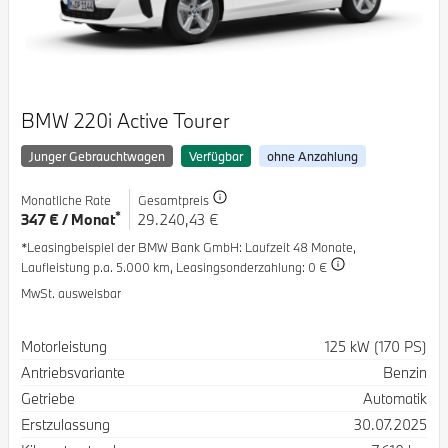
BMW 220i Active Tourer
Junger Gebrauchtwagen
Verfügbar
ohne Anzahlung
Monatliche Rate
Gesamtpreis
*
347 € / Monat
29.240,43 €
*Leasingbeispiel der BMW Bank GmbH
: Laufzeit 48 Monate,
Laufleistung p.a. 5.000 km,
Leasingsonderzahlung: 0 €
MwSt. ausweisbar
Spezifikation
Wert
Motorleistung
125 kW (170 PS)
Antriebsvariante
Benzin
Getriebe
Automatik
Erstzulassung
30.07.2025