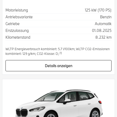
Spezifikation
Wert
Motorleistung
125 kW (170 PS)
Antriebsvariante
Benzin
Getriebe
Automatik
Erstzulassung
01.08.2025
Kilometerstand
8.232 km
WLTP Energieverbrauch kombiniert: 5.7 l/100km; WLTP CO2-Emissionen
[1]
kombiniert: 129 g/km; CO2-Klasse: D;
Details anzeigen