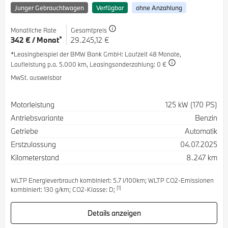
Junger Gebrauchtwagen
Verfügbar
ohne Anzahlung
Monatliche Rate
Gesamtpreis
*
342 € / Monat
29.245,12 €
*Leasingbeispiel der BMW Bank GmbH
: Laufzeit 48 Monate,
Laufleistung p.a. 5.000 km,
Leasingsonderzahlung: 0 €
MwSt. ausweisbar
Spezifikation
Wert
Motorleistung
125 kW (170 PS)
Antriebsvariante
Benzin
Getriebe
Automatik
Erstzulassung
04.07.2025
Kilometerstand
8.247 km
WLTP Energieverbrauch kombiniert: 5.7 l/100km; WLTP CO2-Emissionen
[1]
kombiniert: 130 g/km; CO2-Klasse: D;
Details anzeigen