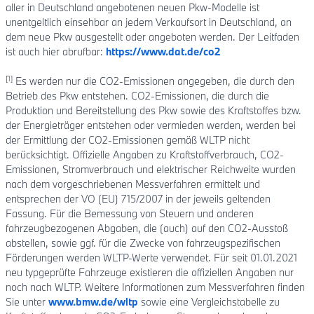
aller in Deutschland angebotenen neuen Pkw-Modelle ist
unentgeltlich einsehbar an jedem Verkaufsort in Deutschland, an
dem neue Pkw ausgestellt oder angeboten werden. Der Leitfaden
ist auch hier abrufbar:
https://www.dat.de/co2
[1]
Es werden nur die CO2-Emissionen angegeben, die durch den
Betrieb des Pkw entstehen. CO2-Emissionen, die durch die
Produktion und Bereitstellung des Pkw sowie des Kraftstoffes bzw.
der Energieträger entstehen oder vermieden werden, werden bei
der Ermittlung der CO2-Emissionen gemäß WLTP nicht
berücksichtigt. Offizielle Angaben zu Kraftstoffverbrauch, CO2-
Emissionen, Stromverbrauch und elektrischer Reichweite wurden
nach dem vorgeschriebenen Messverfahren ermittelt und
entsprechen der VO (EU) 715/2007 in der jeweils geltenden
Fassung. Für die Bemessung von Steuern und anderen
fahrzeugbezogenen Abgaben, die (auch) auf den CO2-Ausstoß
abstellen, sowie ggf. für die Zwecke von fahrzeugspezifischen
Förderungen werden WLTP-Werte verwendet. Für seit 01.01.2021
neu typgeprüfte Fahrzeuge existieren die offiziellen Angaben nur
noch nach WLTP. Weitere Informationen zum Messverfahren finden
Sie unter
www.bmw.de/wltp
sowie eine Vergleichstabelle zu