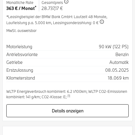
Monatliche Rate
Gesamtpreis
*
363 € / Monat
28.737,17 €
*Leasingbeispiel der BMW Bank GmbH
: Laufzeit 48 Monate,
Laufleistung p.a. 5.000 km,
Leasingsonderzahlung: 0 €
MwSt. ausweisbar
Spezifikation
Wert
Motorleistung
90 kW (122 PS)
Antriebsvariante
Benzin
Getriebe
Automatik
Erstzulassung
08.05.2025
Kilometerstand
18.069 km
WLTP Energieverbrauch kombiniert: 6.2 l/100km; WLTP CO2-Emissionen
[1]
kombiniert: 141 g/km; CO2-Klasse: E;
Details anzeigen