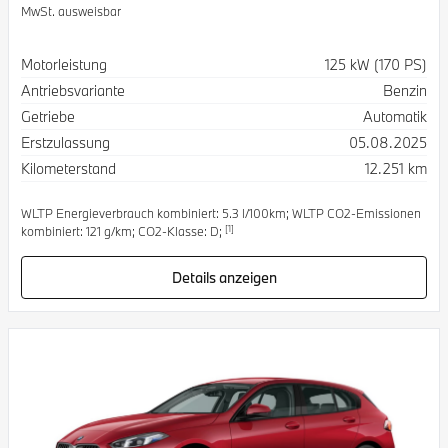
MwSt. ausweisbar
Spezifikation
Wert
Motorleistung
125 kW (170 PS)
Antriebsvariante
Benzin
Getriebe
Automatik
Erstzulassung
05.08.2025
Kilometerstand
12.251 km
WLTP Energieverbrauch kombiniert: 5.3 l/100km; WLTP CO2-Emissionen
[1]
kombiniert: 121 g/km; CO2-Klasse: D;
Details anzeigen