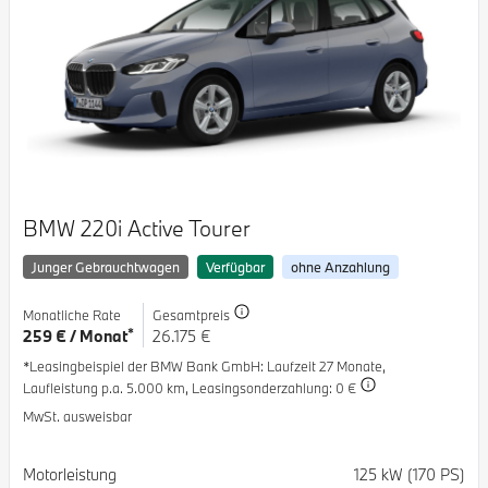
BMW 220i Active Tourer
Junger Gebrauchtwagen
Verfügbar
ohne Anzahlung
Monatliche Rate
Gesamtpreis
*
259 € / Monat
26.175 €
*Leasingbeispiel der BMW Bank GmbH
: Laufzeit 27 Monate,
Laufleistung p.a. 5.000 km,
Leasingsonderzahlung: 0 €
MwSt. ausweisbar
Spezifikation
Wert
Motorleistung
125 kW (170 PS)