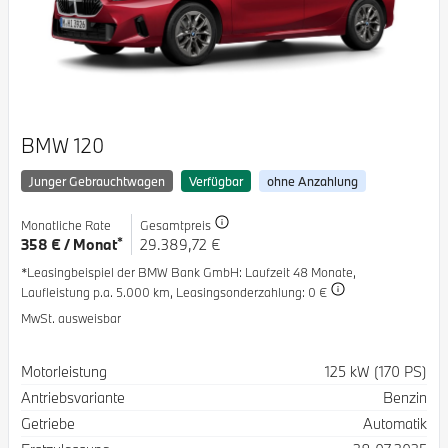
BMW 120
Junger Gebrauchtwagen
Verfügbar
ohne Anzahlung
Monatliche Rate
Gesamtpreis
*
358 € / Monat
29.389,72 €
*Leasingbeispiel der BMW Bank GmbH
: Laufzeit 48 Monate,
Laufleistung p.a. 5.000 km,
Leasingsonderzahlung: 0 €
MwSt. ausweisbar
Spezifikation
Wert
Motorleistung
125 kW (170 PS)
Antriebsvariante
Benzin
Getriebe
Automatik