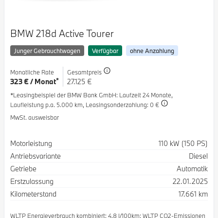
BMW 218d Active Tourer
Junger Gebrauchtwagen
Verfügbar
ohne Anzahlung
Monatliche Rate
Gesamtpreis
*
323 € / Monat
27.125 €
*Leasingbeispiel der BMW Bank GmbH
: Laufzeit 24 Monate,
Laufleistung p.a. 5.000 km,
Leasingsonderzahlung: 0 €
MwSt. ausweisbar
Spezifikation
Wert
Motorleistung
110 kW (150 PS)
Antriebsvariante
Diesel
Getriebe
Automatik
Erstzulassung
22.01.2025
Kilometerstand
17.661 km
WLTP Energieverbrauch kombiniert: 4.8 l/100km; WLTP CO2-Emissionen