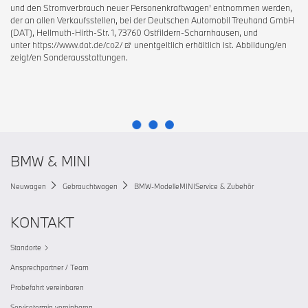
und den Stromverbrauch neuer Personenkraftwagen' entnommen werden,
der an allen Verkaufsstellen, bei der Deutschen Automobil Treuhand GmbH
(DAT), Hellmuth-Hirth-Str. 1, 73760 Ostfildern-Scharnhausen, und
unter
https://www.dat.de/co2/
unentgeltlich erhältlich ist. Abbildung/en
zeigt/en Sonderausstattungen.
BMW & MINI
Neuwagen
Gebrauchtwagen
BMW-Modelle
MINI
Service & Zubehör
KONTAKT
Standorte
Ansprechpartner / Team
Probefahrt vereinbaren
Servicetermin vereinbaren