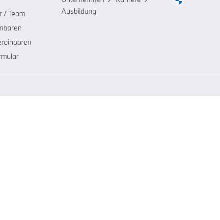
Ausbildung
r / Team
inbaren
ereinbaren
rmular