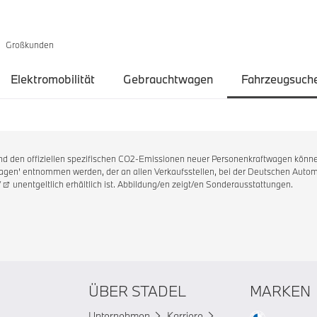
Großkunden
Elektromobilität
Gebrauchtwagen
Fahrzeugsuch
 und den offiziellen spezifischen CO2-Emissionen neuer Personenkraftwagen könne
en' entnommen werden, der an allen Verkaufsstellen, bei der Deutschen Automo
/
unentgeltlich erhältlich ist. Abbildung/en zeigt/en Sonderausstattungen.
ÜBER STADEL
MARKEN
Unternehmen
Karriere