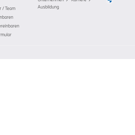
Ausbildung
r / Team
inbaren
ereinbaren
rmular