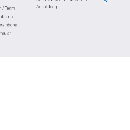
Ausbildung
r / Team
inbaren
ereinbaren
rmular