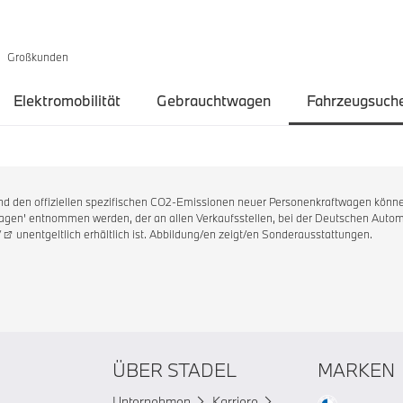
Großkunden
Elektromobilität
Gebrauchtwagen
Fahrzeugsuch
 und den offiziellen spezifischen CO2-Emissionen neuer Personenkraftwagen könne
en' entnommen werden, der an allen Verkaufsstellen, bei der Deutschen Automo
/
unentgeltlich erhältlich ist. Abbildung/en zeigt/en Sonderausstattungen.
ÜBER STADEL
MARKEN
Unternehmen
Karriere