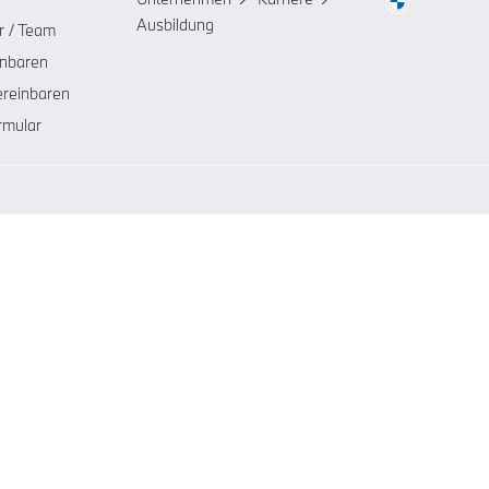
Ausbildung
r / Team
inbaren
ereinbaren
rmular