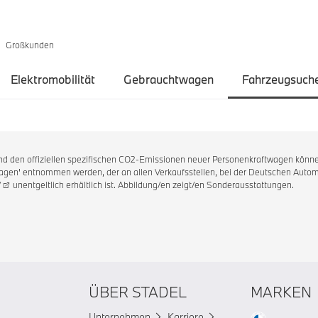
Großkunden
Elektromobilität
Gebrauchtwagen
Fahrzeugsuch
 und den offiziellen spezifischen CO2-Emissionen neuer Personenkraftwagen könne
en' entnommen werden, der an allen Verkaufsstellen, bei der Deutschen Automo
/
unentgeltlich erhältlich ist. Abbildung/en zeigt/en Sonderausstattungen.
ÜBER STADEL
MARKEN
Unternehmen
Karriere