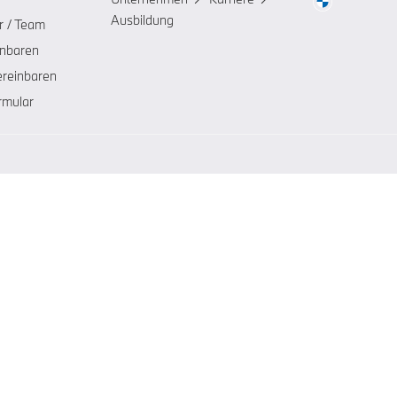
Ausbildung
r / Team
inbaren
ereinbaren
rmular