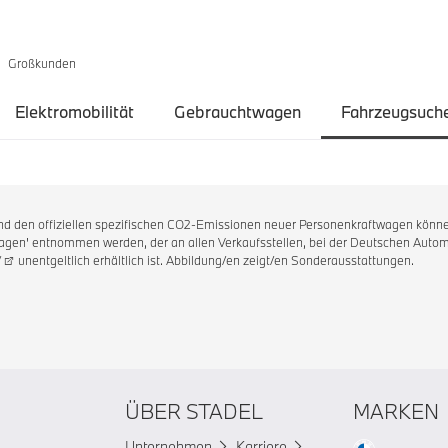
Großkunden
Elektromobilität
Gebrauchtwagen
Fahrzeugsuch
 und den offiziellen spezifischen CO2-Emissionen neuer Personenkraftwagen könne
en' entnommen werden, der an allen Verkaufsstellen, bei der Deutschen Automo
/
unentgeltlich erhältlich ist. Abbildung/en zeigt/en Sonderausstattungen.
ÜBER STADEL
MARKEN
Unternehmen
Karriere