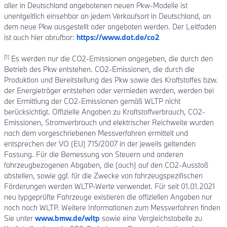
aller in Deutschland angebotenen neuen Pkw-Modelle ist
unentgeltlich einsehbar an jedem Verkaufsort in Deutschland, an
dem neue Pkw ausgestellt oder angeboten werden. Der Leitfaden
ist auch hier abrufbar:
https://www.dat.de/co2
[1]
Es werden nur die CO2-Emissionen angegeben, die durch den
Betrieb des Pkw entstehen. CO2-Emissionen, die durch die
Produktion und Bereitstellung des Pkw sowie des Kraftstoffes bzw.
der Energieträger entstehen oder vermieden werden, werden bei
der Ermittlung der CO2-Emissionen gemäß WLTP nicht
berücksichtigt. Offizielle Angaben zu Kraftstoffverbrauch, CO2-
Emissionen, Stromverbrauch und elektrischer Reichweite wurden
nach dem vorgeschriebenen Messverfahren ermittelt und
entsprechen der VO (EU) 715/2007 in der jeweils geltenden
Fassung. Für die Bemessung von Steuern und anderen
fahrzeugbezogenen Abgaben, die (auch) auf den CO2-Ausstoß
abstellen, sowie ggf. für die Zwecke von fahrzeugspezifischen
Förderungen werden WLTP-Werte verwendet. Für seit 01.01.2021
neu typgeprüfte Fahrzeuge existieren die offiziellen Angaben nur
noch nach WLTP. Weitere Informationen zum Messverfahren finden
Sie unter
www.bmw.de/wltp
sowie eine Vergleichstabelle zu