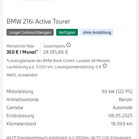
BMW 216i Active Tourer
Junger Gebrauchtwagen
Verfügbar
ohne Anzahlung
Monatliche Rate
Gesamtpreis
*
350 € / Monat
28.185,86 €
*Leasingbeispiel der BMW Bank GmbH
: Laufzeit 48 Monate,
Laufleistung p.a. 5.000 km,
Leasingsonderzahlung: 0 €
MwSt. ausweisbar
Spezifikation
Wert
Motorleistung
90 kW (122 PS)
Antriebsvariante
Benzin
Getriebe
Automatik
Erstzulassung
08.05.2025
Kilometerstand
18.069 km
WLTP Energieverbrauch kombiniert: 6.2 l/100km; WLTP CO2-Emissionen