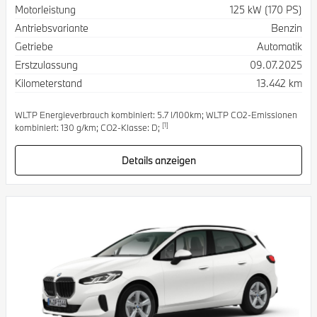
Spezifikation
Wert
Motorleistung
125 kW (170 PS)
Antriebsvariante
Benzin
Getriebe
Automatik
Erstzulassung
09.07.2025
Kilometerstand
13.442 km
WLTP Energieverbrauch kombiniert: 5.7 l/100km; WLTP CO2-Emissionen
[1]
kombiniert: 130 g/km; CO2-Klasse: D;
Details anzeigen