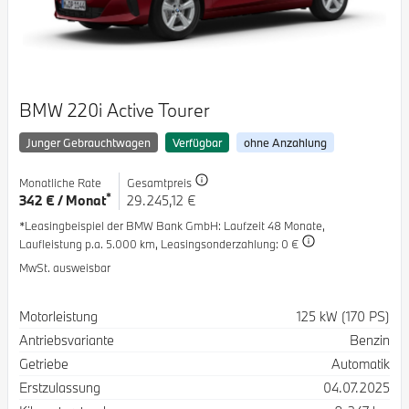
BMW 220i Active Tourer
Junger Gebrauchtwagen
Verfügbar
ohne Anzahlung
Monatliche Rate
Gesamtpreis
*
342 € / Monat
29.245,12 €
*Leasingbeispiel der BMW Bank GmbH
: Laufzeit 48 Monate,
Laufleistung p.a. 5.000 km,
Leasingsonderzahlung: 0 €
MwSt. ausweisbar
Spezifikation
Wert
Motorleistung
125 kW (170 PS)
Antriebsvariante
Benzin
Getriebe
Automatik
Erstzulassung
04.07.2025