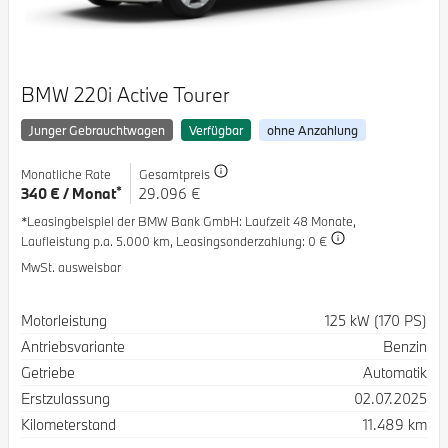
BMW 220i Active Tourer
Junger Gebrauchtwagen
Verfügbar
ohne Anzahlung
Monatliche Rate
Gesamtpreis
*
340 € / Monat
29.096 €
*Leasingbeispiel der BMW Bank GmbH
: Laufzeit 48 Monate,
Laufleistung p.a. 5.000 km,
Leasingsonderzahlung: 0 €
MwSt. ausweisbar
Spezifikation
Wert
Motorleistung
125 kW (170 PS)
Antriebsvariante
Benzin
Getriebe
Automatik
Erstzulassung
02.07.2025
Kilometerstand
11.489 km