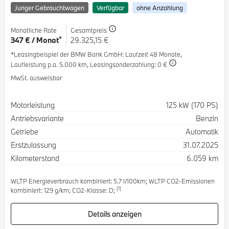
Junger Gebrauchtwagen
Verfügbar
ohne Anzahlung
Monatliche Rate
Gesamtpreis
*
347 € / Monat
29.325,15 €
*Leasingbeispiel der BMW Bank GmbH
: Laufzeit 48 Monate,
Laufleistung p.a. 5.000 km,
Leasingsonderzahlung: 0 €
MwSt. ausweisbar
Spezifikation
Wert
Motorleistung
125 kW (170 PS)
Antriebsvariante
Benzin
Getriebe
Automatik
Erstzulassung
31.07.2025
Kilometerstand
6.059 km
WLTP Energieverbrauch kombiniert: 5.7 l/100km; WLTP CO2-Emissionen
[1]
kombiniert: 129 g/km; CO2-Klasse: D;
Details anzeigen