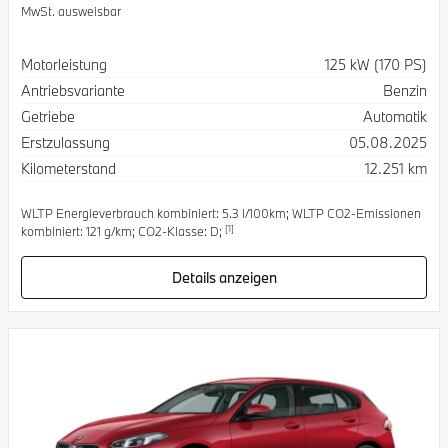
MwSt. ausweisbar
Spezifikation
Wert
Motorleistung
125 kW (170 PS)
Antriebsvariante
Benzin
Getriebe
Automatik
Erstzulassung
05.08.2025
Kilometerstand
12.251 km
WLTP Energieverbrauch kombiniert: 5.3 l/100km; WLTP CO2-Emissionen
[1]
kombiniert: 121 g/km; CO2-Klasse: D;
Details anzeigen