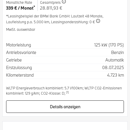
Monatliche Rate
Gesamtpreis
*
339 € / Monat
28.811,93 €
*Leasingbeispiel der BMW Bank GmbH
: Laufzeit 48 Monate,
Laufleistung p.a. 5.000 km,
Leasingsonderzahlung: 0 €
MwSt. ausweisbar
Spezifikation
Wert
Motorleistung
125 kW (170 PS)
Antriebsvariante
Benzin
Getriebe
Automatik
Erstzulassung
08.07.2025
Kilometerstand
4.723 km
WLTP Energieverbrauch kombiniert: 5.7 l/100km; WLTP CO2-Emissionen
[1]
kombiniert: 129 g/km; CO2-Klasse: D;
Details anzeigen