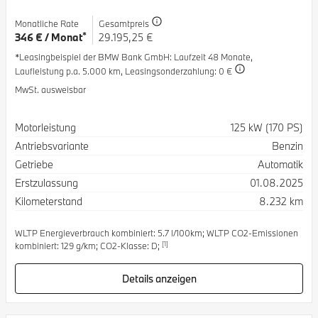
Monatliche Rate
Gesamtpreis
*
346 € / Monat
29.195,25 €
*Leasingbeispiel der BMW Bank GmbH
: Laufzeit 48 Monate,
Laufleistung p.a. 5.000 km,
Leasingsonderzahlung: 0 €
MwSt. ausweisbar
Spezifikation
Wert
Motorleistung
125 kW (170 PS)
Antriebsvariante
Benzin
Getriebe
Automatik
Erstzulassung
01.08.2025
Kilometerstand
8.232 km
WLTP Energieverbrauch kombiniert: 5.7 l/100km; WLTP CO2-Emissionen
[1]
kombiniert: 129 g/km; CO2-Klasse: D;
Details anzeigen