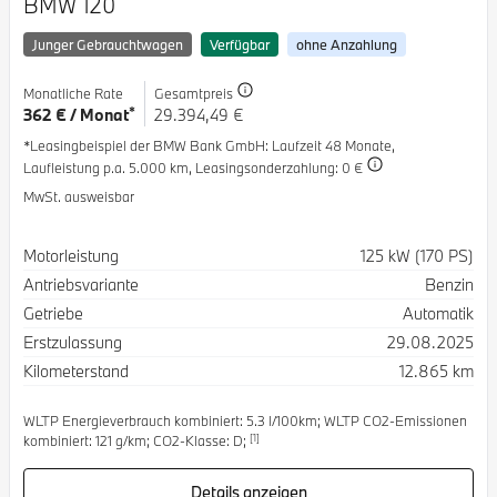
BMW 120
Junger Gebrauchtwagen
Verfügbar
ohne Anzahlung
Monatliche Rate
Gesamtpreis
*
362 € / Monat
29.394,49 €
*Leasingbeispiel der BMW Bank GmbH
: Laufzeit 48 Monate,
Laufleistung p.a. 5.000 km,
Leasingsonderzahlung: 0 €
MwSt. ausweisbar
Spezifikation
Wert
Motorleistung
125 kW (170 PS)
Antriebsvariante
Benzin
Getriebe
Automatik
Erstzulassung
29.08.2025
Kilometerstand
12.865 km
WLTP Energieverbrauch kombiniert: 5.3 l/100km; WLTP CO2-Emissionen
[1]
kombiniert: 121 g/km; CO2-Klasse: D;
Details anzeigen