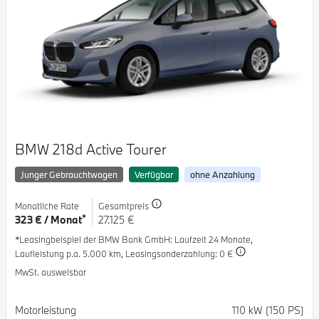
BMW 218d Active Tourer
Junger Gebrauchtwagen
Verfügbar
ohne Anzahlung
Monatliche Rate
Gesamtpreis
*
323 € / Monat
27.125 €
*Leasingbeispiel der BMW Bank GmbH
: Laufzeit 24 Monate,
Laufleistung p.a. 5.000 km,
Leasingsonderzahlung: 0 €
MwSt. ausweisbar
Spezifikation
Wert
Motorleistung
110 kW (150 PS)