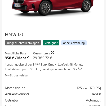
BMW 120
Junger Gebrauchtwagen
Verfügbar
ohne Anzahlung
Monatliche Rate
Gesamtpreis
*
358 € / Monat
29.389,72 €
*Leasingbeispiel der BMW Bank GmbH
: Laufzeit 48 Monate,
Laufleistung p.a. 5.000 km,
Leasingsonderzahlung: 0 €
MwSt. ausweisbar
Spezifikation
Wert
Motorleistung
125 kW (170 PS)
Antriebsvariante
Benzin
Getriebe
Automatik