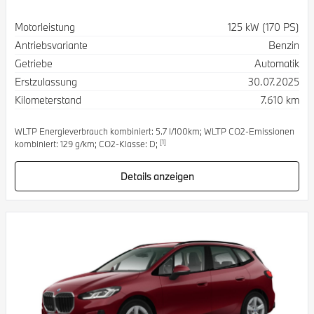
Spezifikation
Wert
Motorleistung
125 kW (170 PS)
Antriebsvariante
Benzin
Getriebe
Automatik
Erstzulassung
30.07.2025
Kilometerstand
7.610 km
WLTP Energieverbrauch kombiniert: 5.7 l/100km; WLTP CO2-Emissionen
[1]
kombiniert: 129 g/km; CO2-Klasse: D;
Details anzeigen