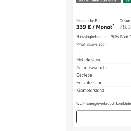
Junger Gebrauchtwagen
Ver
Monatliche Rate
Gesam
*
339 € / Monat
28.9
*Leasingbeispiel der BMW Bank
MwSt. ausweisbar
Spezifikation
Wert
Motorleistung
Antriebsvariante
Getriebe
Erstzulassung
Kilometerstand
WLTP Energieverbrauch kombinier