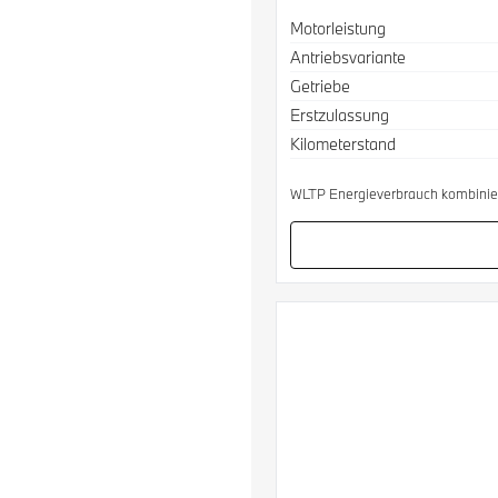
Spezifikation
Wert
Motorleistung
Antriebsvariante
Getriebe
Erstzulassung
Kilometerstand
WLTP Energieverbrauch kombinier