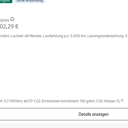
fügbar
ohne Anzahlung
tpreis
02,29 €
 GmbH
: Laufzeit 48 Monate,
Laufleistung p.a. 5.000 km,
Leasingsonderzahlung: 0
[1]
t: 5.7 l/100km; WLTP CO2-Emissionen kombiniert: 130 g/km; CO2-Klasse: D;
Details anzeigen