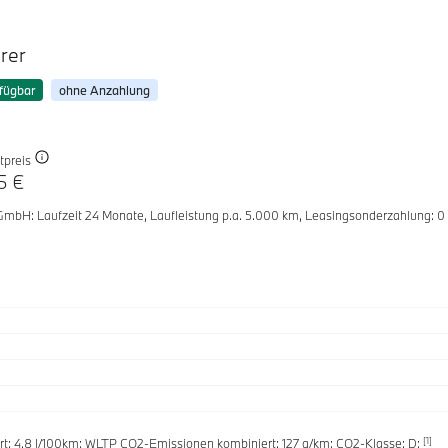
rer
fügbar
ohne Anzahlung
tpreis
5 €
 GmbH
: Laufzeit 24 Monate,
Laufleistung p.a. 5.000 km,
Leasingsonderzahlung: 0
[1]
t: 4.8 l/100km; WLTP CO2-Emissionen kombiniert: 127 g/km; CO2-Klasse: D;