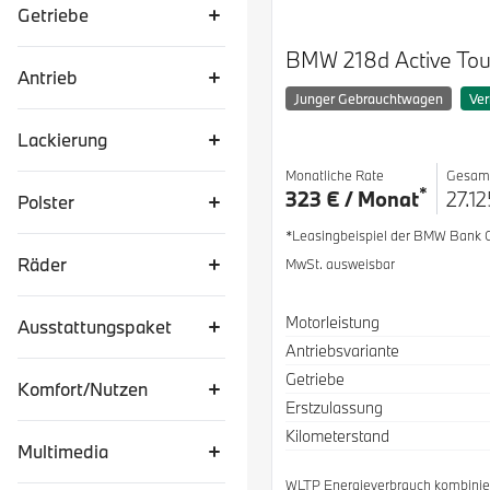
Getriebe
BMW 218d Active Tou
Antrieb
Junger Gebrauchtwagen
Ver
Lackierung
Monatliche Rate
Gesam
*
323 € / Monat
27.12
Polster
*Leasingbeispiel der BMW Bank
Räder
MwSt. ausweisbar
Spezifikation
Wert
Motorleistung
Ausstattungspaket
Antriebsvariante
Getriebe
Komfort/Nutzen
Erstzulassung
Kilometerstand
Multimedia
WLTP Energieverbrauch kombinier