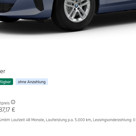
er
fügbar
ohne Anzahlung
tpreis
37,17 €
 GmbH
: Laufzeit 48 Monate,
Laufleistung p.a. 5.000 km,
Leasingsonderzahlung: 0