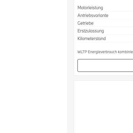
Spezifikation
Wert
Motorleistung
Antriebsvariante
Getriebe
Erstzulassung
Kilometerstand
WLTP Energieverbrauch kombinier