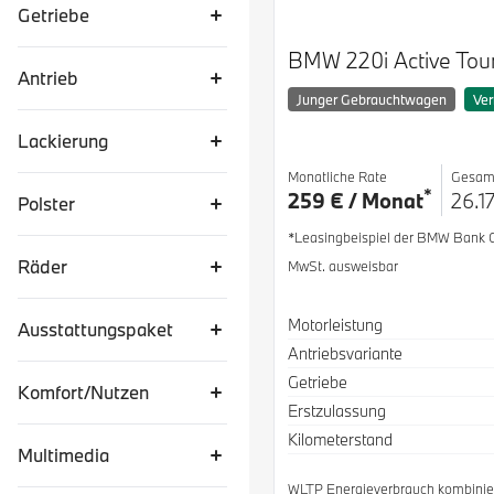
Getriebe
BMW 220i Active Tou
Antrieb
Junger Gebrauchtwagen
Ver
Lackierung
Monatliche Rate
Gesam
*
259 € / Monat
26.1
Polster
*Leasingbeispiel der BMW Bank
Räder
MwSt. ausweisbar
Spezifikation
Wert
Motorleistung
Ausstattungspaket
Antriebsvariante
Getriebe
Komfort/Nutzen
Erstzulassung
Kilometerstand
Multimedia
WLTP Energieverbrauch kombinier