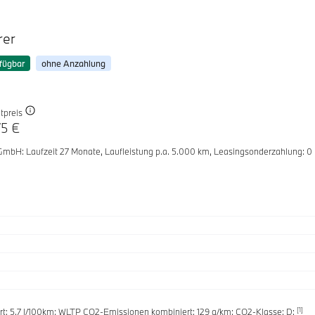
rer
fügbar
ohne Anzahlung
tpreis
75 €
 GmbH
: Laufzeit 27 Monate,
Laufleistung p.a. 5.000 km,
Leasingsonderzahlung: 0
[1]
t: 5.7 l/100km; WLTP CO2-Emissionen kombiniert: 129 g/km; CO2-Klasse: D;