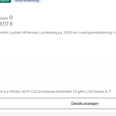
fügbar
ohne Anzahlung
tpreis
37,17 €
 GmbH
: Laufzeit 48 Monate,
Laufleistung p.a. 5.000 km,
Leasingsonderzahlung: 0
[1]
t: 6.2 l/100km; WLTP CO2-Emissionen kombiniert: 141 g/km; CO2-Klasse: E;
Details anzeigen