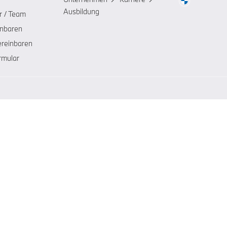
Ausbildung
r / Team
inbaren
ereinbaren
rmular