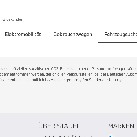
Großkunden
Elektromobilität
Gebrauchtwagen
Fahrzeugsuch
 und den offiziellen spezifischen CO2-Emissionen neuer Personenkraftwagen könne
en' entnommen werden, der an allen Verkaufsstellen, bei der Deutschen Automo
/
unentgeltlich erhältlich ist. Abbildung/en zeigt/en Sonderausstattungen.
ÜBER STADEL
MARKEN
Unternehmen
Karriere