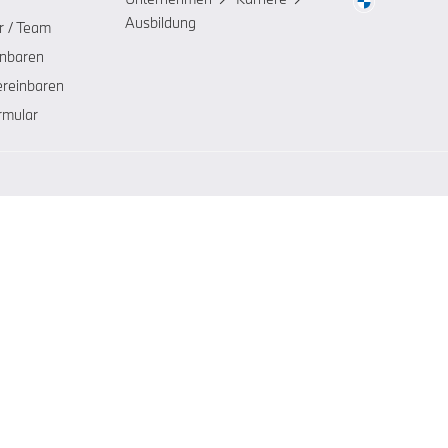
Ausbildung
r / Team
inbaren
ereinbaren
rmular