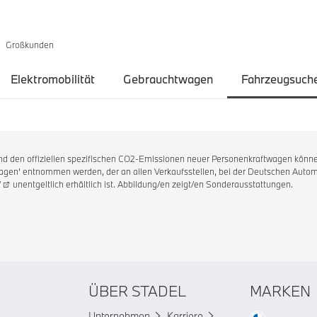
Großkunden
Elektromobilität
Gebrauchtwagen
Fahrzeugsuch
 und den offiziellen spezifischen CO2-Emissionen neuer Personenkraftwagen könne
en' entnommen werden, der an allen Verkaufsstellen, bei der Deutschen Automo
/
unentgeltlich erhältlich ist. Abbildung/en zeigt/en Sonderausstattungen.
ÜBER STADEL
MARKEN
Unternehmen
Karriere