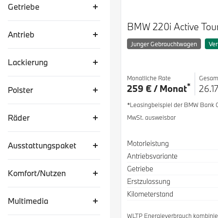
Getriebe
BMW 220i Active Tou
Antrieb
Junger Gebrauchtwagen
Ver
Lackierung
Monatliche Rate
Gesam
*
259 € / Monat
26.1
Polster
*Leasingbeispiel der BMW Bank
Räder
MwSt. ausweisbar
Spezifikation
Wert
Motorleistung
Ausstattungspaket
Antriebsvariante
Getriebe
Komfort/Nutzen
Erstzulassung
Kilometerstand
Multimedia
WLTP Energieverbrauch kombinier