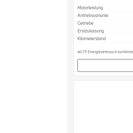
Spezifikation
Wert
Motorleistung
Antriebsvariante
Getriebe
Erstzulassung
Kilometerstand
WLTP Energieverbrauch kombinier