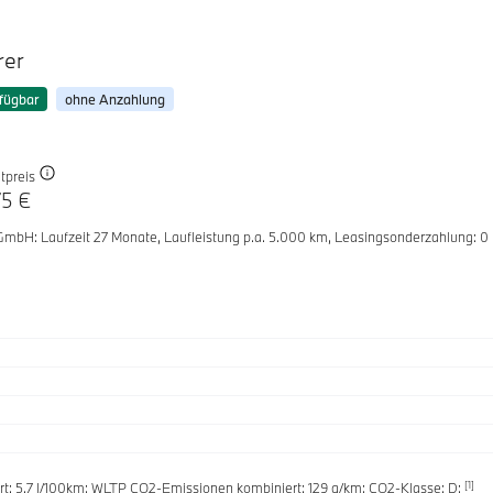
rer
fügbar
ohne Anzahlung
tpreis
75 €
 GmbH
: Laufzeit 27 Monate,
Laufleistung p.a. 5.000 km,
Leasingsonderzahlung: 0
[1]
t: 5.7 l/100km; WLTP CO2-Emissionen kombiniert: 129 g/km; CO2-Klasse: D;