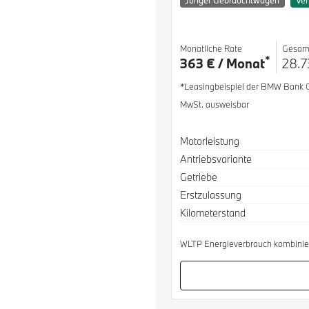
Junger Gebrauchtwagen
Ver
Monatliche Rate
Gesam
*
363 € / Monat
28.7
*Leasingbeispiel der BMW Bank
MwSt. ausweisbar
Spezifikation
Wert
Motorleistung
Antriebsvariante
Getriebe
Erstzulassung
Kilometerstand
WLTP Energieverbrauch kombinier