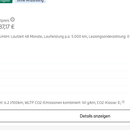
fügbar
ohne Anzahlung
tpreis
37,17 €
 GmbH
: Laufzeit 48 Monate,
Laufleistung p.a. 5.000 km,
Leasingsonderzahlung: 0
[1]
t: 6.2 l/100km; WLTP CO2-Emissionen kombiniert: 141 g/km; CO2-Klasse: E;
Details anzeigen