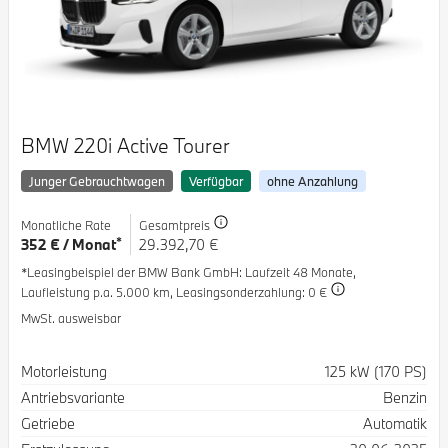
BMW 220i Active Tourer
Junger Gebrauchtwagen
Verfügbar
ohne Anzahlung
Monatliche Rate
Gesamtpreis
*
352 € / Monat
29.392,70 €
*Leasingbeispiel der BMW Bank GmbH
: Laufzeit 48 Monate,
Laufleistung p.a. 5.000 km,
Leasingsonderzahlung: 0 €
MwSt. ausweisbar
Spezifikation
Wert
Motorleistung
125 kW (170 PS)
Antriebsvariante
Benzin
Getriebe
Automatik