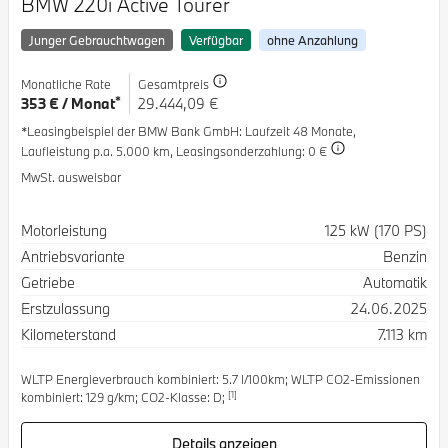
BMW 220i Active Tourer
Junger Gebrauchtwagen
Verfügbar
ohne Anzahlung
Monatliche Rate
Gesamtpreis
*
353 € / Monat
29.444,09 €
*Leasingbeispiel der BMW Bank GmbH
: Laufzeit 48 Monate,
Laufleistung p.a. 5.000 km,
Leasingsonderzahlung: 0 €
MwSt. ausweisbar
Spezifikation
Wert
Motorleistung
125 kW (170 PS)
Antriebsvariante
Benzin
Getriebe
Automatik
Erstzulassung
24.06.2025
Kilometerstand
7.113 km
WLTP Energieverbrauch kombiniert: 5.7 l/100km; WLTP CO2-Emissionen
[1]
kombiniert: 129 g/km; CO2-Klasse: D;
Details anzeigen