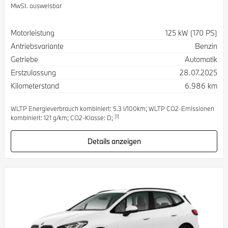
MwSt. ausweisbar
Spezifikation
Wert
Motorleistung
125 kW (170 PS)
Antriebsvariante
Benzin
Getriebe
Automatik
Erstzulassung
28.07.2025
Kilometerstand
6.986 km
WLTP Energieverbrauch kombiniert: 5.3 l/100km; WLTP CO2-Emissionen
[1]
kombiniert: 121 g/km; CO2-Klasse: D;
Details anzeigen