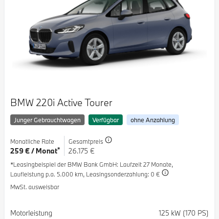
BMW 220i Active Tourer
Junger Gebrauchtwagen
Verfügbar
ohne Anzahlung
Monatliche Rate
Gesamtpreis
*
259 € / Monat
26.175 €
*Leasingbeispiel der BMW Bank GmbH
: Laufzeit 27 Monate,
Laufleistung p.a. 5.000 km,
Leasingsonderzahlung: 0 €
MwSt. ausweisbar
Spezifikation
Wert
Motorleistung
125 kW (170 PS)