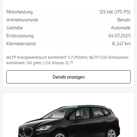
Spezifikation
Wert
Motorleistung
125 kW (170 PS)
Antriebsvariante
Benzin
Getriebe
Automatik
Erstzulassung
04.07.2025
Kilometerstand
8.247 km
WLTP Energieverbrauch kombiniert: 5.7 l/100km; WLTP CO2-Emissionen
[1]
kombiniert: 130 g/km; CO2-Klasse: D;
Details anzeigen