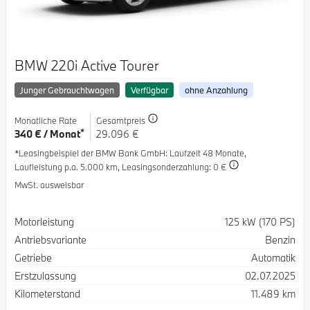
BMW 220i Active Tourer
Junger Gebrauchtwagen
Verfügbar
ohne Anzahlung
Monatliche Rate
Gesamtpreis
*
340 € / Monat
29.096 €
*Leasingbeispiel der BMW Bank GmbH
: Laufzeit 48 Monate,
Laufleistung p.a. 5.000 km,
Leasingsonderzahlung: 0 €
MwSt. ausweisbar
Spezifikation
Wert
Motorleistung
125 kW (170 PS)
Antriebsvariante
Benzin
Getriebe
Automatik
Erstzulassung
02.07.2025
Kilometerstand
11.489 km