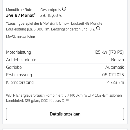
Monatliche Rate
Gesamtpreis
*
346 € / Monat
29.118,63 €
*Leasingbeispiel der BMW Bank GmbH
: Laufzeit 48 Monate,
Laufleistung p.a. 5.000 km,
Leasingsonderzahlung: 0 €
MwSt. ausweisbar
Spezifikation
Wert
Motorleistung
125 kW (170 PS)
Antriebsvariante
Benzin
Getriebe
Automatik
Erstzulassung
08.07.2025
Kilometerstand
4.723 km
WLTP Energieverbrauch kombiniert: 5.7 l/100km; WLTP CO2-Emissionen
[1]
kombiniert: 129 g/km; CO2-Klasse: D;
Details anzeigen