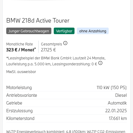
BMW 218d Active Tourer
Junger Gebrauchtwagen
Verfügbar
ohne Anzahlung
Monatliche Rate
Gesamtpreis
*
323 € / Monat
27.125 €
*Leasingbeispiel der BMW Bank GmbH
: Laufzeit 24 Monate,
Laufleistung p.a. 5.000 km,
Leasingsonderzahlung: 0 €
MwSt. ausweisbar
Spezifikation
Wert
Motorleistung
110 kW (150 PS)
Antriebsvariante
Diesel
Getriebe
Automatik
Erstzulassung
22.01.2025
Kilometerstand
17.661 km
WLTP Energieverbrauch kombiniert: 4.8 l/100km; WLTP CO2-Emissionen