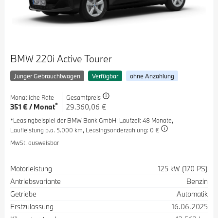
BMW 220i Active Tourer
Junger Gebrauchtwagen
Verfügbar
ohne Anzahlung
Monatliche Rate
Gesamtpreis
*
351 € / Monat
29.360,06 €
*Leasingbeispiel der BMW Bank GmbH
: Laufzeit 48 Monate,
Laufleistung p.a. 5.000 km,
Leasingsonderzahlung: 0 €
MwSt. ausweisbar
Spezifikation
Wert
Motorleistung
125 kW (170 PS)
Antriebsvariante
Benzin
Getriebe
Automatik
Erstzulassung
16.06.2025