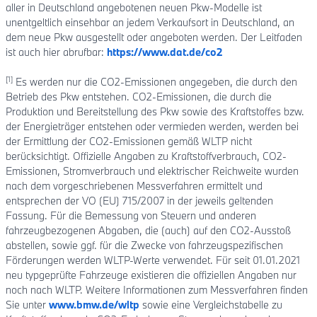
aller in Deutschland angebotenen neuen Pkw-Modelle ist
unentgeltlich einsehbar an jedem Verkaufsort in Deutschland, an
dem neue Pkw ausgestellt oder angeboten werden. Der Leitfaden
ist auch hier abrufbar:
https://www.dat.de/co2
[1]
Es werden nur die CO2-Emissionen angegeben, die durch den
Betrieb des Pkw entstehen. CO2-Emissionen, die durch die
Produktion und Bereitstellung des Pkw sowie des Kraftstoffes bzw.
der Energieträger entstehen oder vermieden werden, werden bei
der Ermittlung der CO2-Emissionen gemäß WLTP nicht
berücksichtigt. Offizielle Angaben zu Kraftstoffverbrauch, CO2-
Emissionen, Stromverbrauch und elektrischer Reichweite wurden
nach dem vorgeschriebenen Messverfahren ermittelt und
entsprechen der VO (EU) 715/2007 in der jeweils geltenden
Fassung. Für die Bemessung von Steuern und anderen
fahrzeugbezogenen Abgaben, die (auch) auf den CO2-Ausstoß
abstellen, sowie ggf. für die Zwecke von fahrzeugspezifischen
Förderungen werden WLTP-Werte verwendet. Für seit 01.01.2021
neu typgeprüfte Fahrzeuge existieren die offiziellen Angaben nur
noch nach WLTP. Weitere Informationen zum Messverfahren finden
Sie unter
www.bmw.de/wltp
sowie eine Vergleichstabelle zu