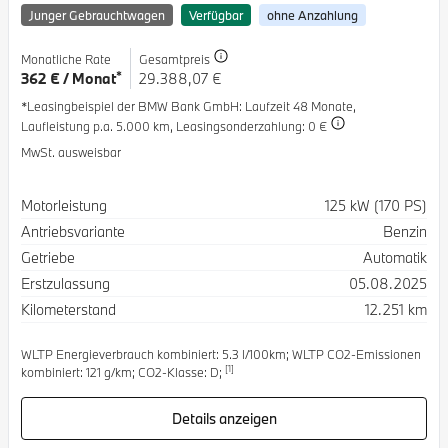
Junger Gebrauchtwagen
Verfügbar
ohne Anzahlung
Monatliche Rate
Gesamtpreis
*
362 € / Monat
29.388,07 €
*Leasingbeispiel der BMW Bank GmbH
: Laufzeit 48 Monate,
Laufleistung p.a. 5.000 km,
Leasingsonderzahlung: 0 €
MwSt. ausweisbar
Spezifikation
Wert
Motorleistung
125 kW (170 PS)
Antriebsvariante
Benzin
Getriebe
Automatik
Erstzulassung
05.08.2025
Kilometerstand
12.251 km
WLTP Energieverbrauch kombiniert: 5.3 l/100km; WLTP CO2-Emissionen
[1]
kombiniert: 121 g/km; CO2-Klasse: D;
Details anzeigen