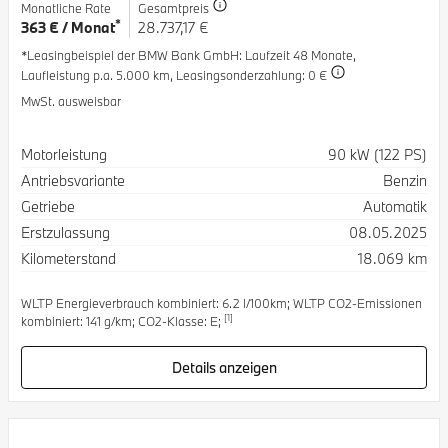
Monatliche Rate
Gesamtpreis
*
363 € / Monat
28.737,17 €
*Leasingbeispiel der BMW Bank GmbH
: Laufzeit 48 Monate,
Laufleistung p.a. 5.000 km,
Leasingsonderzahlung: 0 €
MwSt. ausweisbar
Spezifikation
Wert
Motorleistung
90 kW (122 PS)
Antriebsvariante
Benzin
Getriebe
Automatik
Erstzulassung
08.05.2025
Kilometerstand
18.069 km
WLTP Energieverbrauch kombiniert: 6.2 l/100km; WLTP CO2-Emissionen
[1]
kombiniert: 141 g/km; CO2-Klasse: E;
Details anzeigen