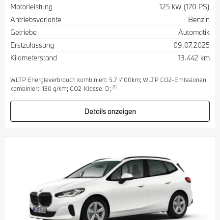
Spezifikation
Wert
Motorleistung
125 kW (170 PS)
Antriebsvariante
Benzin
Getriebe
Automatik
Erstzulassung
09.07.2025
Kilometerstand
13.442 km
WLTP Energieverbrauch kombiniert: 5.7 l/100km; WLTP CO2-Emissionen
[1]
kombiniert: 130 g/km; CO2-Klasse: D;
Details anzeigen