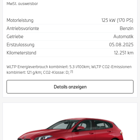
MwSt. ausweisbar
Spezifikation
Wert
Motorleistung
125 kW (170 PS)
Antriebsvariante
Benzin
Getriebe
Automatik
Erstzulassung
05.08.2025
Kilometerstand
12.251 km
WLTP Energieverbrauch kombiniert: 5.3 l/100km; WLTP CO2-Emissionen
[1]
kombiniert: 121 g/km; CO2-Klasse: D;
Details anzeigen