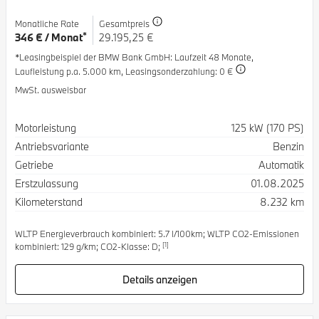
Monatliche Rate
Gesamtpreis
*
346 € / Monat
29.195,25 €
*Leasingbeispiel der BMW Bank GmbH
: Laufzeit 48 Monate,
Laufleistung p.a. 5.000 km,
Leasingsonderzahlung: 0 €
MwSt. ausweisbar
Spezifikation
Wert
Motorleistung
125 kW (170 PS)
Antriebsvariante
Benzin
Getriebe
Automatik
Erstzulassung
01.08.2025
Kilometerstand
8.232 km
WLTP Energieverbrauch kombiniert: 5.7 l/100km; WLTP CO2-Emissionen
[1]
kombiniert: 129 g/km; CO2-Klasse: D;
Details anzeigen