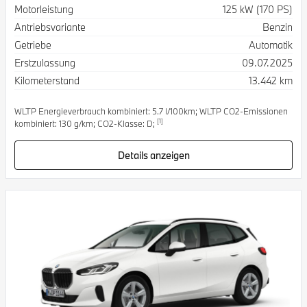
Spezifikation
Wert
Motorleistung
125 kW (170 PS)
Antriebsvariante
Benzin
Getriebe
Automatik
Erstzulassung
09.07.2025
Kilometerstand
13.442 km
WLTP Energieverbrauch kombiniert: 5.7 l/100km; WLTP CO2-Emissionen
[1]
kombiniert: 130 g/km; CO2-Klasse: D;
Details anzeigen