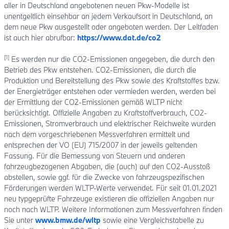
aller in Deutschland angebotenen neuen Pkw-Modelle ist
unentgeltlich einsehbar an jedem Verkaufsort in Deutschland, an
dem neue Pkw ausgestellt oder angeboten werden. Der Leitfaden
ist auch hier abrufbar:
https://www.dat.de/co2
[1]
Es werden nur die CO2-Emissionen angegeben, die durch den
Betrieb des Pkw entstehen. CO2-Emissionen, die durch die
Produktion und Bereitstellung des Pkw sowie des Kraftstoffes bzw.
der Energieträger entstehen oder vermieden werden, werden bei
der Ermittlung der CO2-Emissionen gemäß WLTP nicht
berücksichtigt. Offizielle Angaben zu Kraftstoffverbrauch, CO2-
Emissionen, Stromverbrauch und elektrischer Reichweite wurden
nach dem vorgeschriebenen Messverfahren ermittelt und
entsprechen der VO (EU) 715/2007 in der jeweils geltenden
Fassung. Für die Bemessung von Steuern und anderen
fahrzeugbezogenen Abgaben, die (auch) auf den CO2-Ausstoß
abstellen, sowie ggf. für die Zwecke von fahrzeugspezifischen
Förderungen werden WLTP-Werte verwendet. Für seit 01.01.2021
neu typgeprüfte Fahrzeuge existieren die offiziellen Angaben nur
noch nach WLTP. Weitere Informationen zum Messverfahren finden
Sie unter
www.bmw.de/wltp
sowie eine Vergleichstabelle zu