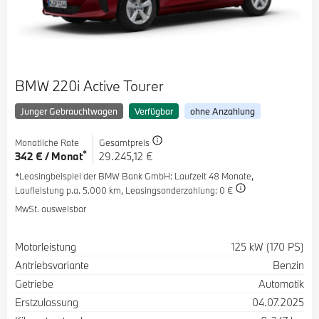
BMW 220i Active Tourer
Junger Gebrauchtwagen
Verfügbar
ohne Anzahlung
Monatliche Rate
Gesamtpreis
*
342 € / Monat
29.245,12 €
*Leasingbeispiel der BMW Bank GmbH
: Laufzeit 48 Monate,
Laufleistung p.a. 5.000 km,
Leasingsonderzahlung: 0 €
MwSt. ausweisbar
Spezifikation
Wert
Motorleistung
125 kW (170 PS)
Antriebsvariante
Benzin
Getriebe
Automatik
Erstzulassung
04.07.2025