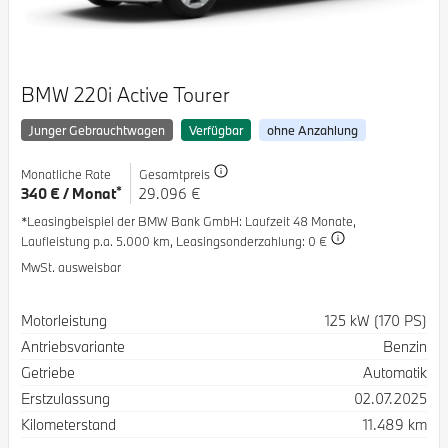
BMW 220i Active Tourer
Junger Gebrauchtwagen
Verfügbar
ohne Anzahlung
Monatliche Rate
Gesamtpreis
*
340 € / Monat
29.096 €
*Leasingbeispiel der BMW Bank GmbH
: Laufzeit 48 Monate,
Laufleistung p.a. 5.000 km,
Leasingsonderzahlung: 0 €
MwSt. ausweisbar
Spezifikation
Wert
Motorleistung
125 kW (170 PS)
Antriebsvariante
Benzin
Getriebe
Automatik
Erstzulassung
02.07.2025
Kilometerstand
11.489 km