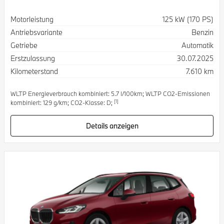
Spezifikation
Wert
Motorleistung
125 kW (170 PS)
Antriebsvariante
Benzin
Getriebe
Automatik
Erstzulassung
30.07.2025
Kilometerstand
7.610 km
WLTP Energieverbrauch kombiniert: 5.7 l/100km; WLTP CO2-Emissionen
[1]
kombiniert: 129 g/km; CO2-Klasse: D;
Details anzeigen