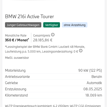
BMW 216i Active Tourer
Junger Gebrauchtwagen
Verfügbar
ohne Anzahlung
Monatliche Rate
Gesamtpreis
*
350 € / Monat
28.185,86 €
*Leasingbeispiel der BMW Bank GmbH
: Laufzeit 48 Monate,
Laufleistung p.a. 5.000 km,
Leasingsonderzahlung: 0 €
MwSt. ausweisbar
Spezifikation
Wert
Motorleistung
90 kW (122 PS)
Antriebsvariante
Benzin
Getriebe
Automatik
Erstzulassung
08.05.2025
Kilometerstand
18.069 km
WLTP Energieverbrauch kombiniert: 6.2 l/100km; WLTP CO2-Emissionen