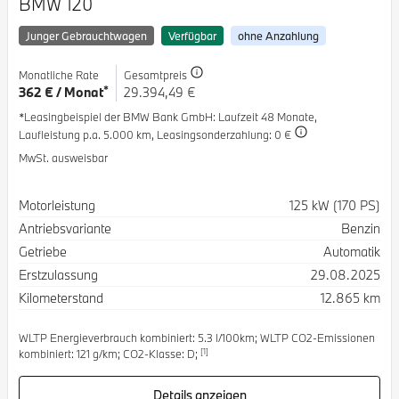
BMW 120
Junger Gebrauchtwagen
Verfügbar
ohne Anzahlung
Monatliche Rate
Gesamtpreis
*
362 € / Monat
29.394,49 €
*Leasingbeispiel der BMW Bank GmbH
: Laufzeit 48 Monate,
Laufleistung p.a. 5.000 km,
Leasingsonderzahlung: 0 €
MwSt. ausweisbar
Spezifikation
Wert
Motorleistung
125 kW (170 PS)
Antriebsvariante
Benzin
Getriebe
Automatik
Erstzulassung
29.08.2025
Kilometerstand
12.865 km
WLTP Energieverbrauch kombiniert: 5.3 l/100km; WLTP CO2-Emissionen
[1]
kombiniert: 121 g/km; CO2-Klasse: D;
Details anzeigen