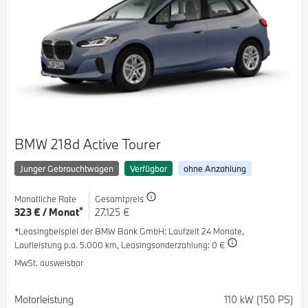
BMW 218d Active Tourer
Junger Gebrauchtwagen
Verfügbar
ohne Anzahlung
Monatliche Rate
Gesamtpreis
*
323 € / Monat
27.125 €
*Leasingbeispiel der BMW Bank GmbH
: Laufzeit 24 Monate,
Laufleistung p.a. 5.000 km,
Leasingsonderzahlung: 0 €
MwSt. ausweisbar
Spezifikation
Wert
Motorleistung
110 kW (150 PS)