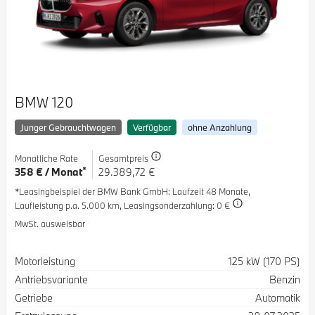
BMW 120
Junger Gebrauchtwagen
Verfügbar
ohne Anzahlung
Monatliche Rate
Gesamtpreis
*
358 € / Monat
29.389,72 €
*Leasingbeispiel der BMW Bank GmbH
: Laufzeit 48 Monate,
Laufleistung p.a. 5.000 km,
Leasingsonderzahlung: 0 €
MwSt. ausweisbar
Spezifikation
Wert
Motorleistung
125 kW (170 PS)
Antriebsvariante
Benzin
Getriebe
Automatik