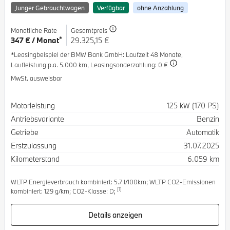
Junger Gebrauchtwagen
Verfügbar
ohne Anzahlung
Monatliche Rate
Gesamtpreis
*
347 € / Monat
29.325,15 €
*Leasingbeispiel der BMW Bank GmbH
: Laufzeit 48 Monate,
Laufleistung p.a. 5.000 km,
Leasingsonderzahlung: 0 €
MwSt. ausweisbar
Spezifikation
Wert
Motorleistung
125 kW (170 PS)
Antriebsvariante
Benzin
Getriebe
Automatik
Erstzulassung
31.07.2025
Kilometerstand
6.059 km
WLTP Energieverbrauch kombiniert: 5.7 l/100km; WLTP CO2-Emissionen
[1]
kombiniert: 129 g/km; CO2-Klasse: D;
Details anzeigen