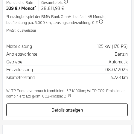
Monatliche Rate
Gesamtpreis
*
339 € / Monat
28.811,93 €
*Leasingbeispiel der BMW Bank GmbH
: Laufzeit 48 Monate,
Laufleistung p.a. 5.000 km,
Leasingsonderzahlung: 0 €
MwSt. ausweisbar
Spezifikation
Wert
Motorleistung
125 kW (170 PS)
Antriebsvariante
Benzin
Getriebe
Automatik
Erstzulassung
08.07.2025
Kilometerstand
4.723 km
WLTP Energieverbrauch kombiniert: 5.7 l/100km; WLTP CO2-Emissionen
[1]
kombiniert: 129 g/km; CO2-Klasse: D;
Details anzeigen