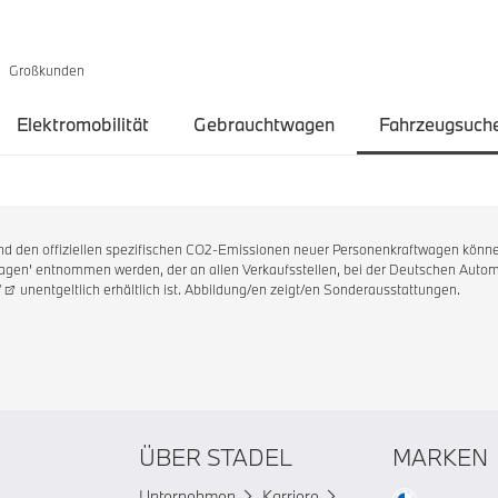
Großkunden
Elektromobilität
Gebrauchtwagen
Fahrzeugsuch
 und den offiziellen spezifischen CO2-Emissionen neuer Personenkraftwagen könne
en' entnommen werden, der an allen Verkaufsstellen, bei der Deutschen Automo
/
unentgeltlich erhältlich ist. Abbildung/en zeigt/en Sonderausstattungen.
ÜBER STADEL
MARKEN
Unternehmen
Karriere