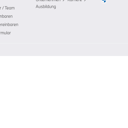
Ausbildung
r / Team
inbaren
ereinbaren
rmular