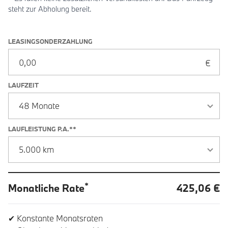
steht zur Abholung bereit.
Leasingoptionen: Sonderzahlung und Laufzeit
LEASINGSONDERZAHLUNG
LAUFZEIT
LAUFLEISTUNG P.A.**
*
Monatliche Rate
425,06 €
✔ Konstante Monatsraten