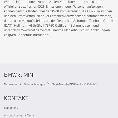
Weitere Informationen zum offiziellen Kraftstoffverbrauch und den
offiziellen spezifischen CO2-Emissionen neuer Personenkraftwagen
können dem 'Leitfaden über den Kraftstoffverbrauch, die CO2-Emissionen
und den Stromverbrauch neuer Personenkraftwagen' entnommen werden,
der an allen Verkaufsstellen, bei der Deutschen Automobil Treuhand GmbH
(DAT), Hellmuth-Hirth-Str. 1, 73760 Ostfildern-Scharnhausen, und
unter
https://www.dat.de/co2/
unentgeltlich erhältlich ist. Abbildung/en
zeigt/en Sonderausstattungen.
BMW & MINI
Neuwagen
Gebrauchtwagen
BMW-Modelle
MINI
Service & Zubehör
KONTAKT
Standorte
Ansprechpartner / Team