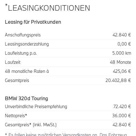
*
LEASINGKONDITIONEN
Leasing für Privatkunden
Spezifikation
Wert
Anschaffungspreis
42.840 €
Leasingsonderzahlung
0,00 €
Laufleistung p.a.
5.000 km
Laufzeit
48 Monate
48 monatliche Raten à
425,06 €
Gesamtpreis
20.402,88 €
BMW 320d Touring
Beschreibung
Betrag
Unverbindliche Preisempfehlung
72.420 €
Nettopreis*
36.000 €
Gesamtpreis* (inkl. MwSt.)
42.840 €
* Es fallen keine zusätzlichen Versandkosten an. Das Fahrzeug