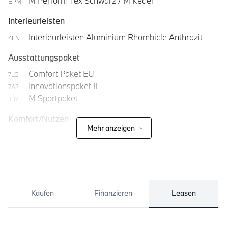
M Perform Tex Schwarz / M Keder
EPMI
Interieurleisten
Interieurleisten Aluminium Rhombicle Anthrazit
4LN
Ausstattungspaket
Comfort Paket EU
7LG
Innovationspaket II
7A2
M Sportpaket
337
Komfort/Nutzen
Mehr anzeigen
Ablagenpaket
493
Kaufen
Finanzieren
Leasen