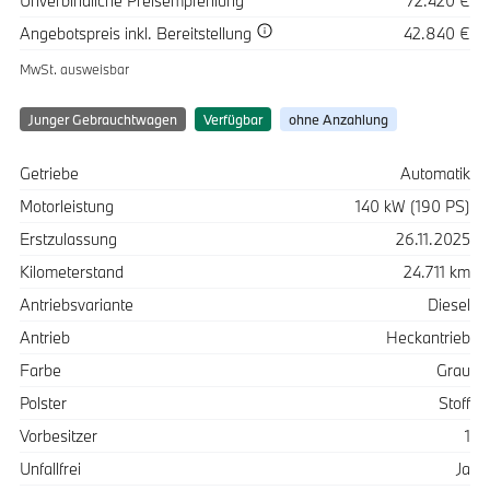
Unverbindliche Preisempfehlung
72.420 €
Spezifikation
Wert
Angebotspreis
inkl. Bereitstellung
42.840 €
MwSt. ausweisbar
Junger Gebrauchtwagen
Verfügbar
ohne Anzahlung
Spezifikation
Wert
Getriebe
Automatik
Motorleistung
140 kW (190 PS)
Erstzulassung
26.11.2025
Kilometerstand
24.711 km
Antriebsvariante
Diesel
Antrieb
Heckantrieb
Farbe
Grau
Polster
Stoff
Vorbesitzer
1
Unfallfrei
Ja