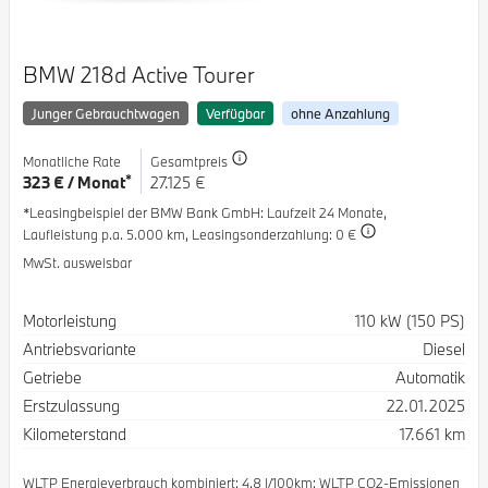
BMW 218d Active Tourer
Junger Gebrauchtwagen
Verfügbar
ohne Anzahlung
Monatliche Rate
Gesamtpreis
*
323 € / Monat
27.125 €
*Leasingbeispiel der BMW Bank GmbH
: Laufzeit 24 Monate,
Laufleistung p.a. 5.000 km,
Leasingsonderzahlung: 0 €
MwSt. ausweisbar
Spezifikation
Wert
Motorleistung
110 kW (150 PS)
Antriebsvariante
Diesel
Getriebe
Automatik
Erstzulassung
22.01.2025
Kilometerstand
17.661 km
WLTP Energieverbrauch kombiniert: 4.8 l/100km; WLTP CO2-Emissionen