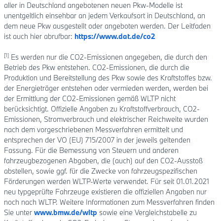
aller in Deutschland angebotenen neuen Pkw-Modelle ist
unentgeltlich einsehbar an jedem Verkaufsort in Deutschland, an
dem neue Pkw ausgestellt oder angeboten werden. Der Leitfaden
ist auch hier abrufbar:
https://www.dat.de/co2
[1]
Es werden nur die CO2-Emissionen angegeben, die durch den
Betrieb des Pkw entstehen. CO2-Emissionen, die durch die
Produktion und Bereitstellung des Pkw sowie des Kraftstoffes bzw.
der Energieträger entstehen oder vermieden werden, werden bei
der Ermittlung der CO2-Emissionen gemäß WLTP nicht
berücksichtigt. Offizielle Angaben zu Kraftstoffverbrauch, CO2-
Emissionen, Stromverbrauch und elektrischer Reichweite wurden
nach dem vorgeschriebenen Messverfahren ermittelt und
entsprechen der VO (EU) 715/2007 in der jeweils geltenden
Fassung. Für die Bemessung von Steuern und anderen
fahrzeugbezogenen Abgaben, die (auch) auf den CO2-Ausstoß
abstellen, sowie ggf. für die Zwecke von fahrzeugspezifischen
Förderungen werden WLTP-Werte verwendet. Für seit 01.01.2021
neu typgeprüfte Fahrzeuge existieren die offiziellen Angaben nur
noch nach WLTP. Weitere Informationen zum Messverfahren finden
Sie unter
www.bmw.de/wltp
sowie eine Vergleichstabelle zu