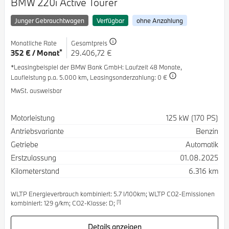
BMW 220i Active Tourer
Junger Gebrauchtwagen
Verfügbar
ohne Anzahlung
Monatliche Rate
Gesamtpreis
*
352 € / Monat
29.406,72 €
*Leasingbeispiel der BMW Bank GmbH
: Laufzeit 48 Monate,
Laufleistung p.a. 5.000 km,
Leasingsonderzahlung: 0 €
MwSt. ausweisbar
Spezifikation
Wert
Motorleistung
125 kW (170 PS)
Antriebsvariante
Benzin
Getriebe
Automatik
Erstzulassung
01.08.2025
Kilometerstand
6.316 km
WLTP Energieverbrauch kombiniert: 5.7 l/100km; WLTP CO2-Emissionen
[1]
kombiniert: 129 g/km; CO2-Klasse: D;
Details anzeigen