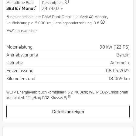
Monatliche Rate
Gesamtpreis
*
363 € / Monat
28.737,17 €
*Leasingbeispiel der BMW Bank GmbH
: Laufzeit 48 Monate,
Laufleistung p.a. 5.000 km,
Leasingsonderzahlung: 0 €
MwSt. ausweisbar
Spezifikation
Wert
Motorleistung
90 kW (122 PS)
Antriebsvariante
Benzin
Getriebe
Automatik
Erstzulassung
08.05.2025
Kilometerstand
18.069 km
WLTP Energieverbrauch kombiniert: 6.2 l/100km; WLTP CO2-Emissionen
[1]
kombiniert: 141 g/km; CO2-Klasse: E;
Details anzeigen