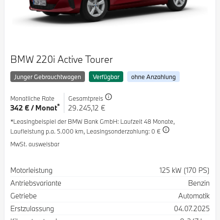
BMW 220i Active Tourer
Junger Gebrauchtwagen
Verfügbar
ohne Anzahlung
Monatliche Rate
Gesamtpreis
*
342 € / Monat
29.245,12 €
*Leasingbeispiel der BMW Bank GmbH
: Laufzeit 48 Monate,
Laufleistung p.a. 5.000 km,
Leasingsonderzahlung: 0 €
MwSt. ausweisbar
Spezifikation
Wert
Motorleistung
125 kW (170 PS)
Antriebsvariante
Benzin
Getriebe
Automatik
Erstzulassung
04.07.2025