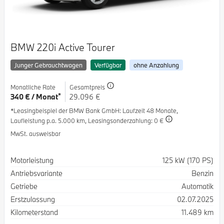
BMW 220i Active Tourer
Junger Gebrauchtwagen
Verfügbar
ohne Anzahlung
Monatliche Rate
Gesamtpreis
*
340 € / Monat
29.096 €
*Leasingbeispiel der BMW Bank GmbH
: Laufzeit 48 Monate,
Laufleistung p.a. 5.000 km,
Leasingsonderzahlung: 0 €
MwSt. ausweisbar
Spezifikation
Wert
Motorleistung
125 kW (170 PS)
Antriebsvariante
Benzin
Getriebe
Automatik
Erstzulassung
02.07.2025
Kilometerstand
11.489 km