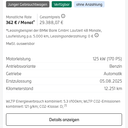
Junger Gebrauchtwagen
Verfügbar
ohne Anzahlung
Monatliche Rate
Gesamtpreis
*
362 € / Monat
29.388,07 €
*Leasingbeispiel der BMW Bank GmbH
: Laufzeit 48 Monate,
Laufleistung p.a. 5.000 km,
Leasingsonderzahlung: 0 €
MwSt. ausweisbar
Spezifikation
Wert
Motorleistung
125 kW (170 PS)
Antriebsvariante
Benzin
Getriebe
Automatik
Erstzulassung
05.08.2025
Kilometerstand
12.251 km
WLTP Energieverbrauch kombiniert: 5.3 l/100km; WLTP CO2-Emissionen
[1]
kombiniert: 121 g/km; CO2-Klasse: D;
Details anzeigen