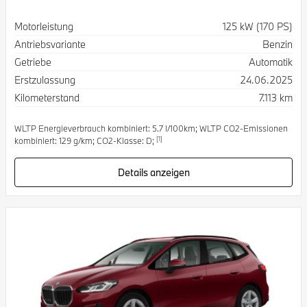
Spezifikation
Wert
Motorleistung
125 kW (170 PS)
Antriebsvariante
Benzin
Getriebe
Automatik
Erstzulassung
24.06.2025
Kilometerstand
7.113 km
WLTP Energieverbrauch kombiniert: 5.7 l/100km; WLTP CO2-Emissionen
[1]
kombiniert: 129 g/km; CO2-Klasse: D;
Details anzeigen