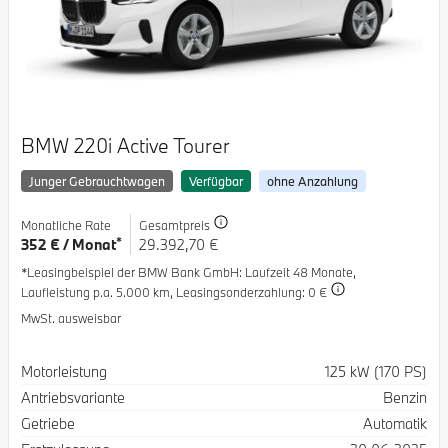
BMW 220i Active Tourer
Junger Gebrauchtwagen
Verfügbar
ohne Anzahlung
Monatliche Rate
Gesamtpreis
*
352 € / Monat
29.392,70 €
*Leasingbeispiel der BMW Bank GmbH
: Laufzeit 48 Monate,
Laufleistung p.a. 5.000 km,
Leasingsonderzahlung: 0 €
MwSt. ausweisbar
Spezifikation
Wert
Motorleistung
125 kW (170 PS)
Antriebsvariante
Benzin
Getriebe
Automatik