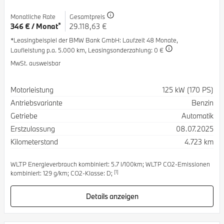
Monatliche Rate
Gesamtpreis
*
346 € / Monat
29.118,63 €
*Leasingbeispiel der BMW Bank GmbH
: Laufzeit 48 Monate,
Laufleistung p.a. 5.000 km,
Leasingsonderzahlung: 0 €
MwSt. ausweisbar
Spezifikation
Wert
Motorleistung
125 kW (170 PS)
Antriebsvariante
Benzin
Getriebe
Automatik
Erstzulassung
08.07.2025
Kilometerstand
4.723 km
WLTP Energieverbrauch kombiniert: 5.7 l/100km; WLTP CO2-Emissionen
[1]
kombiniert: 129 g/km; CO2-Klasse: D;
Details anzeigen