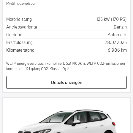
MwSt. ausweisbar
Spezifikation
Wert
Motorleistung
125 kW (170 PS)
Antriebsvariante
Benzin
Getriebe
Automatik
Erstzulassung
28.07.2025
Kilometerstand
6.986 km
WLTP Energieverbrauch kombiniert: 5.3 l/100km; WLTP CO2-Emissionen
[1]
kombiniert: 121 g/km; CO2-Klasse: D;
Details anzeigen