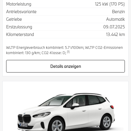
Spezifikation
Wert
Motorleistung
125 kW (170 PS)
Antriebsvariante
Benzin
Getriebe
Automatik
Erstzulassung
09.07.2025
Kilometerstand
13.442 km
WLTP Energieverbrauch kombiniert: 5.7 l/100km; WLTP CO2-Emissionen
[1]
kombiniert: 130 g/km; CO2-Klasse: D;
Details anzeigen