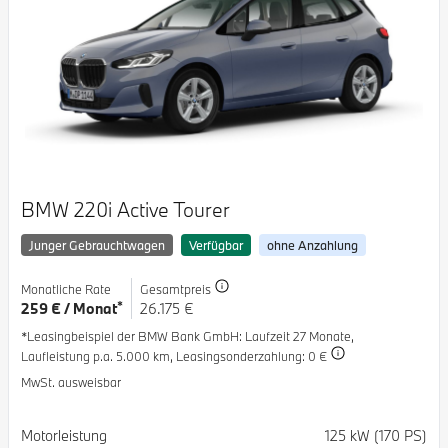
BMW 220i Active Tourer
Junger Gebrauchtwagen
Verfügbar
ohne Anzahlung
Monatliche Rate
Gesamtpreis
*
259 € / Monat
26.175 €
*Leasingbeispiel der BMW Bank GmbH
: Laufzeit 27 Monate,
Laufleistung p.a. 5.000 km,
Leasingsonderzahlung: 0 €
MwSt. ausweisbar
Spezifikation
Wert
Motorleistung
125 kW (170 PS)