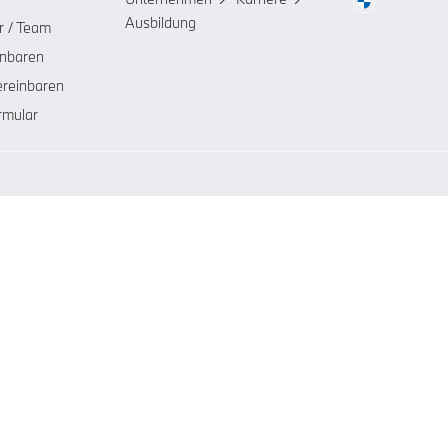
Ausbildung
r / Team
inbaren
ereinbaren
rmular