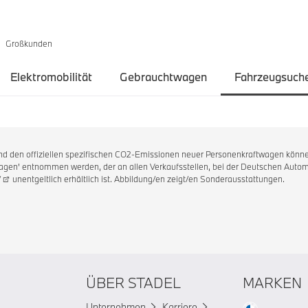
Großkunden
Elektromobilität
Gebrauchtwagen
Fahrzeugsuch
 und den offiziellen spezifischen CO2-Emissionen neuer Personenkraftwagen könne
en' entnommen werden, der an allen Verkaufsstellen, bei der Deutschen Automo
/
unentgeltlich erhältlich ist. Abbildung/en zeigt/en Sonderausstattungen.
ÜBER STADEL
MARKEN
Unternehmen
Karriere