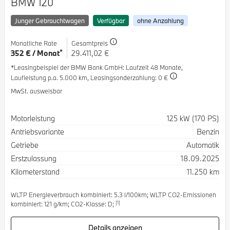
BMW 120
Junger Gebrauchtwagen
Verfügbar
ohne Anzahlung
Monatliche Rate
Gesamtpreis
*
352 € / Monat
29.411,02 €
*Leasingbeispiel der BMW Bank GmbH
: Laufzeit 48 Monate,
Laufleistung p.a. 5.000 km,
Leasingsonderzahlung: 0 €
MwSt. ausweisbar
Spezifikation
Wert
Motorleistung
125 kW (170 PS)
Antriebsvariante
Benzin
Getriebe
Automatik
Erstzulassung
18.09.2025
Kilometerstand
11.250 km
WLTP Energieverbrauch kombiniert: 5.3 l/100km; WLTP CO2-Emissionen
[1]
kombiniert: 121 g/km; CO2-Klasse: D;
Details anzeigen