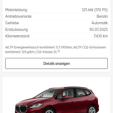
Spezifikation
Wert
Motorleistung
125 kW (170 PS)
Antriebsvariante
Benzin
Getriebe
Automatik
Erstzulassung
30.07.2025
Kilometerstand
7.610 km
WLTP Energieverbrauch kombiniert: 5.7 l/100km; WLTP CO2-Emissionen
[1]
kombiniert: 129 g/km; CO2-Klasse: D;
Details anzeigen