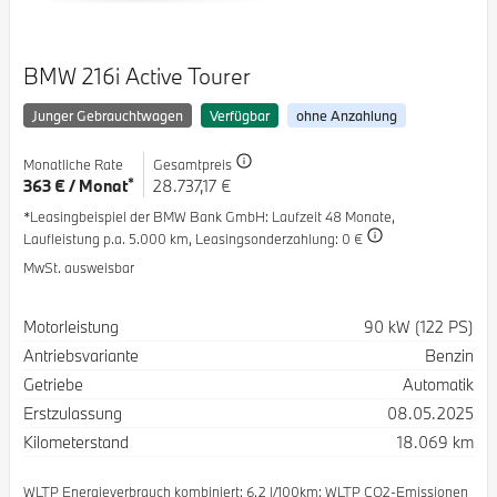
BMW 216i Active Tourer
Junger Gebrauchtwagen
Verfügbar
ohne Anzahlung
Monatliche Rate
Gesamtpreis
*
363 € / Monat
28.737,17 €
*Leasingbeispiel der BMW Bank GmbH
: Laufzeit 48 Monate,
Laufleistung p.a. 5.000 km,
Leasingsonderzahlung: 0 €
MwSt. ausweisbar
Spezifikation
Wert
Motorleistung
90 kW (122 PS)
Antriebsvariante
Benzin
Getriebe
Automatik
Erstzulassung
08.05.2025
Kilometerstand
18.069 km
WLTP Energieverbrauch kombiniert: 6.2 l/100km; WLTP CO2-Emissionen