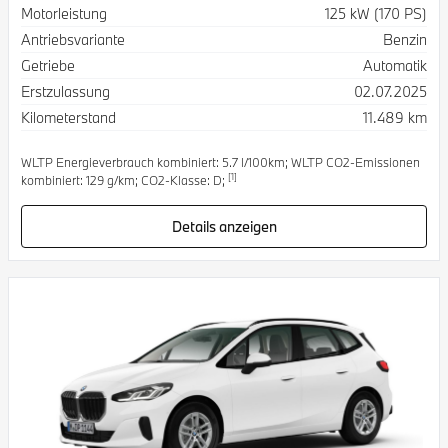
Spezifikation
Wert
Motorleistung
125 kW (170 PS)
Antriebsvariante
Benzin
Getriebe
Automatik
Erstzulassung
02.07.2025
Kilometerstand
11.489 km
WLTP Energieverbrauch kombiniert: 5.7 l/100km; WLTP CO2-Emissionen
[1]
kombiniert: 129 g/km; CO2-Klasse: D;
Details anzeigen