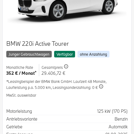
BMW 220i Active Tourer
Junger Gebrauchtwagen
Verfügbar
ohne Anzahlung
Monatliche Rate
Gesamtpreis
*
352 € / Monat
29.406,72 €
*Leasingbeispiel der BMW Bank GmbH
: Laufzeit 48 Monate,
Laufleistung p.a. 5.000 km,
Leasingsonderzahlung: 0 €
MwSt. ausweisbar
Spezifikation
Wert
Motorleistung
125 kW (170 PS)
Antriebsvariante
Benzin
Getriebe
Automatik