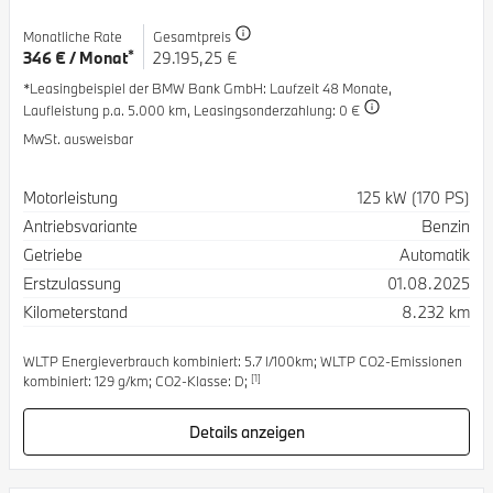
Monatliche Rate
Gesamtpreis
*
346 € / Monat
29.195,25 €
*Leasingbeispiel der BMW Bank GmbH
: Laufzeit 48 Monate,
Laufleistung p.a. 5.000 km,
Leasingsonderzahlung: 0 €
MwSt. ausweisbar
Spezifikation
Wert
Motorleistung
125 kW (170 PS)
Antriebsvariante
Benzin
Getriebe
Automatik
Erstzulassung
01.08.2025
Kilometerstand
8.232 km
WLTP Energieverbrauch kombiniert: 5.7 l/100km; WLTP CO2-Emissionen
[1]
kombiniert: 129 g/km; CO2-Klasse: D;
Details anzeigen