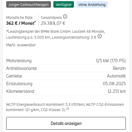
Junger Gebrauchtwagen
Verfügbar
ohne Anzahlung
Monatliche Rate
Gesamtpreis
*
362 € / Monat
29.388,07 €
*Leasingbeispiel der BMW Bank GmbH
: Laufzeit 48 Monate,
Laufleistung p.a. 5.000 km,
Leasingsonderzahlung: 0 €
MwSt. ausweisbar
Spezifikation
Wert
Motorleistung
125 kW (170 PS)
Antriebsvariante
Benzin
Getriebe
Automatik
Erstzulassung
05.08.2025
Kilometerstand
12.251 km
WLTP Energieverbrauch kombiniert: 5.3 l/100km; WLTP CO2-Emissionen
[1]
kombiniert: 121 g/km; CO2-Klasse: D;
Details anzeigen