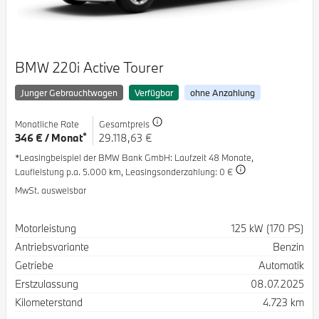
BMW 220i Active Tourer
Junger Gebrauchtwagen
Verfügbar
ohne Anzahlung
Monatliche Rate
Gesamtpreis
*
346 € / Monat
29.118,63 €
*Leasingbeispiel der BMW Bank GmbH
: Laufzeit 48 Monate,
Laufleistung p.a. 5.000 km,
Leasingsonderzahlung: 0 €
MwSt. ausweisbar
Spezifikation
Wert
Motorleistung
125 kW (170 PS)
Antriebsvariante
Benzin
Getriebe
Automatik
Erstzulassung
08.07.2025
Kilometerstand
4.723 km