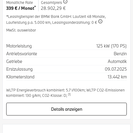
Monatliche Rate
Gesamtpreis
*
339 € / Monat
28.902,29 €
*Leasingbeispiel der BMW Bank GmbH
: Laufzeit 48 Monate,
Laufleistung p.a. 5.000 km,
Leasingsonderzahlung: 0 €
MwSt. ausweisbar
Spezifikation
Wert
Motorleistung
125 kW (170 PS)
Antriebsvariante
Benzin
Getriebe
Automatik
Erstzulassung
09.07.2025
Kilometerstand
13.442 km
WLTP Energieverbrauch kombiniert: 5.7 l/100km; WLTP CO2-Emissionen
[1]
kombiniert: 130 g/km; CO2-Klasse: D;
Details anzeigen