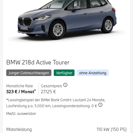
BMW 218d Active Tourer
Junger Gebrauchtwagen
Verfügbar
ohne Anzahlung
Monatliche Rate
Gesamtpreis
*
323 € / Monat
27.125 €
*Leasingbeispiel der BMW Bank GmbH
: Laufzeit 24 Monate,
Laufleistung p.a. 5.000 km,
Leasingsonderzahlung: 0 €
MwSt. ausweisbar
Spezifikation
Wert
Motorleistung
110 kW (150 PS)