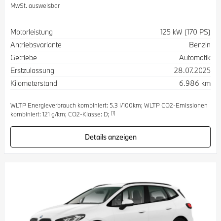
MwSt. ausweisbar
Spezifikation
Wert
Motorleistung
125 kW (170 PS)
Antriebsvariante
Benzin
Getriebe
Automatik
Erstzulassung
28.07.2025
Kilometerstand
6.986 km
WLTP Energieverbrauch kombiniert: 5.3 l/100km; WLTP CO2-Emissionen
[1]
kombiniert: 121 g/km; CO2-Klasse: D;
Details anzeigen