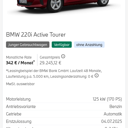
BMW 220i Active Tourer
Junger Gebrauchtwagen
Verfügbar
ohne Anzahlung
Monatliche Rate
Gesamtpreis
*
342 € / Monat
29.245,12 €
*Leasingbeispiel der BMW Bank GmbH
: Laufzeit 48 Monate,
Laufleistung p.a. 5.000 km,
Leasingsonderzahlung: 0 €
MwSt. ausweisbar
Spezifikation
Wert
Motorleistung
125 kW (170 PS)
Antriebsvariante
Benzin
Getriebe
Automatik
Erstzulassung
04.07.2025