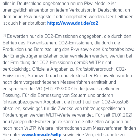
aller in Deutschland angebotenen neuen Pkw-Modelle ist
unentgeltlich einsehbar an jedem Verkaufsort in Deutschland, an
dem neue Pkw ausgestellt oder angeboten werden. Der Leitfaden
ist auch hier abrufbar:
https://www.dat.de/co2
[1]
Es werden nur die CO2-Emissionen angegeben, die durch den
Betrieb des Pkw entstehen. CO2-Emissionen, die durch die
Produktion und Bereitstellung des Pkw sowie des Kraftstoffes bzw.
der Energieträger entstehen oder vermieden werden, werden bei
der Ermittlung der CO2-Emissionen gemäß WLTP nicht
berücksichtigt. Offizielle Angaben zu Kraftstoffverbrauch, CO2-
Emissionen, Stromverbrauch und elektrischer Reichweite wurden
nach dem vorgeschriebenen Messverfahren ermittelt und
entsprechen der VO (EU) 715/2007 in der jeweils geltenden
Fassung. Für die Bemessung von Steuern und anderen
fahrzeugbezogenen Abgaben, die (auch) auf den CO2-Ausstoß
abstellen, sowie ggf. für die Zwecke von fahrzeugspezifischen
Förderungen werden WLTP-Werte verwendet. Für seit 01.01.2021
neu typgeprüfte Fahrzeuge existieren die offiziellen Angaben nur
noch nach WLTP. Weitere Informationen zum Messverfahren finden
Sie unter
www.bmw.de/wltp
sowie eine Vergleichstabelle zu