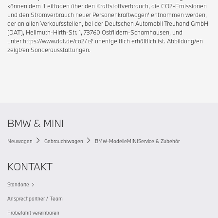
können dem 'Leitfaden über den Kraftstoffverbrauch, die CO2-Emissionen
und den Stromverbrauch neuer Personenkraftwagen' entnommen werden,
der an allen Verkaufsstellen, bei der Deutschen Automobil Treuhand GmbH
(DAT), Hellmuth-Hirth-Str. 1, 73760 Ostfildern-Scharnhausen, und
unter
https://www.dat.de/co2/
unentgeltlich erhältlich ist. Abbildung/en
zeigt/en Sonderausstattungen.
BMW & MINI
Neuwagen
Gebrauchtwagen
BMW-Modelle
MINI
Service & Zubehör
KONTAKT
Standorte
Ansprechpartner / Team
Probefahrt vereinbaren