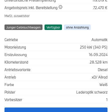
Unverbindliche Preisempfehlung
119.019 €
Spezifikation
Wert
Angebotspreis
inkl. Bereitstellung
72.470 €
MwSt. ausweisbar
Junger Gebrauchtwagen
Verfügbar
ohne Anzahlung
Spezifikation
Wert
Getriebe
Automatik
Motorleistung
250 kW (340 PS)
Erstzulassung
16.09.2024
Kilometerstand
28.528 km
Antriebsvariante
Diesel
Antrieb
xD/ Allrad
Farbe
Weiß
Polster
Lederoptik schwarz
Vorbesitzer
1