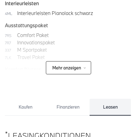
Interieurleisten
Interieurleisten Pianolack schwarz
4ML
Ausstattungspaket
Comfort Paket
7RS
Innovationspaket
7R7
M Sportpaket
337
Travel Paket
7LK
Mehr anzeigen
Komfort/Nutzen
Kaufen
Finanzieren
Leasen
*
LEASINGKONDITIONEN