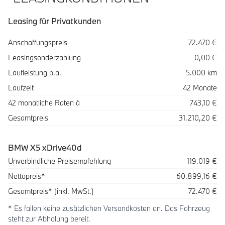
Leasing für Privatkunden
Spezifikation
Wert
Anschaffungspreis
72.470 €
Leasingsonderzahlung
0,00 €
Laufleistung p.a.
5.000 km
Laufzeit
42 Monate
42 monatliche Raten à
743,10 €
Gesamtpreis
31.210,20 €
BMW X5 xDrive40d
Beschreibung
Betrag
Unverbindliche Preisempfehlung
119.019 €
Nettopreis*
60.899,16 €
Gesamtpreis* (inkl. MwSt.)
72.470 €
* Es fallen keine zusätzlichen Versandkosten an. Das Fahrzeug
steht zur Abholung bereit.