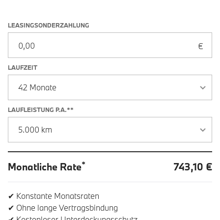
Leasingoptionen: Sonderzahlung und Laufzeit
LEASINGSONDERZAHLUNG
LAUFZEIT
LAUFLEISTUNG P.A.**
*
Monatliche Rate
743,10 €
✔ Konstante Monatsraten
✔ Ohne lange Vertragsbindung
✔ Kostenloser Unterdeckungsschutz