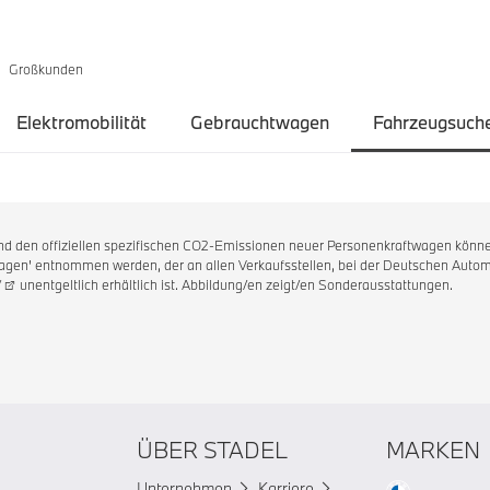
Großkunden
Elektromobilität
Gebrauchtwagen
Fahrzeugsuch
 und den offiziellen spezifischen CO2-Emissionen neuer Personenkraftwagen könne
en' entnommen werden, der an allen Verkaufsstellen, bei der Deutschen Automo
/
unentgeltlich erhältlich ist. Abbildung/en zeigt/en Sonderausstattungen.
ÜBER STADEL
MARKEN
Unternehmen
Karriere