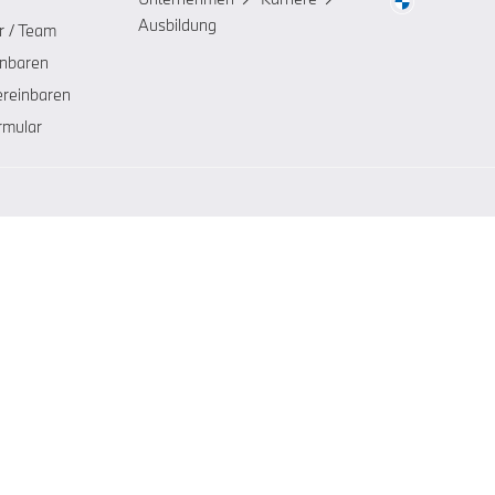
Ausbildung
r / Team
inbaren
ereinbaren
rmular