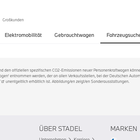
Großkunden
Elektromobilität
Gebrauchtwagen
Fahrzeugsuch
 und den offiziellen spezifischen CO2-Emissionen neuer Personenkraftwagen könne
en' entnommen werden, der an allen Verkaufsstellen, bei der Deutschen Automo
/
unentgeltlich erhältlich ist. Abbildung/en zeigt/en Sonderausstattungen.
ÜBER STADEL
MARKEN
Unternehmen
Karriere