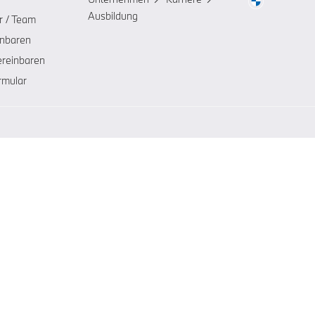
Ausbildung
r / Team
inbaren
ereinbaren
rmular