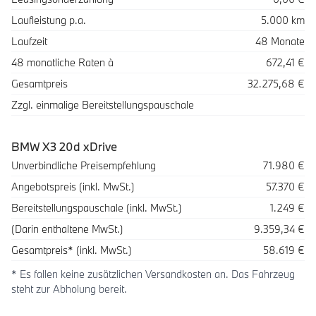
Laufleistung p.a.
5.000 km
Laufzeit
48 Monate
48 monatliche Raten à
672,41 €
Gesamtpreis
32.275,68 €
Zzgl. einmalige Bereitstellungspauschale
BMW X3 20d xDrive
Beschreibung
Betrag
Unverbindliche Preisempfehlung
71.980 €
Angebotspreis (inkl. MwSt.)
57.370 €
Bereitstellungspauschale (inkl. MwSt.)
1.249 €
(Darin enthaltene MwSt.)
9.359,34 €
Gesamtpreis* (inkl. MwSt.)
58.619 €
* Es fallen keine zusätzlichen Versandkosten an. Das Fahrzeug
steht zur Abholung bereit.