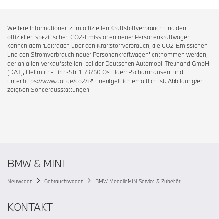
Weitere Informationen zum offiziellen Kraftstoffverbrauch und den
offiziellen spezifischen CO2-Emissionen neuer Personenkraftwagen
können dem 'Leitfaden über den Kraftstoffverbrauch, die CO2-Emissionen
und den Stromverbrauch neuer Personenkraftwagen' entnommen werden,
der an allen Verkaufsstellen, bei der Deutschen Automobil Treuhand GmbH
(DAT), Hellmuth-Hirth-Str. 1, 73760 Ostfildern-Scharnhausen, und
unter
https://www.dat.de/co2/
unentgeltlich erhältlich ist. Abbildung/en
zeigt/en Sonderausstattungen.
BMW & MINI
Neuwagen
Gebrauchtwagen
BMW-Modelle
MINI
Service & Zubehör
KONTAKT