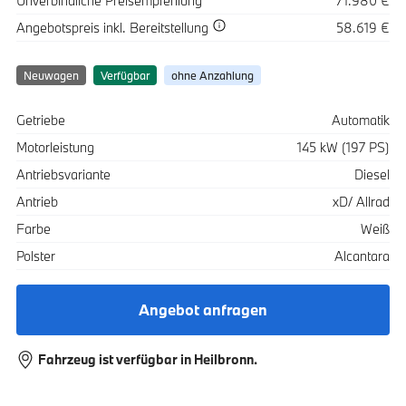
Unverbindliche Preisempfehlung
71.980 €
Spezifikation
Wert
Angebotspreis
inkl. Bereitstellung
58.619 €
Neuwagen
Verfügbar
ohne Anzahlung
Spezifikation
Wert
Getriebe
Automatik
Motorleistung
145 kW (197 PS)
Antriebsvariante
Diesel
Antrieb
xD/ Allrad
Farbe
Weiß
Polster
Alcantara
Angebot anfragen
Fahrzeug ist verfügbar in Heilbronn.