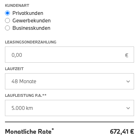
Leasingoptionen: Sonderzahlung und Laufzeit
KUNDENART
Privatkunden
Gewerbekunden
Businesskunden
LEASINGSONDERZAHLUNG
LAUFZEIT
LAUFLEISTUNG P.A.**
*
Monatliche Rate
672,41 €