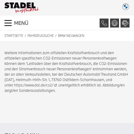
MENÜ
STARTSEITE
FAHRZEUGSUCHE
BMW NEUWAGEN
Weitere Informationen zum offiziellen Kraftstoffverbrauch und den
offiziellen spezifischen CO2-Emissionen neuer Personenkraftwagen
können dem 'Leitfaden über den Kraftstoffverbrauch, die CO2-Emissionen
und den Stromverbrauch neuer Personenkraftwagen' entnommen werden,
der an allen Verkaufsstellen, bei der Deutschen Automobil Treuhand GmbH
(DAT), Hellmuth-Hirth-Str. 1, 73760 Ostfildern-Scharnhausen, und
unter
https://www.dat.de/co2/
unentgeltlich erhältlich ist. Abbildung/en
zeigt/en Sonderausstattungen.