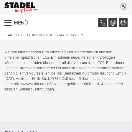
MENÜ
STARTSEITE
FAHRZEUGSUCHE
BMW NEUWAGEN
Weitere Informationen zum offiziellen Kraftstoffverbrauch und den
offiziellen spezifischen CO2-Emissionen neuer Personenkraftwagen
können dem 'Leitfaden über den Kraftstoffverbrauch, die CO2-Emissionen
und den Stromverbrauch neuer Personenkraftwagen' entnommen werden,
der an allen Verkaufsstellen, bei der Deutschen Automobil Treuhand GmbH
(DAT), Hellmuth-Hirth-Str. 1, 73760 Ostfildern-Scharnhausen, und
unter
https://www.dat.de/co2/
unentgeltlich erhältlich ist. Abbildung/en
zeigt/en Sonderausstattungen.