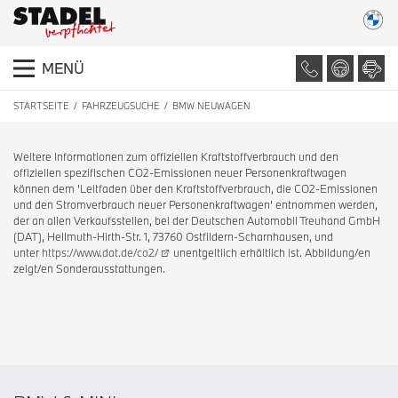
MENÜ
STARTSEITE
FAHRZEUGSUCHE
BMW NEUWAGEN
Weitere Informationen zum offiziellen Kraftstoffverbrauch und den
offiziellen spezifischen CO2-Emissionen neuer Personenkraftwagen
können dem 'Leitfaden über den Kraftstoffverbrauch, die CO2-Emissionen
und den Stromverbrauch neuer Personenkraftwagen' entnommen werden,
der an allen Verkaufsstellen, bei der Deutschen Automobil Treuhand GmbH
(DAT), Hellmuth-Hirth-Str. 1, 73760 Ostfildern-Scharnhausen, und
unter
https://www.dat.de/co2/
unentgeltlich erhältlich ist. Abbildung/en
zeigt/en Sonderausstattungen.