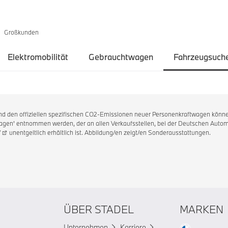
Großkunden
Elektromobilität
Gebrauchtwagen
Fahrzeugsuch
 und den offiziellen spezifischen CO2-Emissionen neuer Personenkraftwagen könne
en' entnommen werden, der an allen Verkaufsstellen, bei der Deutschen Automo
/
unentgeltlich erhältlich ist. Abbildung/en zeigt/en Sonderausstattungen.
ÜBER STADEL
MARKEN
Unternehmen
Karriere