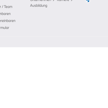
Ausbildung
r / Team
inbaren
ereinbaren
rmular