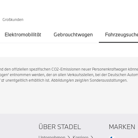
Großkunden
Elektromobilität
Gebrauchtwagen
Fahrzeugsuch
 und den offiziellen spezifischen CO2-Emissionen neuer Personenkraftwagen könne
en' entnommen werden, der an allen Verkaufsstellen, bei der Deutschen Automo
/
unentgeltlich erhältlich ist. Abbildung/en zeigt/en Sonderausstattungen.
ÜBER STADEL
MARKEN
Unternehmen
Karriere