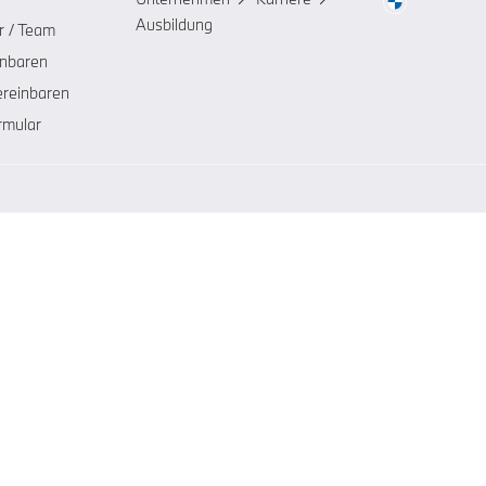
Ausbildung
r / Team
inbaren
ereinbaren
rmular