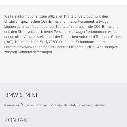
Weitere Informationen zum offiziellen Kraftstoffverbrauch und den
offiziellen spezifischen CO2-Emissionen neuer Personenkraftwagen
können dem 'Leitfaden über den Kraftstoffverbrauch, die CO2-Emissionen
und den Stromverbrauch neuer Personenkraftwagen' entnommen werden,
der an allen Verkaufsstellen, bei der Deutschen Automobil Treuhand GmbH
(DAT), Hellmuth-Hirth-Str. 1, 73760 Ostfildern-Scharnhausen, und
unter
https://www.dat.de/co2/
unentgeltlich erhältlich ist. Abbildung/en
zeigt/en Sonderausstattungen.
BMW & MINI
Neuwagen
Gebrauchtwagen
BMW-Modelle
MINI
Service & Zubehör
KONTAKT