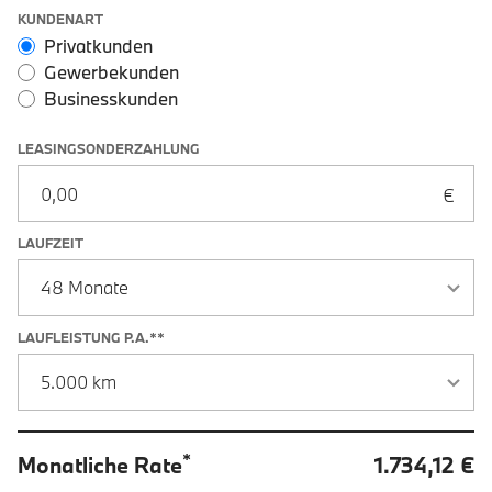
Leasingoptionen: Sonderzahlung und Laufzeit
KUNDENART
Privatkunden
Gewerbekunden
Businesskunden
LEASINGSONDERZAHLUNG
LAUFZEIT
LAUFLEISTUNG P.A.**
*
Monatliche Rate
1.734,12 €