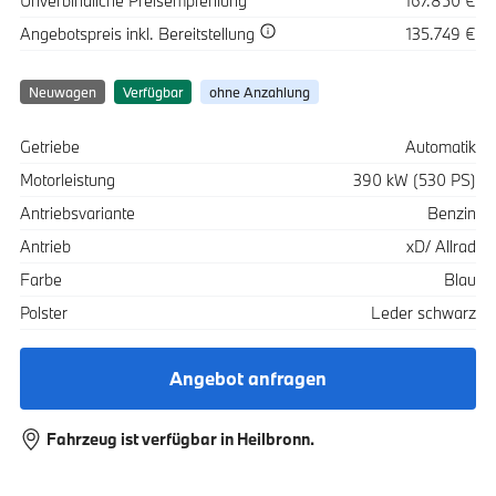
Unverbindliche Preisempfehlung
167.850 €
Spezifikation
Wert
Angebotspreis
inkl. Bereitstellung
135.749 €
Neuwagen
Verfügbar
ohne Anzahlung
Spezifikation
Wert
Getriebe
Automatik
Motorleistung
390 kW (530 PS)
Antriebsvariante
Benzin
Antrieb
xD/ Allrad
Farbe
Blau
Polster
Leder schwarz
Angebot anfragen
Fahrzeug ist verfügbar in Heilbronn.