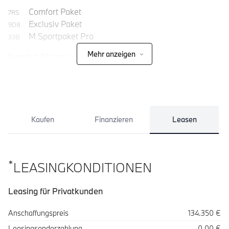
Comfort Paket
7RS
Exclusiv Paket
9D8
M Sportpaket Pro
33B
Mehr anzeigen
Komfort/Nutzen
Kaufen
Finanzieren
Leasen
*
LEASINGKONDITIONEN
Leasing für Privatkunden
Spezifikation
Wert
Anschaffungspreis
134.350 €
Leasingsonderzahlung
0,00 €