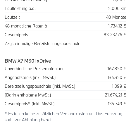
Laufleistung p.a.
5.000 km
Laufzeit
48 Monate
48 monatliche Raten à
1.734,12 €
Gesamtpreis
83.237,76 €
Zzgl. einmalige Bereitstellungspauschale
BMW X7 M60i xDrive
Beschreibung
Betrag
Unverbindliche Preisempfehlung
167.850 €
Angebotspreis (inkl. MwSt.)
134.350 €
Bereitstellungspauschale (inkl. MwSt.)
1.399 €
(Darin enthaltene MwSt.)
21.674,21 €
Gesamtpreis* (inkl. MwSt.)
135.749 €
* Es fallen keine zusätzlichen Versandkosten an. Das Fahrzeug
steht zur Abholung bereit.