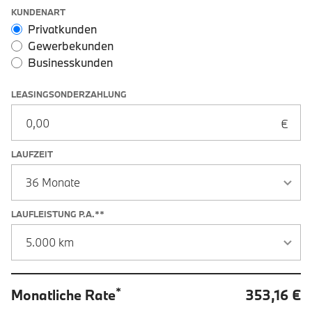
Leasingoptionen: Sonderzahlung und Laufzeit
KUNDENART
Privatkunden
Gewerbekunden
Businesskunden
LEASINGSONDERZAHLUNG
LAUFZEIT
LAUFLEISTUNG P.A.**
*
Monatliche Rate
353,16 €