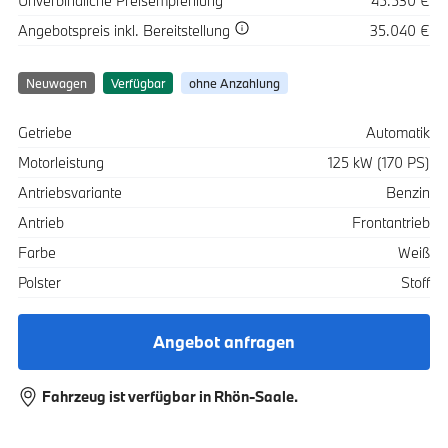
Unverbindliche Preisempfehlung
45.530 €
Spezifikation
Wert
Angebotspreis
inkl. Bereitstellung
35.040 €
Neuwagen
Verfügbar
ohne Anzahlung
Spezifikation
Wert
Getriebe
Automatik
Motorleistung
125 kW (170 PS)
Antriebsvariante
Benzin
Antrieb
Frontantrieb
Farbe
Weiß
Polster
Stoff
Angebot anfragen
Fahrzeug ist verfügbar in Rhön-Saale.