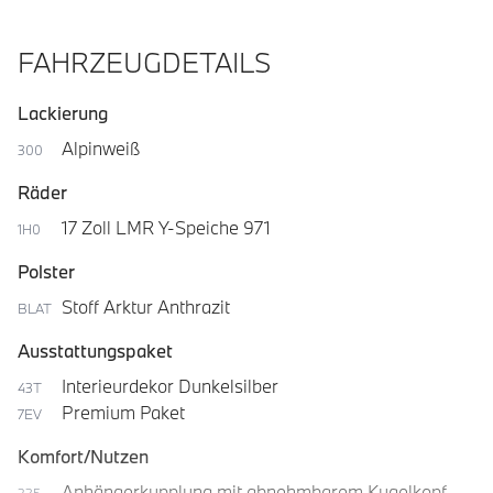
FAHRZEUGDETAILS
Lackierung
Alpinweiß
300
Räder
17 Zoll LMR Y-Speiche 971
1H0
Polster
Stoff Arktur Anthrazit
BLAT
Ausstattungspaket
Interieurdekor Dunkelsilber
43T
Premium Paket
7EV
Komfort/Nutzen
Anhängerkupplung mit abnehmbarem Kugelkopf