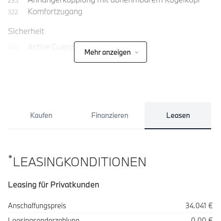
235
Komfortzugang
322
Sicherheit
Active Guard
5AV
Mehr anzeigen
Adaptiver LED-Scheinwerfer
552
Kaufen
Finanzieren
Leasen
*
LEASINGKONDITIONEN
Leasing für Privatkunden
Spezifikation
Wert
Anschaffungspreis
34.041 €
Leasingsonderzahlung
0,00 €