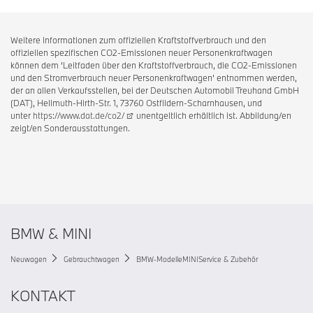
Weitere Informationen zum offiziellen Kraftstoffverbrauch und den
offiziellen spezifischen CO2-Emissionen neuer Personenkraftwagen
können dem 'Leitfaden über den Kraftstoffverbrauch, die CO2-Emissionen
und den Stromverbrauch neuer Personenkraftwagen' entnommen werden,
der an allen Verkaufsstellen, bei der Deutschen Automobil Treuhand GmbH
(DAT), Hellmuth-Hirth-Str. 1, 73760 Ostfildern-Scharnhausen, und
unter
https://www.dat.de/co2/
unentgeltlich erhältlich ist. Abbildung/en
zeigt/en Sonderausstattungen.
BMW & MINI
Neuwagen
Gebrauchtwagen
BMW-Modelle
MINI
Service & Zubehör
KONTAKT