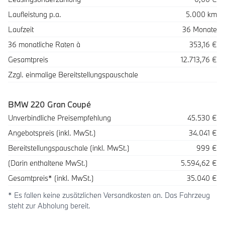
Laufleistung p.a.
5.000 km
Laufzeit
36 Monate
36 monatliche Raten à
353,16 €
Gesamtpreis
12.713,76 €
Zzgl. einmalige Bereitstellungspauschale
BMW 220 Gran Coupé
Beschreibung
Betrag
Unverbindliche Preisempfehlung
45.530 €
Angebotspreis (inkl. MwSt.)
34.041 €
Bereitstellungspauschale (inkl. MwSt.)
999 €
(Darin enthaltene MwSt.)
5.594,62 €
Gesamtpreis* (inkl. MwSt.)
35.040 €
* Es fallen keine zusätzlichen Versandkosten an. Das Fahrzeug
steht zur Abholung bereit.