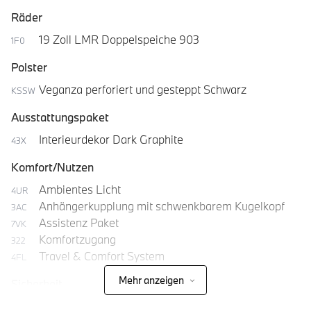
Räder
19 Zoll LMR Doppelspeiche 903
1F0
Polster
Veganza perforiert und gesteppt Schwarz
KSSW
Ausstattungspaket
Interieurdekor Dark Graphite
43X
Komfort/Nutzen
Ambientes Licht
4UR
Anhängerkupplung mit schwenkbarem Kugelkopf
3AC
Assistenz Paket
7VK
Komfortzugang
322
Travel & Comfort System
4FL
Mehr anzeigen
Sicherheit