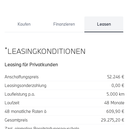
Kaufen
Finanzieren
Leasen
*
LEASINGKONDITIONEN
Leasing für Privatkunden
Spezifikation
Wert
Anschaffungspreis
52.246 €
Leasingsonderzahlung
0,00 €
Laufleistung p.a.
5.000 km
Laufzeit
48 Monate
48 monatliche Raten à
609,90 €
Gesamtpreis
29.275,20 €
Zzgl. einmalige Bereitstellungspauschale