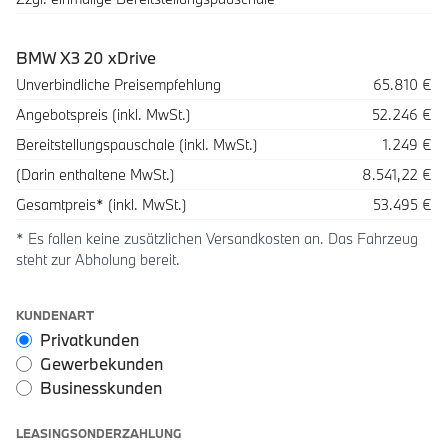
BMW X3 20 xDrive
Beschreibung
Betrag
Unverbindliche Preisempfehlung
65.810 €
Angebotspreis (inkl. MwSt.)
52.246 €
Bereitstellungspauschale (inkl. MwSt.)
1.249 €
(Darin enthaltene MwSt.)
8.541,22 €
Gesamtpreis* (inkl. MwSt.)
53.495 €
* Es fallen keine zusätzlichen Versandkosten an. Das Fahrzeug
steht zur Abholung bereit.
Leasingoptionen: Sonderzahlung und Laufzeit
KUNDENART
Privatkunden
Gewerbekunden
Businesskunden
LEASINGSONDERZAHLUNG