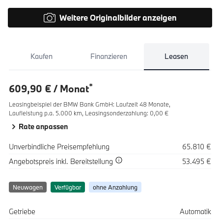
Weitere Originalbilder anzeigen
Kaufen
Finanzieren
Leasen
*
609,90 € / Monat
Leasingbeispiel der BMW Bank GmbH
:
Laufzeit 48 Monate,
Laufleistung p.a. 5.000 km,
Leasingsonderzahlung: 0,00 €
Rate anpassen
Spezifikation
Wert
Unverbindliche Preisempfehlung
65.810 €
Spezifikation
Wert
Angebotspreis
inkl. Bereitstellung
53.495 €
Neuwagen
Verfügbar
ohne Anzahlung
Spezifikation
Wert
Getriebe
Automatik