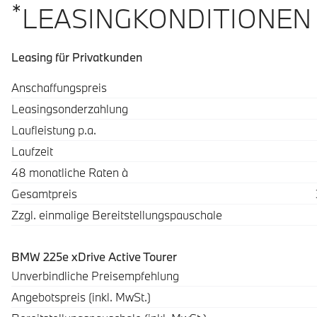
*
LEASINGKONDITIONEN
Leasing für Privatkunden
Spezifikation
Wert
Anschaffungspreis
Leasingsonderzahlung
Laufleistung p.a.
Laufzeit
48 monatliche Raten à
Gesamtpreis
Zzgl. einmalige Bereitstellungspauschale
BMW 225e xDrive Active Tourer
Beschreibung
Betrag
Unverbindliche Preisempfehlung
Angebotspreis (inkl. MwSt.)