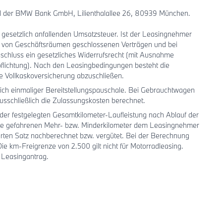
iel der BMW Bank GmbH, Lilienthalallee 26, 80939 München.
ls gesetzlich anfallenden Umsatzsteuer. Ist der Leasingnehmer
b von Geschäftsräumen geschlossenen Verträgen und bei
schluss ein gesetzliches Widerrufsrecht (mit Ausnahme
flichtung). Nach den Leasingbedingungen besteht die
ne Vollkaskoversicherung abzuschließen.
ch einmaliger Bereitstellungspauschale. Bei Gebrauchtwagen
sschließlich die Zulassungskosten berechnet.
der festgelegten Gesamtkilometer-Laufleistung nach Ablauf der
die gefahrenen Mehr- bzw. Minderkilometer dem Leasingnehmer
rten Satz nachberechnet bzw. vergütet. Bei der Berechnung
 km-Freigrenze von 2.500 gilt nicht für Motorradleasing.
 Leasingantrag.