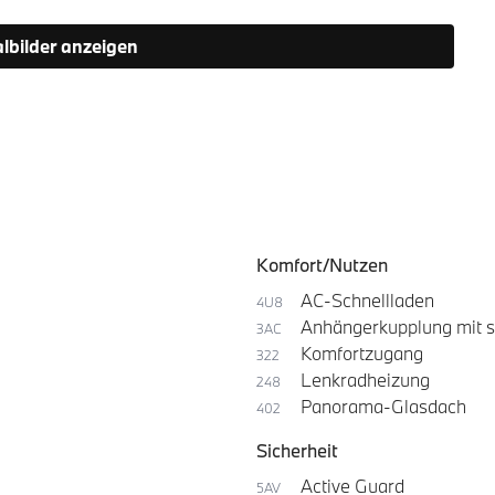
albilder anzeigen
Komfort/Nutzen
AC-Schnellladen
4U8
Anhängerkupplung mit 
3AC
Komfortzugang
322
Lenkradheizung
248
Panorama-Glasdach
402
Sicherheit
Active Guard
5AV