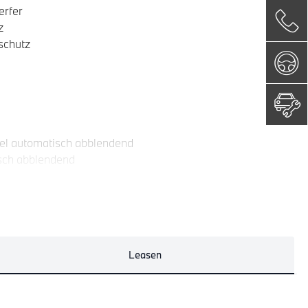
erfer
z
schutz
el automatisch abblendend
isch abblendend
ssional
Leasen