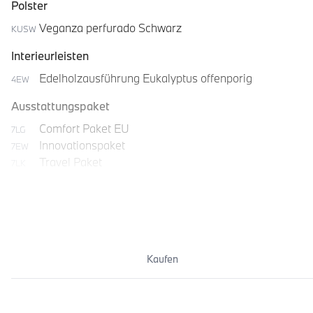
Polster
Veganza perfurado Schwarz
KUSW
Interieurleisten
Edelholzausführung Eukalyptus offenporig
4EW
Ausstattungspaket
Comfort Paket EU
7LG
Innovationspaket
7EW
Travel Paket
7LK
Kaufen