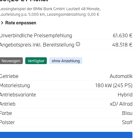
Leasingbeispiel der BMW Bank GmbH
:
Laufzeit 48 Monate,
Laufleistung p.a. 5.000 km,
Leasingsonderzahlung: 0,00 €
Rate anpassen
Spezifikation
Wert
Unverbindliche Preisempfehlung
61.630 €
Spezifikation
Wert
Angebotspreis
inkl. Bereitstellung
48.518 €
Neuwagen
Verfügbar
ohne Anzahlung
Spezifikation
Wert
Getriebe
Automatik
Motorleistung
180 kW (245 PS)
Antriebsvariante
Hybrid
Antrieb
xD/ Allrad
Farbe
Blau
Polster
Stoff