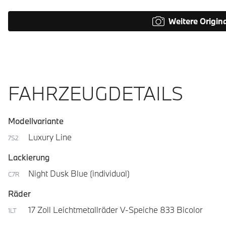
Weitere Origin
FAHRZEUGDETAILS
Modellvariante
Luxury Line
7S2
Lackierung
Night Dusk Blue (individual)
C7R
Räder
17 Zoll Leichtmetallräder V-Speiche 833 Bicolor
1LT