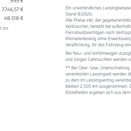
999 €
Ein unverbindliches Leasingbeisp
7.746,57 €
Stand 8/2026.
48.518 €
Alle Preise inkl. der gegebenenfal
Verbraucher, besteht bei außerhal
t zur
Fernabsatzverträgen nach Vertrags
Kilometerleasing ohne Erwerbsverp
Verpflichtung, für das Fahrzeug ei
Bei Neu- und Vorführwagen zuzügli
und Jungen Gebrauchten werden au
** Bei Über- bzw. Unterschreitung 
vereinbarten Leasingzeit werden 
zu dem im Leasingvertrag vereinba
bleiben 2.500 km ausgenommen. Die
Einzelheiten ergeben sich aus dem