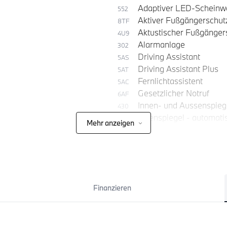
Adaptiver LED-Scheinw
552
Aktiver Fußgängerschut
8TF
Aktustischer Fußgänger
4U9
Alarmanlage
302
Driving Assistant
5AS
Driving Assistant Plus
5AT
Fernlichtassistent
5AC
Gesetzlicher Notruf
6AF
Innen- und Aussenspieg
430
Innenspiegel - automat
431
Mehr anzeigen
Parking Assistant Profe
5DW
Finanzieren