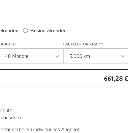
 und Laufzeit
ekunden
Businesskunden
LAUFZEIT
LAUFLEISTUNG P.A.**
661,28 €
chutz
ungsrisiko
 sehr gerne ein individuelles Angebot.