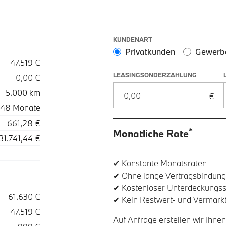
Leasingoptionen: Sonderzahlung
KUNDENART
Privatkunden
Gewerb
47.519 €
LEASINGSONDERZAHLUNG
0,00 €
5.000 km
48 Monate
661,28 €
*
Monatliche Rate
31.741,44 €
✔ Konstante Monatsraten
✔ Ohne lange Vertragsbindung
✔ Kostenloser Unterdeckungss
61.630 €
✔ Kein Restwert- und Vermarkt
47.519 €
Auf Anfrage erstellen wir Ihnen