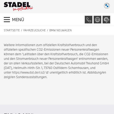
MENÜ
STARTSEITE
FAHRZEUGSUCHE
BMW NEUWAGEN
Weitere Informationen zum offiziellen Kraftstoffverbrauch und den
offiziellen spezifischen CO2-Emissionen neuer Personenkraftwagen
können dem 'Leitfaden über den Kraftstoffverbrauch, die CO2-Emissionen
und den Stromverbrauch neuer Personenkraftwagen' entnommen werden,
der an allen Verkaufsstellen, bei der Deutschen Automobil Treuhand GmbH
(DAT), Hellmuth-Hirth-Str. 1, 73760 Ostfildern-Scharnhausen, und
unter
https://www.dat.de/co2/
unentgeltlich erhältlich ist. Abbildung/en
zeigt/en Sonderausstattungen.