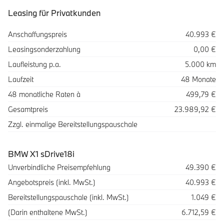
Leasing für Privatkunden
Spezifikation
Wert
Anschaffungspreis
40.993 €
Leasingsonderzahlung
0,00 €
Laufleistung p.a.
5.000 km
Laufzeit
48 Monate
48 monatliche Raten à
499,79 €
Gesamtpreis
23.989,92 €
Zzgl. einmalige Bereitstellungspauschale
BMW X1 sDrive18i
Beschreibung
Betrag
Unverbindliche Preisempfehlung
49.390 €
Angebotspreis (inkl. MwSt.)
40.993 €
Bereitstellungspauschale (inkl. MwSt.)
1.049 €
(Darin enthaltene MwSt.)
6.712,59 €