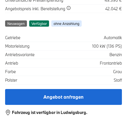
Unverbindliche Preisempfehlung
49.390 €
Spezifikation
Wert
Angebotspreis
inkl. Bereitstellung
42.042 €
Neuwagen
Verfügbar
ohne Anzahlung
Spezifikation
Wert
Getriebe
Automatik
Motorleistung
100 kW (136 PS)
Antriebsvariante
Benzin
Antrieb
Frontantrieb
Farbe
Grau
Polster
Stoff
Angebot anfragen
Fahrzeug ist verfügbar in Ludwigsburg.