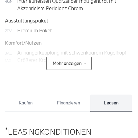
Interieurleisten Quarzsilber matt genarbt mit
4GN
Akzentleiste Perlglanz Chrom
Ausstattungspaket
Premium Paket
7EV
Komfort/Nutzen
Anhängerkupplung mit schwenkbarem Kugelkopf
3AC
Größerer Kraftstofftank
1AG
Mehr anzeigen
Komfortzugang
322
Kaufen
Finanzieren
Leasen
*
LEASINGKONDITIONEN