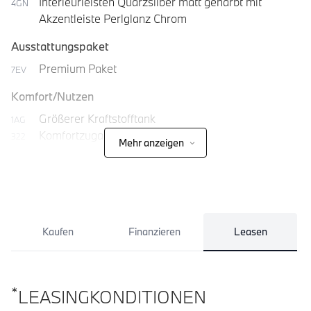
Interieurleisten Quarzsilber matt genarbt mit
4GN
Akzentleiste Perlglanz Chrom
Ausstattungspaket
Premium Paket
7EV
Komfort/Nutzen
Größerer Kraftstofftank
1AG
Komfortzugang
322
Mehr anzeigen
Kaufen
Finanzieren
Leasen
*
LEASINGKONDITIONEN