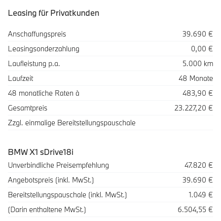
Leasing für Privatkunden
Spezifikation
Wert
Anschaffungspreis
39.690 €
Leasingsonderzahlung
0,00 €
Laufleistung p.a.
5.000 km
Laufzeit
48 Monate
48 monatliche Raten à
483,90 €
Gesamtpreis
23.227,20 €
Zzgl. einmalige Bereitstellungspauschale
BMW X1 sDrive18i
Beschreibung
Betrag
Unverbindliche Preisempfehlung
47.820 €
Angebotspreis (inkl. MwSt.)
39.690 €
Bereitstellungspauschale (inkl. MwSt.)
1.049 €
(Darin enthaltene MwSt.)
6.504,55 €