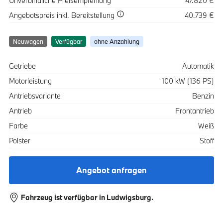
Unverbindliche Preisempfehlung
47.820 €
Spezifikation
Wert
Angebotspreis
inkl. Bereitstellung
40.739 €
Neuwagen
Verfügbar
ohne Anzahlung
Spezifikation
Wert
Getriebe
Automatik
Motorleistung
100 kW (136 PS)
Antriebsvariante
Benzin
Antrieb
Frontantrieb
Farbe
Weiß
Polster
Stoff
Angebot anfragen
Fahrzeug ist verfügbar in Ludwigsburg.