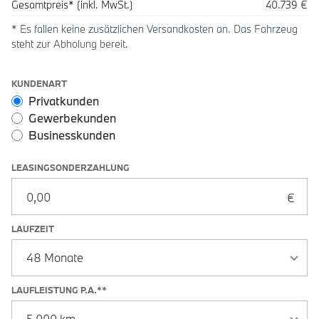
Gesamtpreis* (inkl. MwSt.)
40.739 €
* Es fallen keine zusätzlichen Versandkosten an. Das Fahrzeug
steht zur Abholung bereit.
Leasingoptionen: Sonderzahlung und Laufzeit
KUNDENART
Privatkunden
Gewerbekunden
Businesskunden
LEASINGSONDERZAHLUNG
LAUFZEIT
LAUFLEISTUNG P.A.**