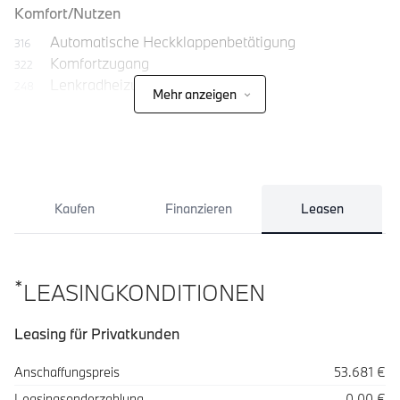
Komfort/Nutzen
Automatische Heckklappenbetätigung
316
Komfortzugang
322
Lenkradheizung
248
Mehr anzeigen
Panorama-Glasdach
402
Kaufen
Finanzieren
Leasen
*
LEASINGKONDITIONEN
Leasing für Privatkunden
Spezifikation
Wert
Anschaffungspreis
53.681 €
Leasingsonderzahlung
0,00 €