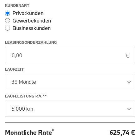
Leasingoptionen: Sonderzahlung und Laufzeit
KUNDENART
Privatkunden
Gewerbekunden
Businesskunden
LEASINGSONDERZAHLUNG
LAUFZEIT
LAUFLEISTUNG P.A.**
*
Monatliche Rate
625,74 €