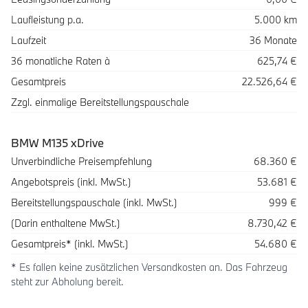
Laufleistung p.a.
5.000 km
Laufzeit
36 Monate
36 monatliche Raten à
625,74 €
Gesamtpreis
22.526,64 €
Zzgl. einmalige Bereitstellungspauschale
BMW M135 xDrive
Beschreibung
Betrag
Unverbindliche Preisempfehlung
68.360 €
Angebotspreis (inkl. MwSt.)
53.681 €
Bereitstellungspauschale (inkl. MwSt.)
999 €
(Darin enthaltene MwSt.)
8.730,42 €
Gesamtpreis* (inkl. MwSt.)
54.680 €
* Es fallen keine zusätzlichen Versandkosten an. Das Fahrzeug
steht zur Abholung bereit.