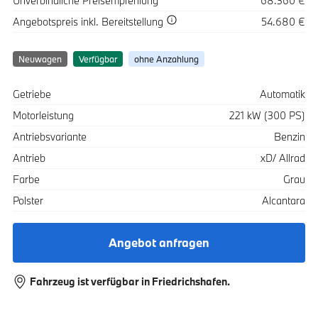
Unverbindliche Preisempfehlung
68.360 €
Spezifikation
Wert
Angebotspreis
inkl. Bereitstellung
54.680 €
Neuwagen
Verfügbar
ohne Anzahlung
Spezifikation
Wert
Getriebe
Automatik
Motorleistung
221 kW (300 PS)
Antriebsvariante
Benzin
Antrieb
xD/ Allrad
Farbe
Grau
Polster
Alcantara
Angebot anfragen
Fahrzeug ist verfügbar in Friedrichshafen.