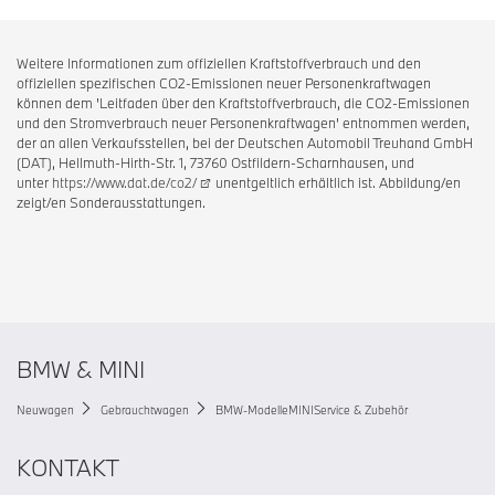
Weitere Informationen zum offiziellen Kraftstoffverbrauch und den
offiziellen spezifischen CO2-Emissionen neuer Personenkraftwagen
können dem 'Leitfaden über den Kraftstoffverbrauch, die CO2-Emissionen
und den Stromverbrauch neuer Personenkraftwagen' entnommen werden,
der an allen Verkaufsstellen, bei der Deutschen Automobil Treuhand GmbH
(DAT), Hellmuth-Hirth-Str. 1, 73760 Ostfildern-Scharnhausen, und
unter
https://www.dat.de/co2/
unentgeltlich erhältlich ist. Abbildung/en
zeigt/en Sonderausstattungen.
BMW & MINI
Neuwagen
Gebrauchtwagen
BMW-Modelle
MINI
Service & Zubehör
KONTAKT