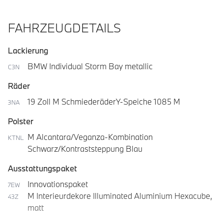
FAHRZEUGDETAILS
Lackierung
BMW Individual Storm Bay metallic
C3N
Räder
19 Zoll M SchmiederäderY-Speiche 1085 M
3NA
Polster
M Alcantara/Veganza-Kombination
KTNL
Schwarz/Kontraststeppung Blau
Ausstattungspaket
Innovationspaket
7EW
M Interieurdekore Illuminated Aluminium Hexacube,
43Z
matt