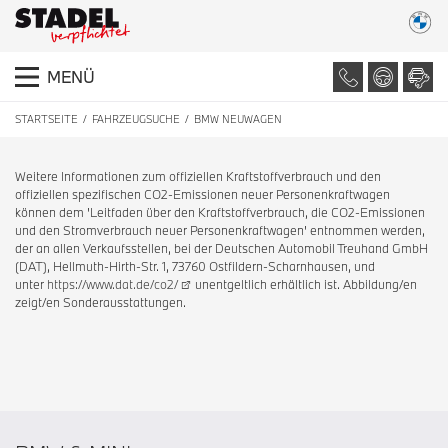
MENÜ
STARTSEITE
FAHRZEUGSUCHE
BMW NEUWAGEN
Weitere Informationen zum offiziellen Kraftstoffverbrauch und den
offiziellen spezifischen CO2-Emissionen neuer Personenkraftwagen
können dem 'Leitfaden über den Kraftstoffverbrauch, die CO2-Emissionen
und den Stromverbrauch neuer Personenkraftwagen' entnommen werden,
der an allen Verkaufsstellen, bei der Deutschen Automobil Treuhand GmbH
(DAT), Hellmuth-Hirth-Str. 1, 73760 Ostfildern-Scharnhausen, und
unter
https://www.dat.de/co2/
unentgeltlich erhältlich ist. Abbildung/en
zeigt/en Sonderausstattungen.