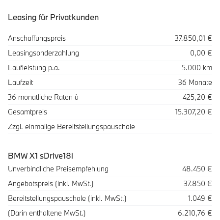
Leasing für Privatkunden
Spezifikation
Wert
Anschaffungspreis
37.850,01 €
Leasingsonderzahlung
0,00 €
Laufleistung p.a.
5.000 km
Laufzeit
36 Monate
36 monatliche Raten à
425,20 €
Gesamtpreis
15.307,20 €
Zzgl. einmalige Bereitstellungspauschale
BMW X1 sDrive18i
Beschreibung
Betrag
Unverbindliche Preisempfehlung
48.450 €
Angebotspreis (inkl. MwSt.)
37.850 €
Bereitstellungspauschale (inkl. MwSt.)
1.049 €
(Darin enthaltene MwSt.)
6.210,76 €