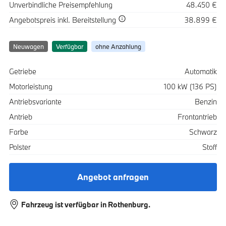
Spezifikation
Wert
Unverbindliche Preisempfehlung
48.450 €
Spezifikation
Wert
Angebotspreis
inkl. Bereitstellung
38.899 €
Neuwagen
Verfügbar
ohne Anzahlung
Spezifikation
Wert
Getriebe
Automatik
Motorleistung
100 kW (136 PS)
Antriebsvariante
Benzin
Antrieb
Frontantrieb
Farbe
Schwarz
Polster
Stoff
Angebot anfragen
Fahrzeug ist verfügbar in Rothenburg.