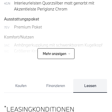
Interieurleisten Quarzsilber matt genarbt mit
4GN
Akzentleiste Perlglanz Chrom
Ausstattungspaket
Premium Paket
7EV
Komfort/Nutzen
Anhängerkupplung mit schwenkbarem Kugelkopf
3AC
Größerer Kraftstofftank
1AG
Mehr anzeigen
Komfortzugang
322
Kaufen
Finanzieren
Leasen
*
LEASINGKONDITIONEN