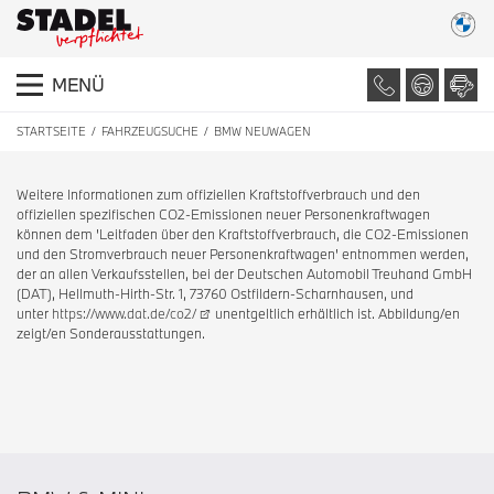
MENÜ
STARTSEITE
FAHRZEUGSUCHE
BMW NEUWAGEN
Weitere Informationen zum offiziellen Kraftstoffverbrauch und den
offiziellen spezifischen CO2-Emissionen neuer Personenkraftwagen
können dem 'Leitfaden über den Kraftstoffverbrauch, die CO2-Emissionen
und den Stromverbrauch neuer Personenkraftwagen' entnommen werden,
der an allen Verkaufsstellen, bei der Deutschen Automobil Treuhand GmbH
(DAT), Hellmuth-Hirth-Str. 1, 73760 Ostfildern-Scharnhausen, und
unter
https://www.dat.de/co2/
unentgeltlich erhältlich ist. Abbildung/en
zeigt/en Sonderausstattungen.