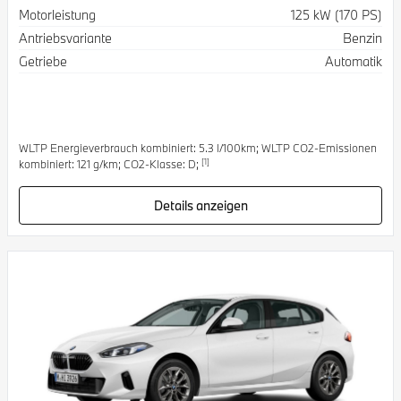
Spezifikation
Wert
Motorleistung
125 kW (170 PS)
Antriebsvariante
Benzin
Getriebe
Automatik
WLTP Energieverbrauch kombiniert: 5.3 l/100km; WLTP CO2-Emissionen
[1]
kombiniert: 121 g/km; CO2-Klasse: D;
Details anzeigen