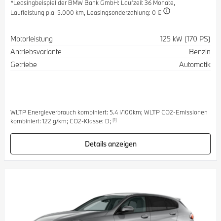
*Leasingbeispiel der BMW Bank GmbH
: Laufzeit 36 Monate,
Laufleistung p.a. 5.000 km,
Leasingsonderzahlung: 0 €
Spezifikation
Wert
Motorleistung
125 kW (170 PS)
Antriebsvariante
Benzin
Getriebe
Automatik
WLTP Energieverbrauch kombiniert: 5.4 l/100km; WLTP CO2-Emissionen
[1]
kombiniert: 122 g/km; CO2-Klasse: D;
Details anzeigen