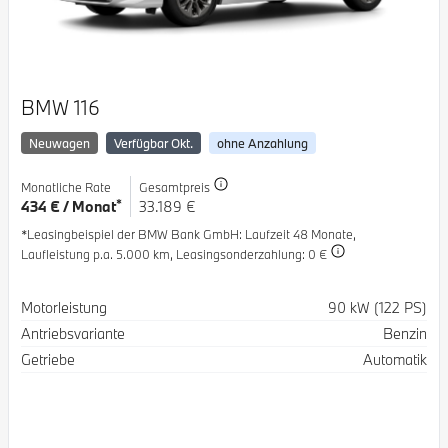
BMW 116
Neuwagen
Verfügbar Okt.
ohne Anzahlung
Monatliche Rate
Gesamtpreis
*
434 € / Monat
33.189 €
*Leasingbeispiel der BMW Bank GmbH
: Laufzeit 48 Monate,
Laufleistung p.a. 5.000 km,
Leasingsonderzahlung: 0 €
Spezifikation
Wert
Motorleistung
90 kW (122 PS)
Antriebsvariante
Benzin
Getriebe
Automatik