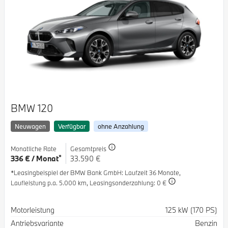
BMW 120
Neuwagen
Verfügbar
ohne Anzahlung
Monatliche Rate
Gesamtpreis
*
336 € / Monat
33.590 €
*Leasingbeispiel der BMW Bank GmbH
: Laufzeit 36 Monate,
Laufleistung p.a. 5.000 km,
Leasingsonderzahlung: 0 €
Spezifikation
Wert
Motorleistung
125 kW (170 PS)
Antriebsvariante
Benzin