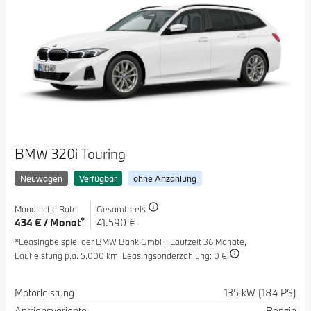
BMW 320i Touring
Neuwagen
Verfügbar
ohne Anzahlung
Monatliche Rate
Gesamtpreis
*
434 € / Monat
41.590 €
*Leasingbeispiel der BMW Bank GmbH
: Laufzeit 36 Monate,
Laufleistung p.a. 5.000 km,
Leasingsonderzahlung: 0 €
Spezifikation
Wert
Motorleistung
135 kW (184 PS)
Antriebsvariante
Benzin