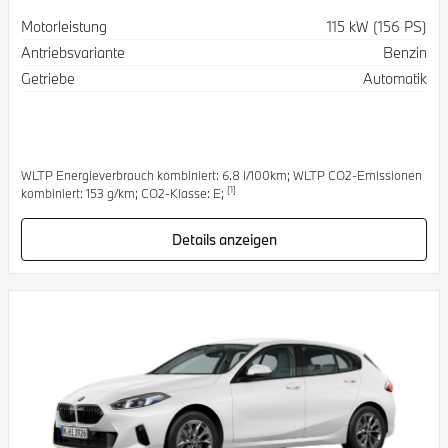
Spezifikation
Wert
Motorleistung
115 kW (156 PS)
Antriebsvariante
Benzin
Getriebe
Automatik
WLTP Energieverbrauch kombiniert: 6.8 l/100km; WLTP CO2-Emissionen
[1]
kombiniert: 153 g/km; CO2-Klasse: E;
Details anzeigen