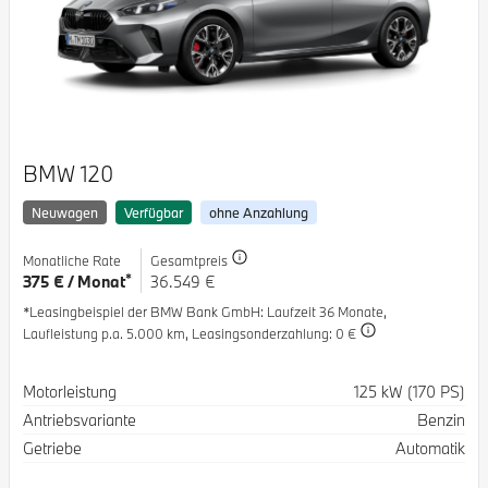
BMW 120
Neuwagen
Verfügbar
ohne Anzahlung
Monatliche Rate
Gesamtpreis
*
375 € / Monat
36.549 €
*Leasingbeispiel der BMW Bank GmbH
: Laufzeit 36 Monate,
Laufleistung p.a. 5.000 km,
Leasingsonderzahlung: 0 €
Spezifikation
Wert
Motorleistung
125 kW (170 PS)
Antriebsvariante
Benzin
Getriebe
Automatik