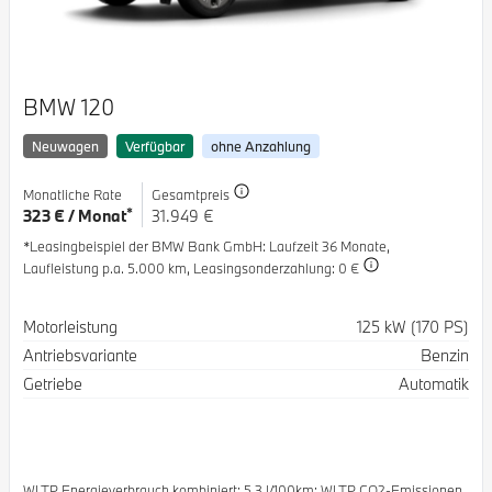
BMW 120
Neuwagen
Verfügbar
ohne Anzahlung
Monatliche Rate
Gesamtpreis
*
323 € / Monat
31.949 €
*Leasingbeispiel der BMW Bank GmbH
: Laufzeit 36 Monate,
Laufleistung p.a. 5.000 km,
Leasingsonderzahlung: 0 €
Spezifikation
Wert
Motorleistung
125 kW (170 PS)
Antriebsvariante
Benzin
Getriebe
Automatik
WLTP Energieverbrauch kombiniert: 5.3 l/100km; WLTP CO2-Emissionen