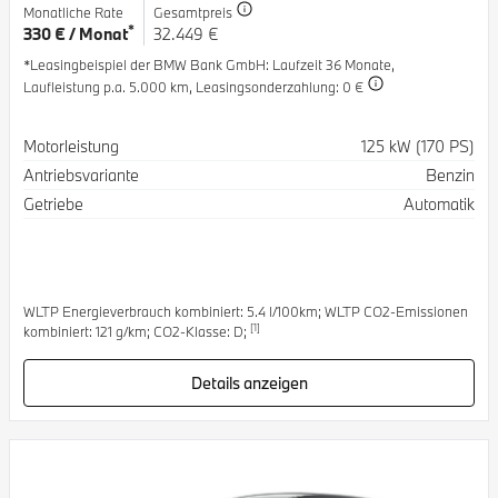
Monatliche Rate
Gesamtpreis
*
330 € / Monat
32.449 €
*Leasingbeispiel der BMW Bank GmbH
: Laufzeit 36 Monate,
Laufleistung p.a. 5.000 km,
Leasingsonderzahlung: 0 €
Spezifikation
Wert
Motorleistung
125 kW (170 PS)
Antriebsvariante
Benzin
Getriebe
Automatik
WLTP Energieverbrauch kombiniert: 5.4 l/100km; WLTP CO2-Emissionen
[1]
kombiniert: 121 g/km; CO2-Klasse: D;
Details anzeigen