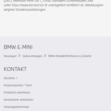
(DAT), Hellmuth-Hirth-Str. 1, 73760 Ostfildern-Scharnhausen, und
unter
https://www.dat.de/co2/
unentgeltlich erhältlich ist. Abbildung/en
zeigt/en Sonderausstattungen.
BMW & MINI
Neuwagen
Gebrauchtwagen
BMW-Modelle
MINI
Service & Zubehör
KONTAKT
Standorte
Ansprechpartner / Team
Probefahrt vereinbaren
Servicetermin vereinbaren
Hinweisgeberformular