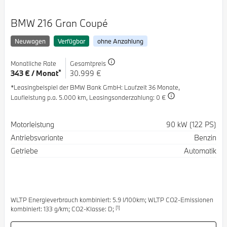
BMW 216 Gran Coupé
Neuwagen
Verfügbar
ohne Anzahlung
Monatliche Rate
Gesamtpreis
*
343 € / Monat
30.999 €
*Leasingbeispiel der BMW Bank GmbH
: Laufzeit 36 Monate,
Laufleistung p.a. 5.000 km,
Leasingsonderzahlung: 0 €
Spezifikation
Wert
Motorleistung
90 kW (122 PS)
Antriebsvariante
Benzin
Getriebe
Automatik
WLTP Energieverbrauch kombiniert: 5.9 l/100km; WLTP CO2-Emissionen
[1]
kombiniert: 133 g/km; CO2-Klasse: D;