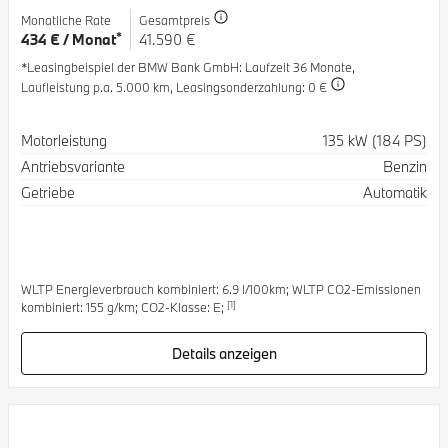
Monatliche Rate
Gesamtpreis
*
434 € / Monat
41.590 €
*Leasingbeispiel der BMW Bank GmbH
: Laufzeit 36 Monate,
Laufleistung p.a. 5.000 km,
Leasingsonderzahlung: 0 €
Spezifikation
Wert
Motorleistung
135 kW (184 PS)
Antriebsvariante
Benzin
Getriebe
Automatik
WLTP Energieverbrauch kombiniert: 6.9 l/100km; WLTP CO2-Emissionen
[1]
kombiniert: 155 g/km; CO2-Klasse: E;
Details anzeigen