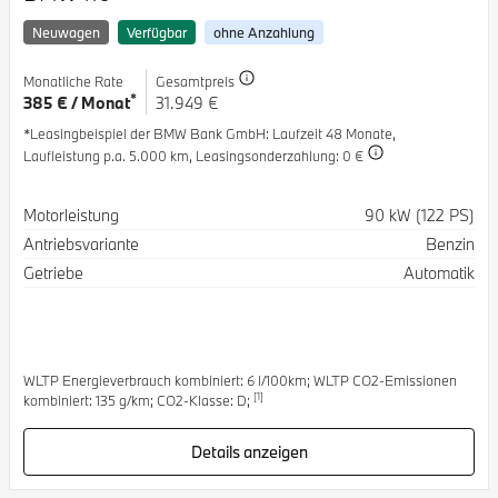
Neuwagen
Verfügbar
ohne Anzahlung
Monatliche Rate
Gesamtpreis
*
385 € / Monat
31.949 €
*Leasingbeispiel der BMW Bank GmbH
: Laufzeit 48 Monate,
Laufleistung p.a. 5.000 km,
Leasingsonderzahlung: 0 €
Spezifikation
Wert
Motorleistung
90 kW (122 PS)
Antriebsvariante
Benzin
Getriebe
Automatik
WLTP Energieverbrauch kombiniert: 6 l/100km; WLTP CO2-Emissionen
[1]
kombiniert: 135 g/km; CO2-Klasse: D;
Details anzeigen